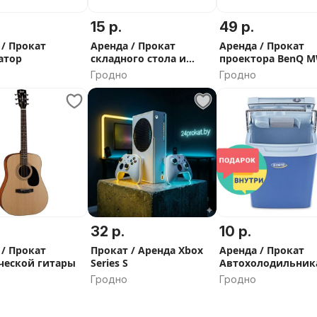
15 р.
49 р.
 / Прокат
Аренда / Прокат
Аренда / Прокат
атор
складного стола и
проектора BenQ 
стуьев
Гродно
Гродно
32 р.
10 р.
 / Прокат
Прокат / Аренда Xbox
Аренда / Прокат
ческой гитары
Series S
Автохолодильник
Гродно
Гродно