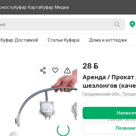
сность
Куфар Карта
Куфар Медиа
 Куфар Доставкой
Статьи Куфара
Дома и коттеджи
28 р.
Аренда / Прокат
шезлонгов (каче
Гродненская обл., Грод
Написа
Отвечает около
Позвони