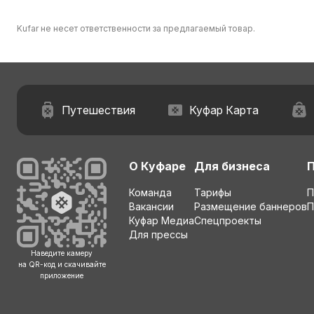
Kufar не несет ответственности за предлагаемый товар.
Путешествия
Куфар Карта
О Куфаре
Для бизнеса
Команда
Тарифы
П
Вакансии
Размещение баннеров
П
Куфар Медиа
Спецпроекты
Для прессы
Наведите камеру
на QR-код и скачивайте
приложение