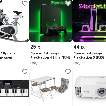
ыть не менее 18 лет.
25 р.
44 р.
 с регистрацией в Гродно.
ы.
 / Прокат
Прокат / Аренда
Прокат / Аренда
енажер
PlayStation 4 Slim (PS4)
PlayStation 5 (PS5)
Гродно
Гродно