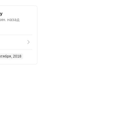
by
мин. назад
ктября, 2018