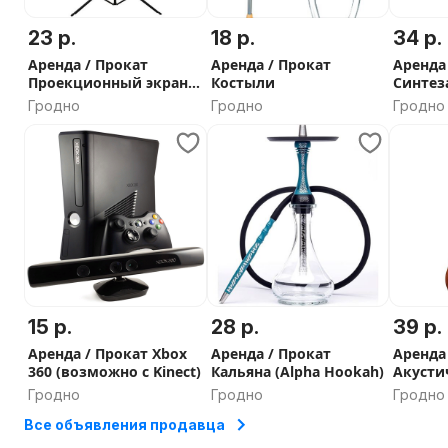
23 р.
18 р.
34 р.
Аренда / Прокат
Аренда / Прокат
Аренда
Проекционный экран
Костыли
Синтез
180x180
Гродно
Гродно
Гродно
15 р.
28 р.
39 р.
Аренда / Прокат Xbox
Аренда / Прокат
Аренда
360 (возможно с Kinect)
Кальяна (Alpha Hookah)
Акусти
Гродно
Гродно
Гродно
Все объявления продавца