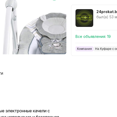
24prokat.
был(а) 53 
Все объявления:
19
Компания
На Куфаре с о
ги
ые электронные качели с