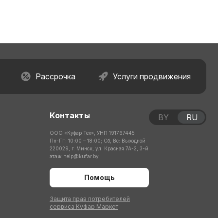
Рассрочка
Услуги продвижения
Контакты
BY
RU
ООО «Куфар Тех», УНП 191767445
Пн-Пт: 10:00 – 18:00; Сб, Вс: Выходной
220029, г. Минск, ул. Красная 7А-2, 3-й
этаж
help@kufar.by
Помощь
Защита прав потребителей
сервиса Куфар Маркет