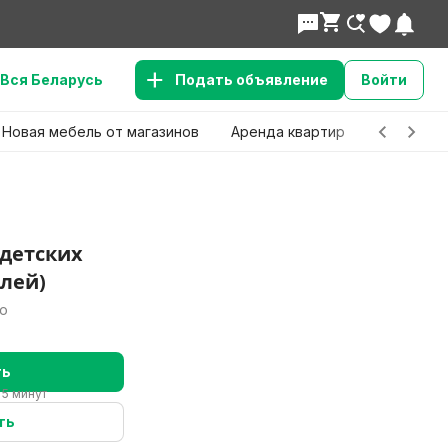
Вся Беларусь
Подать объявление
Войти
Новая мебель от магазинов
Аренда квартир
Детские 
 детских
лей)
но
ть
 5 минут
ть