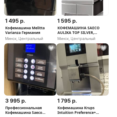
1 495 р.
1 595 р.
Кофемашина Melitta
КОФЕМАШИНА SAECO
Varianza Германия
AULIKA TOP SILVER,
АВТОМАТИЧЕСКАЯ
Минск, Центральный
Минск, Центральный
3 995 р.
1 795 р.
Профессиональная
Кофемашина Krups
Кофемашина Saeco
Intuition Preference+