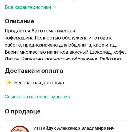
Все характеристики
Описание
Продается Автотоматическая
кофемашина.Полностью обслужена и готова к
работе, предназначена для общепита, кафе и т.д.
Варит множество напитков вкусный Шоколад, кофе,
Латте, Капучино, полностью обслужена. Работает
также на сухом и живом молоке.Гарантия. Возможно
Доставка и оплата
Аренда 250 рублей
Бесплатная доставка
Ссылка на интернет-магазин
О продавце
ИП Гайдук Александр Владимирович