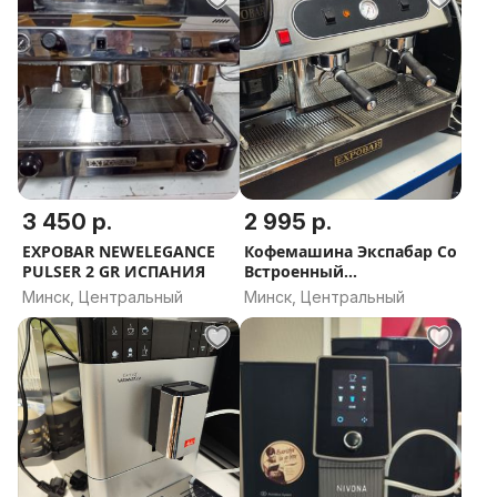
3 450 р.
2 995 р.
EXPOBAR NEWELEGANCE
Кофемашина Экспабар Со
PULSER 2 GR ИСПАНИЯ
Встроенный
Кофемолкой.
Минск, Центральный
Минск, Центральный