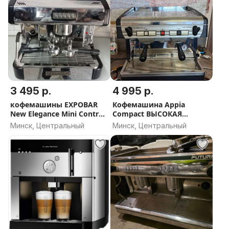
3 495 р.
4 995 р.
кофемашины EXPOBAR
Кофемашина Appia
New Elegance Mini Control
Compact ВЫСОКАЯ
1GR Испания
ГРУППА 2 Gr V (Nuova
Минск, Центральный
Минск, Центральный
Simonelli, Италия)