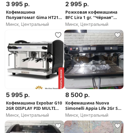
3 995 р.
2 995 р.
Кофемашина
Рожковая кофемашина
Полуавтомат Gima HT21
BFC Lira 1 gr. ''Чёрная''
ИТАЛИЯ Высокая Группа
ИТАЛИЯ
Минск, Центральный
Минск, Центральный
5 995 р.
8 500 р.
Кофемашина Expobar G10
Кофемашина Nuova
2GR DISPLAY PID MULTI
Simonelli Appia Life 2Gr S
BOILER GREY TA (высокая
черная, высокие группы,
Минск, Центральный
Минск, Центральный
база)
экономайзер,
полуавтомат. ИТАЛИЯ