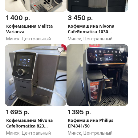
1 400 р.
3 450 р.
Кофемашина Melitta
Кофемашина Nivona
Varianza
CafeRomatica 1030
Швейцария
Минск, Центральный
Минск, Центральный
1 695 р.
1 395 р.
Кофемашина Nivona
Кофемашина Philips
CafeRomatica 823
EP4341/50
ШВЕЙЦАРИЯ
Минск, Центральный
Минск, Центральный