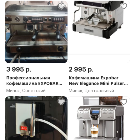
3 995 р.
2 995 р.
Профессиональная
Кофемашина Expobar
кофемашина EXPOBAR
New Elegance Mini Pulser 1
ELEGANCE 2 GR CONTROL
GR Black ИСПАНИЯ
Минск, Советский
Минск, Центральный
ИСПАНИЯ