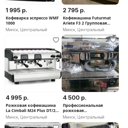
1 995 р.
2 795 р.
Кофеварка эспрессо WMF
Кофемашина Futurmat
1000
Ariete F3 2 Групповая
ИТАЛИЯ
Минск, Центральный
Минск, Центральный
4 995 р.
4 500 р.
Рожковая кофемашина
Профессиональная
La Cimbali M24 Plus DT/2
рожковая
ИТАЛИЯ
Автоматическая
Минск, Центральный
Минск, Центральный
Кофемашина Экспабар
ИСПАНИЯ.