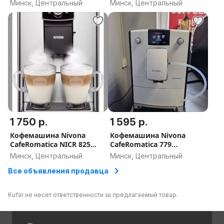
Phedra Evo Espresso
EA875E10
Минск, Центральный
Минск, Центральный
Италия
1 750 р.
1 595 р.
Кофемашина Nivona
Кофемашина Nivona
CafeRomatica NICR 825
CafeRomatica 779
ШВЕЙЦАРИЯ
ШВЕЙЦАРИЯ
Минск, Центральный
Минск, Центральный
Все объявления продавца
Kufar не несет ответственности за предлагаемый товар.