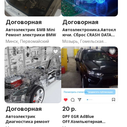
Договорная
Договорная
Автоэлектрик БМВ Mini
Автоэлектроника.Автокл
Ремонт электрики BMW
ючи. Сброс CRASH DATA
SRS
Минск, Первомайский
Мозырь, Гомельская
область
Договорная
20 р.
Автоэлектрик
DPF EGR AdBlue
Диагностика ремонт
OFF.Компьютерная
диагностика