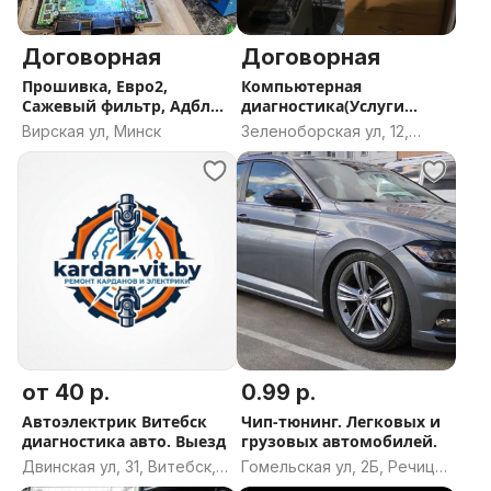
Договорная
Договорная
Прошивка, Евро2,
Компьютерная
Сажевый фильтр, Адблю,
диагностика(Услуги
ЕГР, Ремонт блоков
автоэлектрика)
Вирская ул, Минск
Зеленоборская ул, 12,
управления
Жодино, Минская область
от 40 р.
0.99 р.
Автоэлектрик Витебск
Чип-тюнинг. Легковых и
диагностика авто. Выезд
грузовых автомобилей.
Двинская ул, 31, Витебск,
Гомельская ул, 2Б, Речица,
Витебская область
Речицкий район,