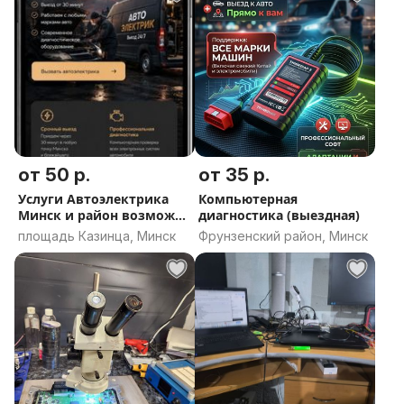
от 50 р.
от 35 р.
Услуги Автоэлектрика
Компьютерная
Минск и район возможен
диагностика (выездная)
срочный вызов
площадь Казинца, Минск
Фрунзенский район, Минск