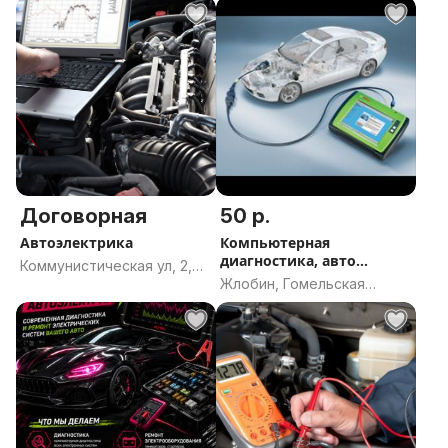
Гомельская область
Договорная
50 р.
Автоэлектрика
Компьютерная
диагностика, авто
Коммунистическая ул, 2,
электрик
Жлобин, Гомельская
Лунинец, Лунинецкий
область
район, Брестская область