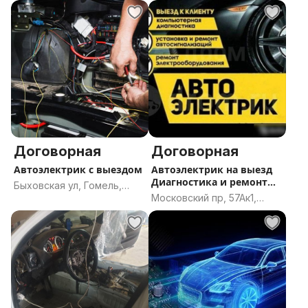
17Аблок7к708, Гродно,
Гродненская область
Договорная
Договорная
Автоэлектрик с выездом
Автоэлектрик на выезд
Диагностика и ремонт
Быховская ул, Гомель,
авто.
Московский пр, 57Ак1,
Гомельская область
Витебск, Витебская
область