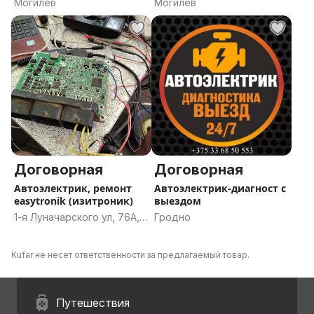
Могилев
Могилев
Договорная
Договорная
Автоэлектрик, ремонт
Автоэлектрик-диагност с
easytronik (изитроник)
выездом
1-я Луначарского ул, 76А,
Гродно
Гомель, Гомельская
область
Kufar не несет ответственности за предлагаемый товар.
Путешествия