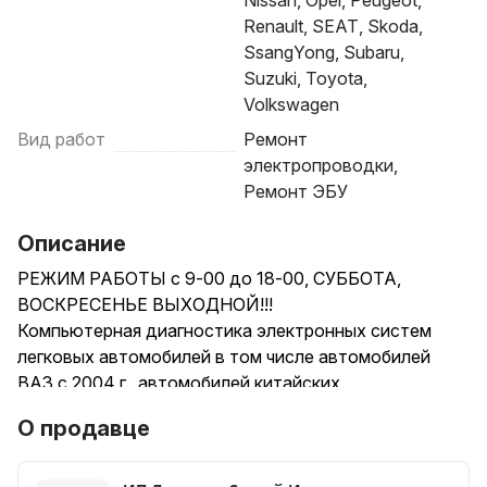
Nissan, Opel, Peugeot,
Renault, SEAT, Skoda,
SsangYong, Subaru,
Suzuki, Toyota,
Volkswagen
Вид работ
Ремонт
электропроводки,
Ремонт ЭБУ
Описание
РЕЖИМ РАБОТЫ с 9-00 до 18-00, СУББОТА,
ВОСКРЕСЕНЬЕ ВЫХОДНОЙ!!!
Компьютерная диагностика электронных систем
легковых автомобилей в том числе автомобилей
ВАЗ с 2004 г., автомобилей китайских
производителей.
О продавце
LADA VESTA,VESTA NG,GRANTA FL,NIVA, LARGUS-
полный спектр от диагностики и обновления