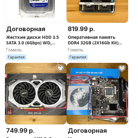
Договорная
819.99 р.
Жесткие диски HDD 3.5
Оперативная память
SATA 3.0 (6Gbps) WD,
DDR4 32GB (2X16Gb Kit)
Seagate 1TB, 500Gb
Kingston FURY Impact PC4-
Гомель
Гомель
25600 3200МГц для
Гарантия
Гарантия
ноутбука
749.99 р.
Договорная