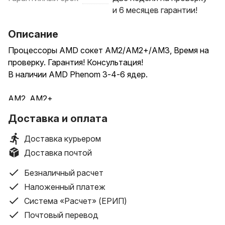
и 6 месяцев гарантии!
Описание
Процессоры AMD сокет АМ2/AM2+/AM3, Время на
проверку. Гарантия! Консультация!
В наличии AMD Phenom 3-4-6 ядер.
АМ2, AM2+
AMD Athlon 64 X2 5200+ / 2 ядра / 2.7 ГГц / AM2 -
Доставка и оплата
24,99 руб
AMD Athlon 64X2 6000+ / 2 ядра / 3.0 ГГц / AM2 - в
Доставка курьером
наличии
Доставка почтой
АМ3
Безналичный расчет
AMD Athlon II X2 240 / 2 ядра / 2.8 ГГц - 19,99 руб
Наложенный платеж
AMD Athlon II X2 245 / 2 ядра / 2.9 ГГц - 22,99 руб
Система «Расчет» (ЕРИП)
AMD Athlon II X2 250 / 2 ядра / 3.0 ГГц - 24,99 руб
Почтовый перевод
AMD Athlon II X3 445 / 3 ядра / 3.1 ГГц / 95W - 34,99