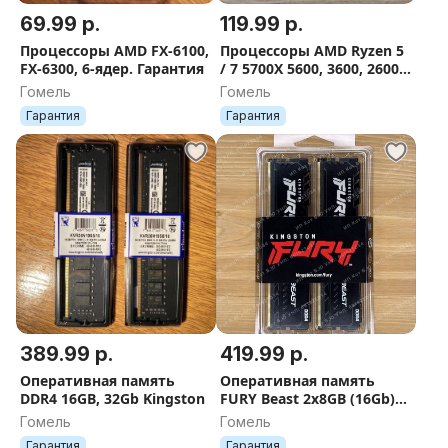
69.99 р.
119.99 р.
Процессоры AMD FX-6100,
Процессоры AMD Ryzen 5
FX-6300, 6-ядер. Гарантия
/ 7 5700X 5600, 3600, 2600,
1600 AM4
Гомель
Гомель
Гарантия
Гарантия
389.99 р.
419.99 р.
Оперативная память
Оперативная память
DDR4 16GB, 32Gb Kingston
FURY Beast 2x8GB (16Gb)
DDR4 3200МГц
Гомель
Гомель
Гарантия
Гарантия