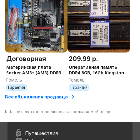
Договорная
209.99 р.
Материнская плата
Оперативная память
Socket AM3+ (АМ3) DDR3
DDR4 8GB, 16Gb Kingston
Гарантия
Гомель
Гомель
Гарантия
Гарантия
Все объявления продавца
Kufar не несет ответственности за предлагаемый товар.
Путешествия