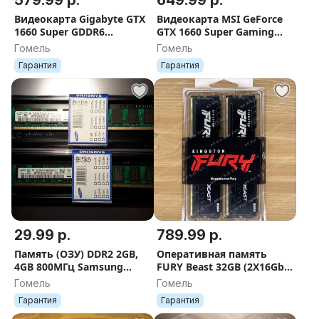
579.99 р.
649.99 р.
Видеокарта Gigabyte GTX
Видеокарта MSI GeForce
1660 Super GDDR6
GTX 1660 Super Gaming
Гарантия
GDDR6. Гарантия
Гомель
Гомель
Гарантия
Гарантия
29.99 р.
789.99 р.
Память (ОЗУ) DDR2 2GB,
Оперативная память
4GB 800МГц Samsung
FURY Beast 32GB (2X16Gb
Новые
Kit) DDR4 3200МГц
Гомель
Гомель
Гарантия
Гарантия