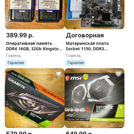
389.99 р.
Договорная
Оперативная память
Материнская плата
DDR4 16GB, 32Gb Kingston
Socket 1150, DDR3
для ноутбука
гарантия
Гомель
Гомель
Гарантия
Гарантия