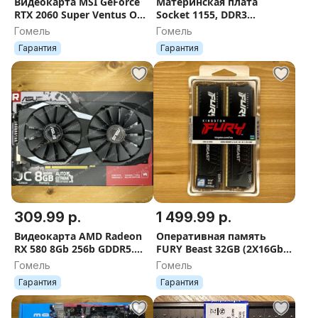
Видеокарта MSI GeForce
Материнская плата
RTX 2060 Super Ventus OC
Socket 1155, DDR3
8GB GDDR6 Гарантия
гарантия
Гомель
Гомель
Гарантия
Гарантия
309.99 р.
1 499.99 р.
Видеокарта AMD Radeon
Оперативная память
RХ 580 8Gb 256b GDDR5.
FURY Beast 32GB (2X16Gb
Гарантия
Kit) DDR5 6000МГц
Гомель
Гомель
Гарантия
Гарантия