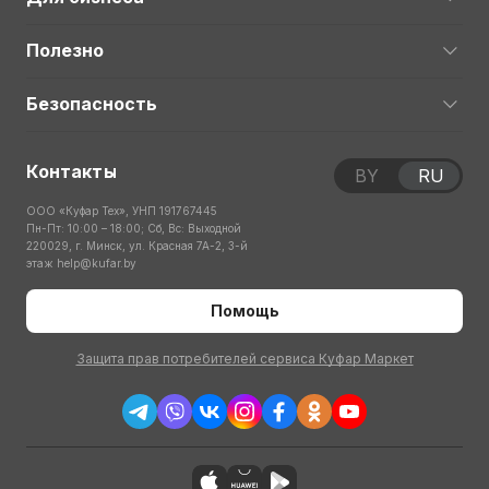
Полезно
Безопасность
Контакты
BY
RU
ООО «Куфар Тех», УНП 191767445
Пн-Пт: 10:00 – 18:00; Сб, Вс: Выходной
220029, г. Минск, ул. Красная 7А-2, 3-й
этаж
help@kufar.by
Помощь
Защита прав потребителей сервиса Куфар Маркет