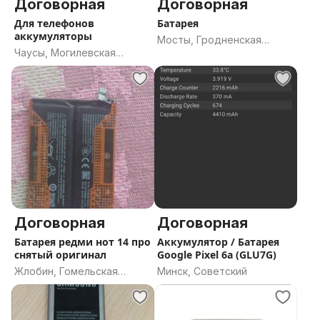
Договорная
Договорная
Для телефонов
Батарея
аккумуляторы
Мосты, Гродненская
Чаусы, Могилевская
область
область
Договорная
Договорная
Батарея редми нот 14 про
Аккумулятор / Батарея
снятый оригинал
Google Pixel 6a (GLU7G)
Жлобин, Гомельская
Минск, Советский
область