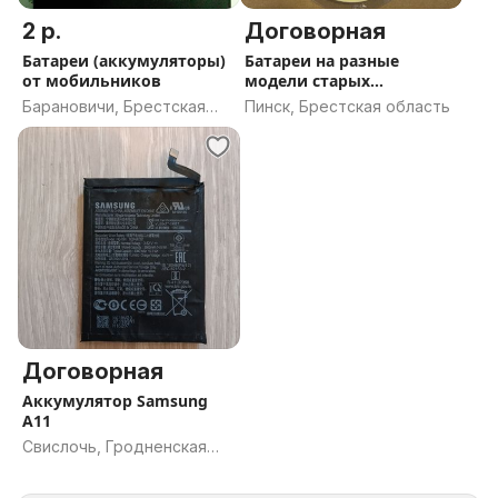
2 р.
Договорная
Батареи (аккумуляторы)
Батареи на разные
от мобильников
модели старых
телефонов
Барановичи, Брестская
Пинск, Брестская область
область
Договорная
Аккумулятор Samsung
A11
Свислочь, Гродненская
область