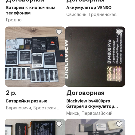
Батареи к кнопочным
Аккумулятор VENSO
телефонам
Свислочь, Гродненская
Гродно
область
2 р.
Договорная
Батарейки разные
Blackview bv4000pro
батарея аккумулятор
Барановичи, Брестская
оригинал
Минск, Первомайский
область