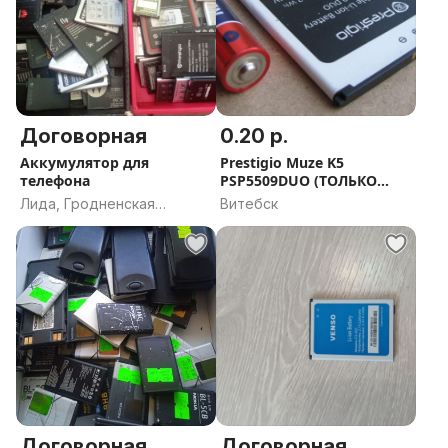
Договорная
0.20 р.
Аккумулятор для
Prestigio Muze K5
телефона
PSP5509DUO (ТОЛЬКО
БАТАРЕЯ 3,96в
Лида, Гродненская
Витебск
область
Договорная
Договорная