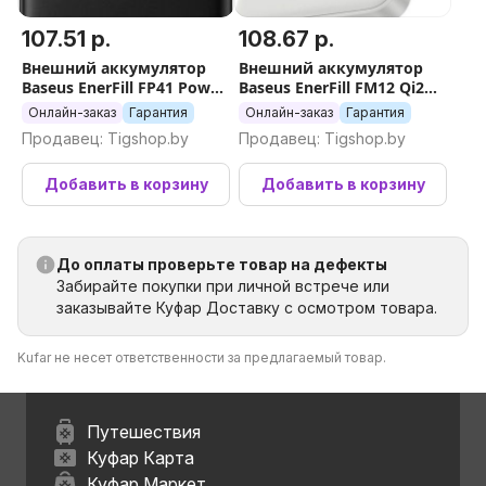
107.51 р.
108.67 р.
Внешний аккумулятор
Внешний аккумулятор
Baseus EnerFill FP41 Power
Baseus EnerFill FM12 Qi2
Bank 22.5W 30000mAh
Magnetic Power Bank
Онлайн-заказ
Гарантия
Онлайн-заказ
Гарантия
(черный)
22.5W 10000mAh (белый)
Продавец: Tigshop.by
Продавец: Tigshop.by
Добавить в корзину
Добавить в корзину
До оплаты проверьте товар на дефекты
Забирайте покупки при личной встрече или
заказывайте Куфар Доставку с осмотром товара.
Kufar не несет ответственности за предлагаемый товар.
Путешествия
Куфар Карта
Куфар Маркет