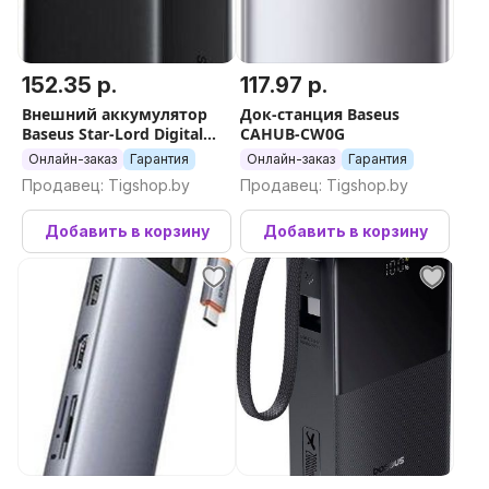
152.35 р.
117.97 р.
Внешний аккумулятор
Док-станция Baseus
Baseus Star-Lord Digital
CAHUB-CW0G
Display Fast Charging
Онлайн-заказ
Гарантия
Онлайн-заказ
Гарантия
Power Bank 30000mAh
Продавец: Tigshop.by
Продавец: Tigshop.by
22.5W (черный
Добавить в корзину
Добавить в корзину