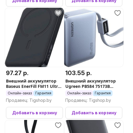
Добавить в корзину
Добавить в корзину
97.27 р.
103.55 р.
Внешний аккумулятор
Внешний аккумулятор
Baseus EnerFill FM11 Ultra-
Ugreen PB584 75173B
Mini Magnetic Power Bank
10000mAh (серый,
Онлайн-заказ
Гарантия
Онлайн-заказ
Гарантия
10000mAh (черный)
китайская версия)
Продавец: Tigshop.by
Продавец: Tigshop.by
Добавить в корзину
Добавить в корзину