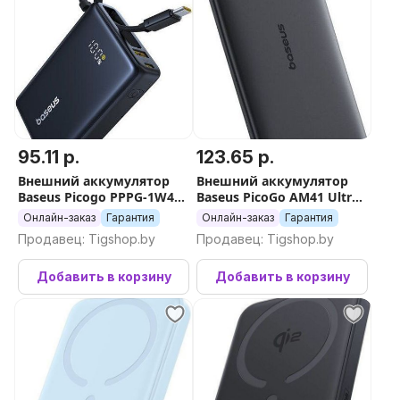
95.11 р.
123.65 р.
Внешний аккумулятор
Внешний аккумулятор
Baseus Picogo PPPG-1W45C
Baseus PicoGo AM41 Ultra-
Digital Display Power Bank
Slim Magnetic Power Bank
Онлайн-заказ
Гарантия
Онлайн-заказ
Гарантия
45W 10000mAh (черный)
5000mAh (черный)
Продавец: Tigshop.by
Продавец: Tigshop.by
Добавить в корзину
Добавить в корзину