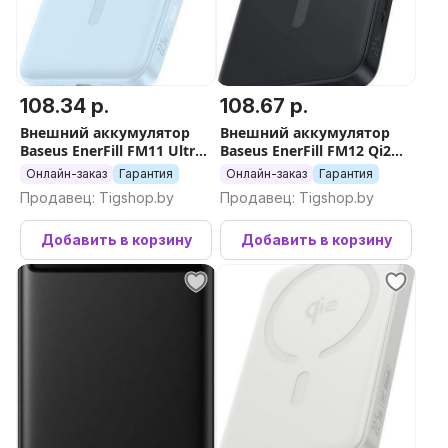
108.34 р.
108.67 р.
Внешний аккумулятор
Внешний аккумулятор
Baseus EnerFill FM11 Ultra-
Baseus EnerFill FM12 Qi2
Mini Magnetic Power Bank
Magnetic Power Bank
Онлайн-заказ
Гарантия
Онлайн-заказ
Гарантия
10000mAh (голубой)
22.5W 10000mAh (черный)
Продавец: Tigshop.by
Продавец: Tigshop.by
Добавить в корзину
Добавить в корзину