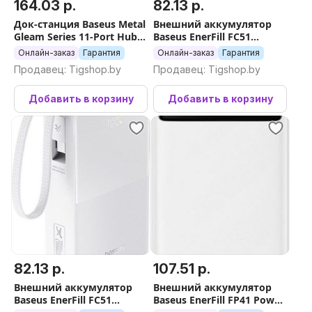
164.03 р.
82.13 р.
Док-станция Baseus Metal
Внешний аккумулятор
Gleam Series 11-Port Hub
Baseus EnerFill FC51
B00030709811-00
Bipow2 Pro Power Bank
Онлайн-заказ
Гарантия
Онлайн-заказ
Гарантия
20000mAh (черный)
Продавец: Tigshop.by
Продавец: Tigshop.by
Добавить в корзину
Добавить в корзину
82.13 р.
107.51 р.
Внешний аккумулятор
Внешний аккумулятор
Baseus EnerFill FC51
Baseus EnerFill FP41 Power