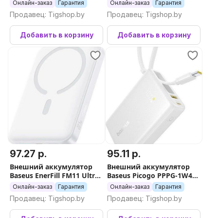
Bipow2 Pro Power Bank
Bank 22.5W 30000mAh
Онлайн-заказ
Гарантия
Онлайн-заказ
Гарантия
20000mAh (белый)
(белый)
Продавец: Tigshop.by
Продавец: Tigshop.by
Добавить в корзину
Добавить в корзину
97.27 р.
95.11 р.
Внешний аккумулятор
Внешний аккумулятор
Baseus EnerFill FM11 Ultra-
Baseus Picogo PPPG-1W45C
Mini Magnetic Power Bank
Digital Display Power Bank
Онлайн-заказ
Гарантия
Онлайн-заказ
Гарантия
10000mAh (белый)
45W 10000mAh (белый)
Продавец: Tigshop.by
Продавец: Tigshop.by