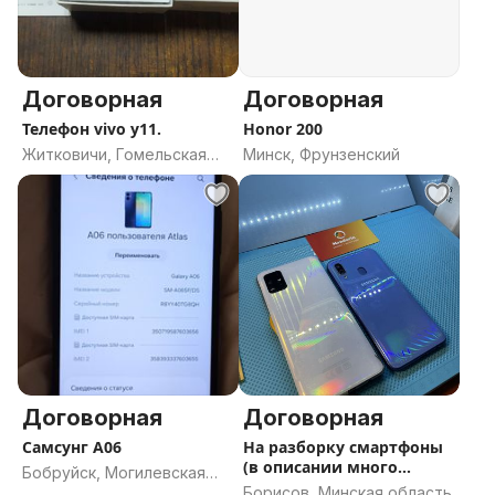
Договорная
Договорная
Телефон vivo y11.
Honor 200
Житковичи, Гомельская
Минск, Фрунзенский
область
Договорная
Договорная
Самсунг А06
На разборку смартфоны
(в описании много
Бобруйск, Могилевская
моделей)
Борисов, Минская область
область