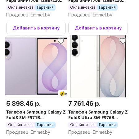
Flip8 SM-F776B 12GB/256GB
Flip8 SM-F776B 12GB/256GB
(бежевый)
(серый)
Онлайн-заказ
Гарантия
Онлайн-заказ
Гарантия
Продавец: Emmet.by
Продавец: Emmet.by
Добавить в корзину
Добавить в корзину
5 898.46 р.
7 761.46 р.
Телефон Samsung Galaxy Z
Телефон Samsung Galaxy Z
Fold8 SM-F971B
Fold8 Ultra SM-F976B
12GB/256GB (лаванда)
12GB/512GB (бежевый)
Онлайн-заказ
Гарантия
Онлайн-заказ
Гарантия
Продавец: Emmet.by
Продавец: Emmet.by