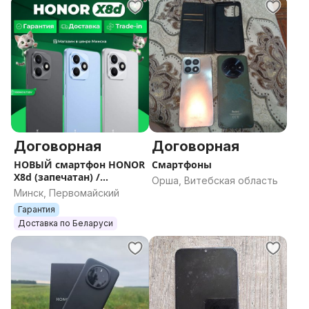
Договорная
Договорная
НОВЫЙ смартфон HONOR
Смартфоны
X8d (запечатан) /
Орша, Витебская область
Гарантия / Все цвета /
Минск, Первомайский
Память
Гарантия
Доставка по Беларуси