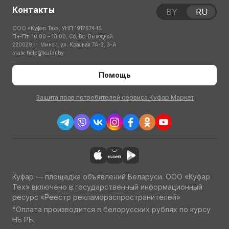
Контакты
BY
RU
ООО «Куфар Тех», УНП 191767445
Пн-Пт: 10:00 – 18:00; Сб, Вс: Выходной
220029, г. Минск, ул. Красная 7А-2, 3-й
этаж
help@kufar.by
Помощь
Защита прав потребителей сервиса Куфар Маркет
Куфар — площадка объявлений Беларуси. ООО «Куфар
Тех» включено в государственный информационный
ресурс «Реестр рекламораспространителей»
*Оплата производится в белорусских рублях по курсу
НБ РБ.