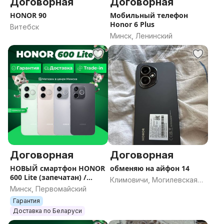
Договорная
Договорная
HONOR 90
Мобильный телефон
Honor 6 Plus
Витебск
Минск, Ленинский
Договорная
Договорная
НОВЫЙ смартфон HONOR
обменяю на айфон 14
600 Lite (запечатан) /
Климовичи, Могилевская
Гарантия / Все цвета /
Минск, Первомайский
область
Память
Гарантия
Доставка по Беларуси