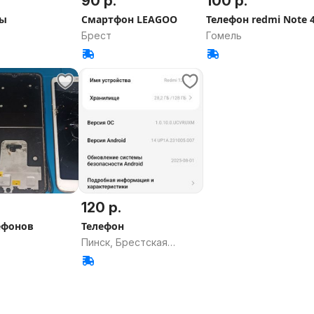
90 р.
100 р.
ны
Смартфон LEAGOO
Телефон redmi Note 
Брест
Гомель
120 р.
ефонов
Телефон
Пинск, Брестская
область