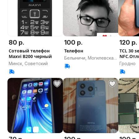
80 р.
100 р.
120 р.
Сотовый телефон
Телефон
TCL 30 se
Maxvi B200 черный
NFC.Отл
Белыничи, Могилевская
состоян
Минск, Советский
Гродно
область