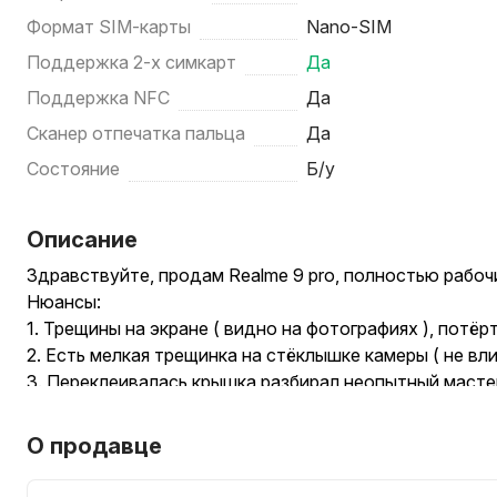
Формат SIM-карты
Nano-SIM
Поддержка 2-х симкарт
Да
Поддержка NFC
Да
Сканер отпечатка пальца
Да
Состояние
Б/у
Описание
Здравствуйте, продам Realme 9 pro, полностью рабоч
Нюансы:
1. Трещины на экране ( видно на фотографиях ), потёр
2. Есть мелкая трещинка на стёклышке камеры ( не вли
3. Переклеивалась крышка,разбирал неопытный масте
пылинок под камеры ( на съёмку тоже никак не влияет 
Больше нюансов нету, трещины не цепляют палец, по
О продавце
или же в такси.
Обмена нету.