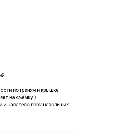
ий.
тости по граням и крышке
яет на съёмку )
р и налетело пару небольших
).
дойдёт как временный телефон