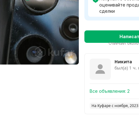
оценивайте прод
сделки
Написа
Отвечает около
Никита
был(а) 1 ч.
Все объявления:
2
На Куфаре с ноября, 2023