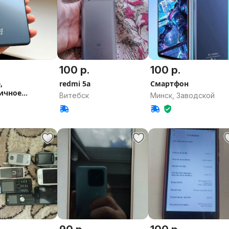
100 р.
100 р.
,
redmi 5a
Смартфон
ичное
Витебск
Минск, Заводской
ие