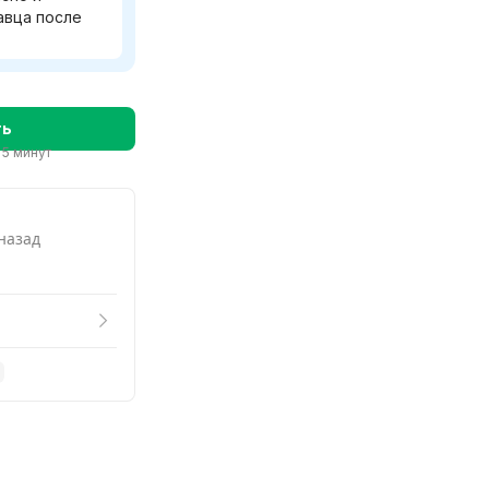
Смотреть похожие
авца после
ть
 5 минут
 назад