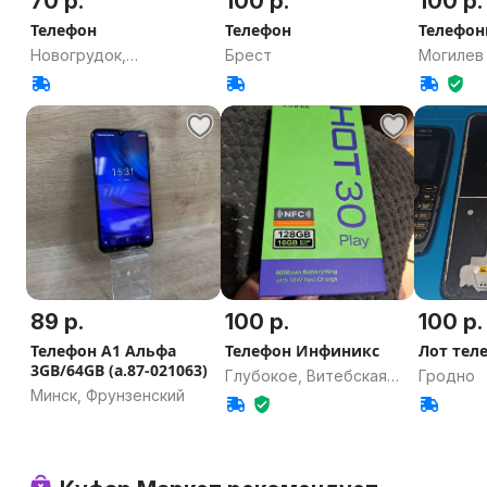
70 р.
100 р.
100 р.
Телефон
Телефон
Телефо
Новогрудок,
Брест
Могилев
Гродненская область
89 р.
100 р.
100 р.
Телефон A1 Альфа
Телефон Инфиникс
Лот тел
3GB/64GB (а.87-021063)
Глубокое, Витебская
Гродно
Минск, Фрунзенский
область