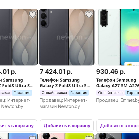
.01 р.
7 424.01 р.
930.46 р.
н Samsung
Телефон Samsung
Телефон Samsung
Z Fold8 Ultra SM-
Galaxy Z Fold8 Ultra SM-
Galaxy A27 SM-A27
6GB/1TB (серый)
F976B 12GB/512GB
6GB/128GB (зелен
заказ
Гарантия
Онлайн-заказ
Гарантия
Онлайн-заказ
Гаран
(серый)
ец: Интернет-
Продавец: Интернет-
Продавец: Emmet.b
 Newton.by
магазин Newton.by
ить в корзину
Добавить в корзину
Добавить в кор