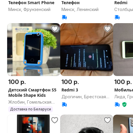
Телефон Smart Phone
Телефон
Redmi
Минск, Фрунзенский
Минск, Ленинский
Столбцы
область
100 р.
100 р.
100 р.
Детский Смартфон S5
Redmi 3
Мобиль
Mobile Shape Kids
Дрогичин, Брестская
Лида, Г
Жлобин, Гомельская
область
область
область
Доставка по Беларуси