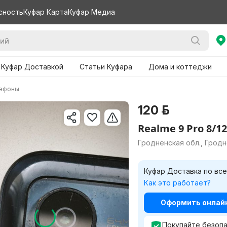
сность
Куфар Карта
Куфар Медиа
 Куфар Доставкой
Статьи Куфара
Дома и коттеджи
лефоны
120 р.
Realme 9 Pro 8/1
Гродненская обл., Грод
Куфар Доставка по все
Как это работает?
Оформить онлайн 
Покупайте безопа