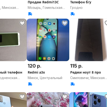
Продам Redmi13C
Телефон б/у
, Минская
Мозырь, Гомельская
Гродно
область
120 р.
115 р.
ный телефон
Redmi a3x
Редми ноут 8 про
родненская
Минск, Центральный
Смиловичи, Минская
область