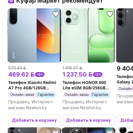
Куфар Маркет рекомендует
9 404
570.43 р.
1 418.37 р.
469.62 р.
1 237.50 р.
-18%
-13%
Телефо
Galaxy 
Телефон Xiaomi Redmi
Телефон HONOR 600
F976B 1
A7 Pro 4GB/128GB
Lite eSIM 8GB/256GB
Онлайн-
международная версия
международная версия
Онлайн-заказ
Гарантия
Онлайн-заказ
Гарантия
Продав
(синий)
(зеленый)
Продавец: Интернет-
Продавец: Интернет-
магазин
магазин Newton.by
магазин Newton.by
Добавить в корзину
Добавить в корзину
Добав