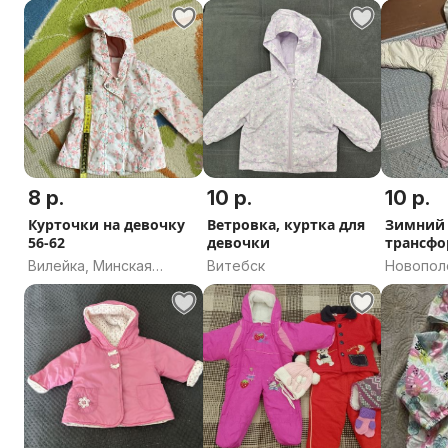
8 р.
10 р.
10 р.
Курточки на девочку
Ветровка, куртка для
Зимний
56-62
девочки
трансф
Вилейка, Минская
Витебск
Новопол
область
область