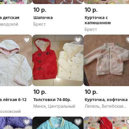
10 р.
10 р.
а детская
Шапочка
Курточка с
капюшоном
Заводской
Брест
Брест
10 р.
10 р.
 лёгкая 6-12
Толстовки 74-80р.
Курточка, кофточка
Минск, Центральный
Лепель, Витебская
Московский
область