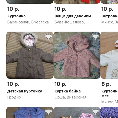
10 р.
10 р.
10 р.
Курточка
Вещи для девочки
Ветровк
Барановичи, Брестская
Буда-Кошелево,
Минск, 
область
Гомельская область
10 р.
10 р.
8 р.
Детская курточка
Куртка байка
Курточка
мес
Гродно
Орша, Витебская
Минск, 
область