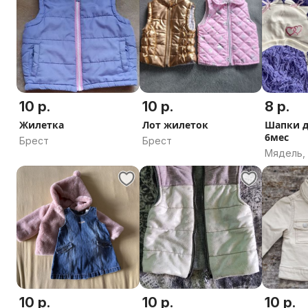
10 р.
10 р.
8 р.
Жилетка
Лот жилеток
Шапки д
6мес
Брест
Брест
Мядель,
область
10 р.
10 р.
10 р.