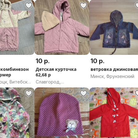
10 р.
10 р.
 комбинезон
Детская курточка
ветровка джинсова
ормер
62,68 р
Минск, Фрунзенский
оцк, Витебская
Славгород,
Могилевская область