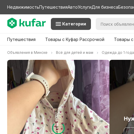
Недвижимость
Путешествия
Авто
Услуги
Для бизнеса
Безопа
Категории
Путешествия
Товары с Куфар Рассрочкой
Товары с
Объявления в Минске
Всё для детей и мам
Одежда до 1 года
Нуж