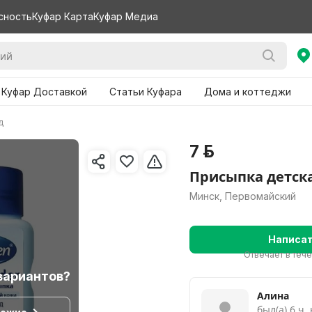
сность
Куфар Карта
Куфар Медиа
 Куфар Доставкой
Статьи Куфара
Дома и коттеджи
д
7 р.
Присыпка детск
Минск, Первомайский
Написа
Отвечает в теч
вариантов?
Алина
был(а) 6 ч.