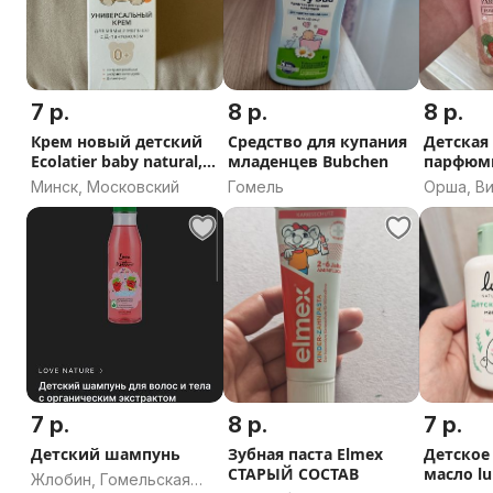
7 р.
8 р.
8 р.
Крем новый детский
Средство для купания
Детская
Ecolatier baby natural,
младенцев Bubchen
парфюм
100 мл
водичк
Минск, Московский
Гомель
Орша, В
область
7 р.
8 р.
7 р.
Детский шампунь
Зубная паста Elmex
Детское
СТАРЫЙ СОСТАВ
масло lu
Жлобин, Гомельская