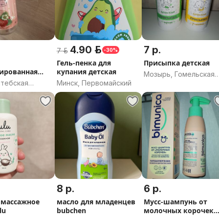
4.90 р.
7 р.
7 р.
-30%
Гель-пенка для
Присыпка детская
ированная
купания детская
Мозырь, Гомельская
а
итебская
Минск, Первомайский
область
8 р.
6 р.
 массажное
масло для младенцев
Мусс-шампунь от
lu
bubchen
молочных корочек