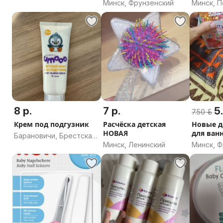
Минск, Фрунзенский
Минск, 
область
8 р.
7 р.
5.
7.50 р.
Крем под подгузник
Расчёска детская
Новые д
НОВАЯ
для ван
Барановичи, Брестская
Минск, Ленинский
Минск, 
область