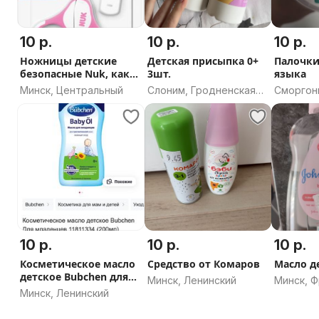
10 р.
10 р.
10 р.
Ножницы детские
Детская присыпка 0+
Палочки
безопасные Nuk, как
3шт.
языка
новые
Минск, Центральный
Слоним, Гродненская
Сморгон
область
область
10 р.
10 р.
10 р.
Косметическое масло
Средство от Комаров
Масло д
детское Bubchen для
Минск, Ленинский
Минск, 
младенцев
Минск, Ленинский