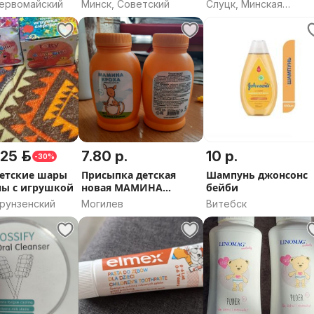
для детей
Первомайский
Минск, Советский
Слуцк, Минская
область
25 р.
7.80 р.
10 р.
-30%
етские шары
Присыпка детская
Шампунь джонсонс
ны с игрушкой
новая МАМИНА
бейби
КРОХА, без талька и
Фрунзенский
Могилев
Витебск