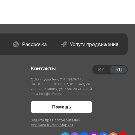
Рассрочка
Услуги продвижения
Контакты
BY
RU
ООО «Куфар Тех», УНП 191767445
Пн-Пт: 10:00 – 18:00; Сб, Вс: Выходной
220029, г. Минск, ул. Красная 7А-2, 3-й
этаж
help@kufar.by
Помощь
Защита прав потребителей
сервиса Куфар Маркет