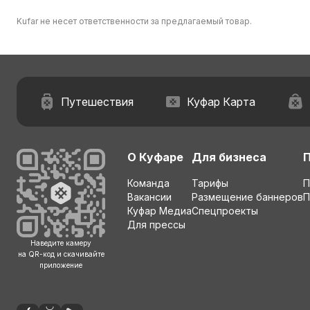
Kufar не несет ответственности за предлагаемый товар.
Путешествия
Куфар Карта
О Куфаре
Для бизнеса
Команда
Тарифы
П
Вакансии
Размещение баннеров
П
Куфар Медиа
Спецпроекты
Для прессы
Наведите камеру
на QR-код и скачивайте
приложение