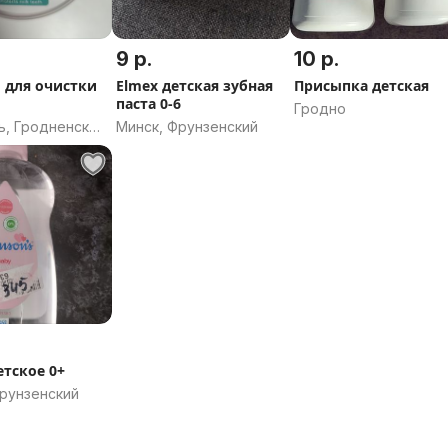
9 р.
10 р.
 для очистки
Elmex детская зубная
Присыпка детская
паста 0-6
Гродно
ь, Гродненская
Минск, Фрунзенский
етское 0+
Фрунзенский