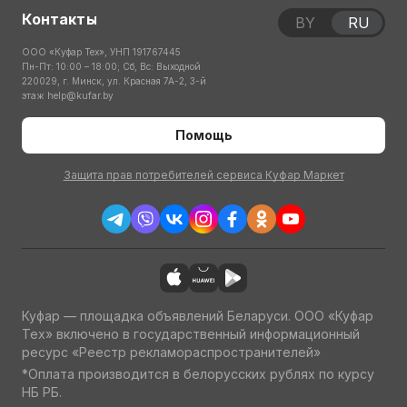
Контакты
BY
RU
ООО «Куфар Тех», УНП 191767445
Пн-Пт: 10:00 – 18:00; Сб, Вс: Выходной
220029, г. Минск, ул. Красная 7А-2, 3-й
этаж
help@kufar.by
Помощь
Защита прав потребителей сервиса Куфар Маркет
Куфар — площадка объявлений Беларуси. ООО «Куфар
Тех» включено в государственный информационный
ресурс «Реестр рекламораспространителей»
*Оплата производится в белорусских рублях по курсу
НБ РБ.