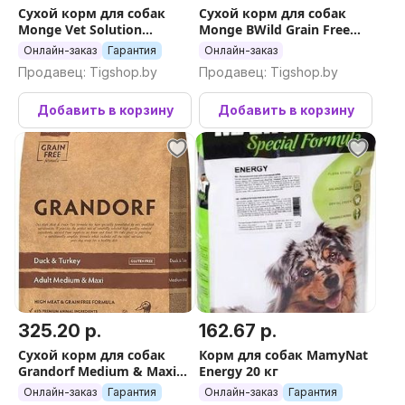
Сухой корм для собак
Сухой корм для собак
Monge Vet Solution
Monge BWild Grain Free
Gastrointestinal при
Adult Lamb (12 кг)
Онлайн-заказ
Гарантия
Онлайн-заказ
заболеваниях ЖКТ 12 кг
Продавец: Tigshop.by
Продавец: Tigshop.by
Добавить в корзину
Добавить в корзину
325.20 р.
162.67 р.
Сухой корм для собак
Корм для собак MamyNat
Grandorf Medium & Maxi
Energy 20 кг
Breeds Duck & Turkey (с
Онлайн-заказ
Гарантия
Онлайн-заказ
Гарантия
уткой и индейкой) 10 кг