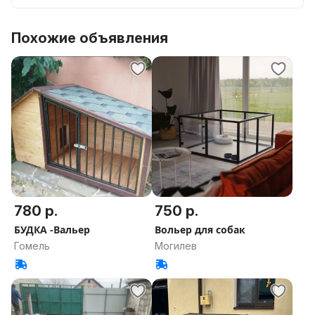
3. Колеса для легкого передвижения по участку, если
Вы планируете передвигать его.
Похожие объявления
4. Сетка от подкопа хищниками по периметру.
5. Кормушка и поилка с большим запасом корма.
780 р.
750 р.
БУДКА -Вальер
Вольер для собак
Гомель
Могилев