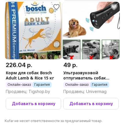
226.04 р.
49 р.
Корм для собак Bosch
Ультразвуковой
Adult Lamb & Rice 15 кг
отпугиватель собак
Ultrasonic Dog ChaserDog
Онлайн-заказ
Гарантия
Онлайн-заказ
Гарантия
Trainner / Кликер для
Продавец: Tigshop.by
Продавец: Univermag
отпугивания собак и
Добавить в корзину
Добавить в корзину
Kufar не несет ответственности за предлагаемый товар.