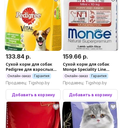
133.84 р.
159.66 р.
Сухой корм для собак
Сухой корм для собак
Pedigree для взрослых
Monge Speciality Line
собак маленьких пород с
Monoprotein с ягненком и
Онлайн-заказ
Гарантия
Онлайн-заказ
Гарантия
говядиной 13 кг
рисом 7.5 кг
Продавец: Tigshop.by
Продавец: Tigshop.by
Добавить в корзину
Добавить в корзину