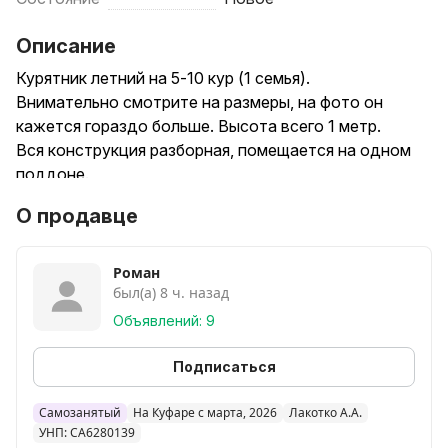
Описание
Курятник летний на 5-10 кур (1 семья).
Внимательно смотрите на размеры, на фото он
кажется гораздо больше. Высота всего 1 метр.
Вся конструкция разборная, помещается на одном
поддоне.
Внутри насест 2 шт., сетчатый пол + поддон для
О продавце
помета, вентиляция, окошко. Дверь для
обслуживания, выход на выгул с дверкой.
Размеры на фото, можно сделать побольше.
Роман
был(а) 8 ч. назад
Крыша - профлист.
Сетка с ячейкой 20*20, защитит от мелкого хищника.
Объявлений: 9
Гнездо для сбора яиц - 2 отсека, по 35 см на каждый.
Подписаться
Дополнительно можно поставить:
1. Утепление для содержания до поздней осени.
Самозанятый
На Куфаре с марта, 2026
Лакотко А.А.
УНП: CA6280139
2. Освещение и обогрев.