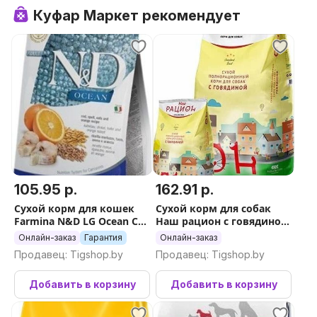
Куфар Маркет рекомендует
105.95 р.
162.91 р.
Сухой корм для кошек
Сухой корм для собак
Farmina N&D LG Ocean Cat
Наш рацион с говядиной
Codfish & Orange 1.5 кг
15 кг
Онлайн-заказ
Гарантия
Онлайн-заказ
Продавец: Tigshop.by
Продавец: Tigshop.by
Добавить в корзину
Добавить в корзину