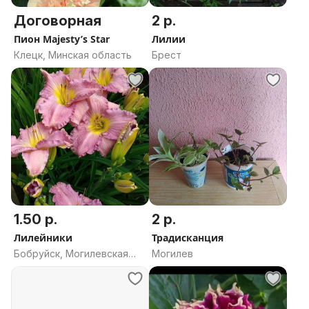
Договорная
2 р.
Пион Majesty’s Star
Лилии
Клецк, Минская область
Брест
1.50 р.
2 р.
Лилейники
Традисканция
Бобруйск, Могилевская
Могилев
область