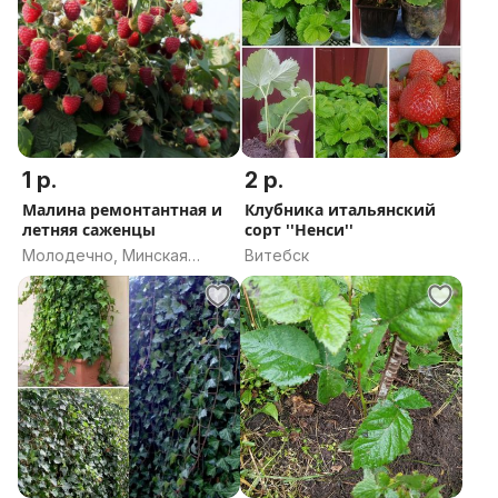
1 р.
2 р.
Малина ремонтантная и
Клубника итальянский
летняя саженцы
сорт ''Ненси''
Молодечно, Минская
Витебск
область