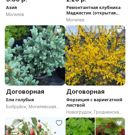
Азия
Ремонтантная клубника
Маджестик (открытая
Могилев
корневая
Могилев
Договорная
Договорная
Ели голубые
Форзиция с вариегатной
листвой
Бобруйск, Могилевская
Новогрудок, Гродненская
область
область