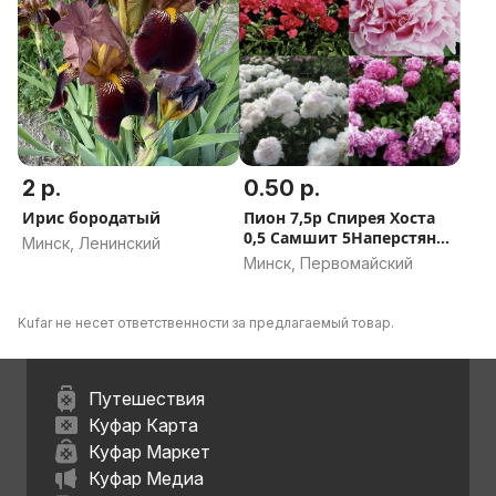
2 р.
0.50 р.
Ирис бородатый
Пион 7,5р Спирея Хоста
0,5 Самшит 5Наперстянка
Минск, Ленинский
3р
Минск, Первомайский
Kufar не несет ответственности за предлагаемый товар.
Путешествия
Куфар Карта
Куфар Маркет
Куфар Медиа