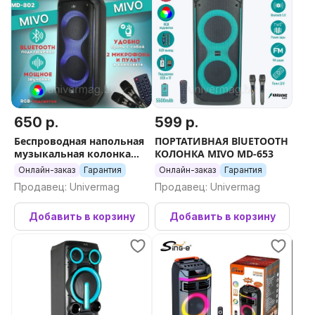
650 р.
599 р.
Беспроводная напольная
ПОРТАТИВНАЯ BlUETOOTH
музыкальная колонка
КОЛОНКА MIVO MD-653
MIVO MD-802
Онлайн-заказ
Гарантия
Онлайн-заказ
Гарантия
Продавец: Univermag
Продавец: Univermag
Добавить в корзину
Добавить в корзину