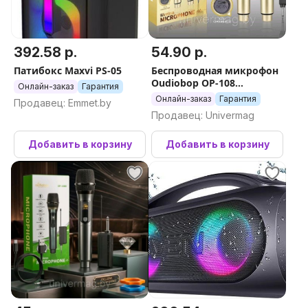
392.58 р.
54.90 р.
Патибокс Maxvi PS-05
Беспроводная микрофон
Oudiobop OP-108
Онлайн-заказ
Гарантия
аккумуляторы: 18650
Онлайн-заказ
Гарантия
Продавец: Emmet.by
Продавец: Univermag
Добавить в корзину
Добавить в корзину