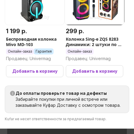
1 199 р.
299 р.
Беспроводная колонка
Колонка Sing-e ZQS 8283
Mivo MD-103
Динамики: 2 штуки по 8
дюймов 20 Вт x 2
Онлайн-заказ
Гарантия
Онлайн-заказ
Сумасшедший Мощность
Продавец: Univermag
Продавец: Univermag
60 Вт
Добавить в корзину
Добавить в корзину
До оплаты проверьте товар на дефекты
Забирайте покупки при личной встрече или
заказывайте Куфар Доставку с осмотром товара.
Kufar не несет ответственности за предлагаемый товар.