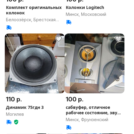
Комплект оригинальных
Колонки Logitech
колонок
Минск, Московский
Белоозёрск, Брестская
область
110 р.
100 р.
Динамик 75гдн 3
сабвуфер, отличное
рабочее состояние, звук
Могилев
огонь
Минск, Фрунзенский