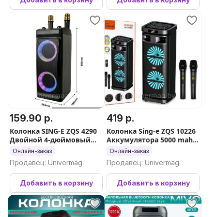
159.90 р.
419 р.
Колонка SING-E ZQS 4290
Колонка Sing-e ZQS 10226
Двойной 4-дюймовый
Аккумулятора 5000 mah 2
сабвуфер Динамики для
× 10 дюймовый
Онлайн-заказ
Онлайн-заказ
караоке 2 × 25 w
динамики по мощностью
Продавец: Univermag
Продавец: Univermag
Добавить в корзину
Добавить в корзину