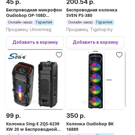
45 р.
200.54 р.
Беспроводная микрофон
Беспроводная колонка
Oudiobop OP-108D
SVEN PS-380
аккумуляторы: 18650
Онлайн-заказ
Гарантия
Онлайн-заказ
Гарантия
Продавец: Univermag
Продавец: Tigshop.by
Добавить в корзину
Добавить в корзину
99 р.
350 р.
Колонка Sing-E ZQS-6239
Колонка Oudiobop BK
XW 20 w Беспроводной
16889
микрофон Цена 58 р