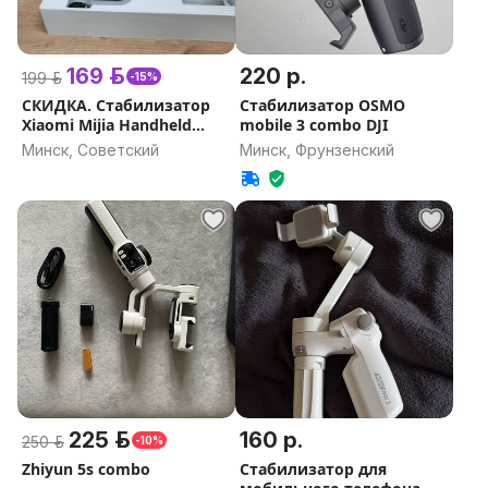
169 р.
220 р.
199 р.
-15%
СКИДКА. Стабилизатор
Стабилизатор OSMO
Xiaomi Mijia Handheld
mobile 3 combo DJI
Gimbal (а.83-010568)
Минск, Советский
Минск, Фрунзенский
225 р.
160 р.
250 р.
-10%
Zhiyun 5s combo
Стабилизатор для