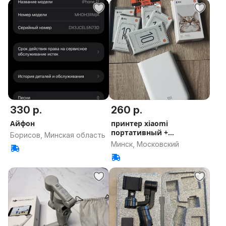
330 р.
260 р.
Айфон
принтер xiaomi
портативный +
Борисов, Минская область
фотобумага
Минск, Московский