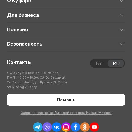
О Куфаре
Для бизнеса
Полезно
Безопасность
Контакты
BY
RU
ООО «Куфар Тех», УНП 191767445
Пн-Пт: 10:00 – 18:00; Сб, Вс: Выходной
220029, г. Минск, ул. Красная 7А-2, 3-й
этаж
help@kufar.by
Помощь
Защита прав потребителей сервиса Куфар Маркет