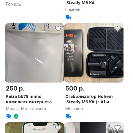
iSteady M6 Kit
Гомель
Гомель
250 р.
500 р.
Petra bb75 mimo
Стабилизатор Hohem
комплект интернета
iSteady M6 Kit (с AI и
светом)
Минск, Московский
Могилев