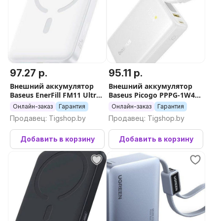
97.27 р.
95.11 р.
Внешний аккумулятор
Внешний аккумулятор
Baseus EnerFill FM11 Ultra-
Baseus Picogo PPPG-1W45C
Mini Magnetic Power Bank
Digital Display Power Bank
Онлайн-заказ
Гарантия
Онлайн-заказ
Гарантия
10000mAh (белый)
45W 10000mAh (белый)
Продавец: Tigshop.by
Продавец: Tigshop.by
Добавить в корзину
Добавить в корзину