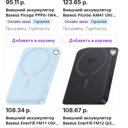
95.11 р.
123.65 р.
Внешний аккумулятор
Внешний аккумулятор
Baseus Picogo PPPG-1W45C
Baseus PicoGo AM41 Ultra-
Digital Display Power Bank
Slim Magnetic Power Bank
Онлайн-заказ
Гарантия
Онлайн-заказ
Гарантия
45W 10000mAh (черный)
5000mAh (черный)
Продавец: Tigshop.by
Продавец: Tigshop.by
Добавить в корзину
Добавить в корзину
108.34 р.
108.67 р.
Внешний аккумулятор
Внешний аккумулятор
Baseus EnerFill FM11 Ultra-
Baseus EnerFill FM12 Qi2