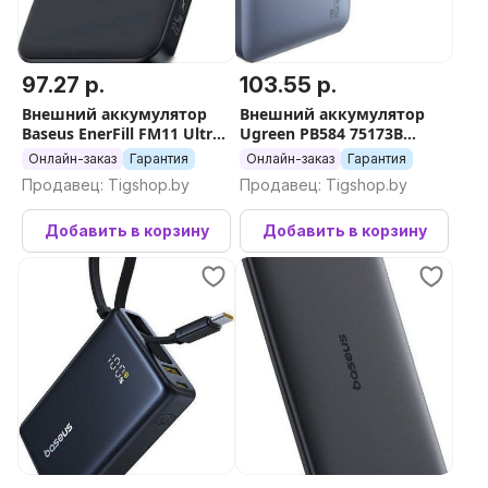
97.27 р.
103.55 р.
Внешний аккумулятор
Внешний аккумулятор
Baseus EnerFill FM11 Ultra-
Ugreen PB584 75173B
Mini Magnetic Power Bank
10000mAh (серый,
Онлайн-заказ
Гарантия
Онлайн-заказ
Гарантия
10000mAh (черный)
китайская версия)
Продавец: Tigshop.by
Продавец: Tigshop.by
Добавить в корзину
Добавить в корзину