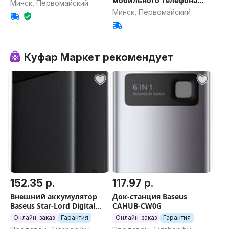
мобильного телефона
Минск, Первомайский
Moza Mini MX3
Минск, Первомайский
Куфар Маркет рекомендует
152.35 р.
117.97 р.
Внешний аккумулятор
Док-станция Baseus
Baseus Star-Lord Digital
CAHUB-CW0G
Display Fast Charging
Онлайн-заказ
Гарантия
Онлайн-заказ
Гарантия
Power Bank 30000mAh