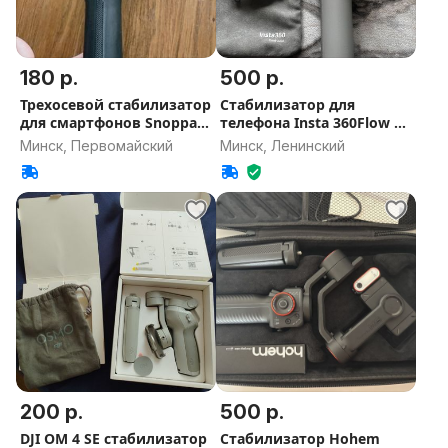
180 р.
500 р.
Трехосевой стабилизатор
Стабилизатор для
для смартфонов Snoppa
телефона Insta 360Flow 2
ATOM
Pro
Минск, Первомайский
Минск, Ленинский
200 р.
500 р.
DJI OM 4 SE стабилизатор
Стабилизатор Hohem