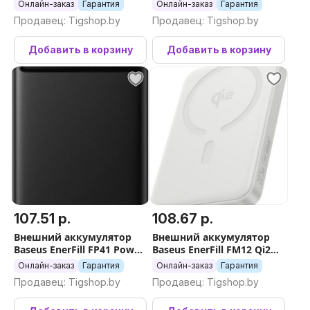
Mini Magnetic Power Bank
Magnetic Power Bank
Онлайн-заказ
Гарантия
Онлайн-заказ
Гарантия
10000mAh (голубой)
22.5W 10000mAh (черный)
Продавец: Tigshop.by
Продавец: Tigshop.by
Добавить в корзину
Добавить в корзину
107.51 р.
108.67 р.
Внешний аккумулятор
Внешний аккумулятор
Baseus EnerFill FP41 Power
Baseus EnerFill FM12 Qi2
Bank 22.5W 30000mAh
Magnetic Power Bank
Онлайн-заказ
Гарантия
Онлайн-заказ
Гарантия
(черный)
22.5W 10000mAh (белый)
Продавец: Tigshop.by
Продавец: Tigshop.by