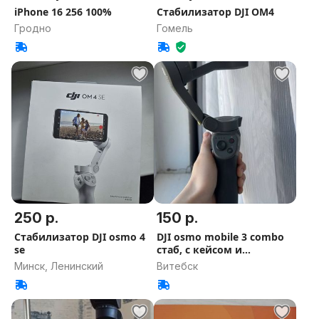
iPhone 16 256 100%
Стабилизатор DJI OM4
Гродно
Гомель
250 р.
150 р.
Стабилизатор DJI osmo 4
DJI osmo mobile 3 combo
se
стаб, с кейсом и
треногой
Минск, Ленинский
Витебск