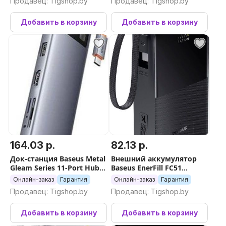
Продавец: Tigshop.by
Продавец: Tigshop.by
22.5W (черный
Добавить в корзину
Добавить в корзину
164.03 р.
82.13 р.
Док-станция Baseus Metal
Внешний аккумулятор
Gleam Series 11-Port Hub
Baseus EnerFill FC51
B00030709811-00
Bipow2 Pro Power Bank
Онлайн-заказ
Гарантия
Онлайн-заказ
Гарантия
20000mAh (черный)
Продавец: Tigshop.by
Продавец: Tigshop.by
Добавить в корзину
Добавить в корзину