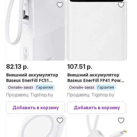
82.13 р.
107.51 р.
Внешний аккумулятор
Внешний аккумулятор
Baseus EnerFill FC51
Baseus EnerFill FP41 Power
Bipow2 Pro Power Bank
Bank 22.5W 30000mAh
Онлайн-заказ
Гарантия
Онлайн-заказ
Гарантия
20000mAh (белый)
(белый)
Продавец: Tigshop.by
Продавец: Tigshop.by
Добавить в корзину
Добавить в корзину