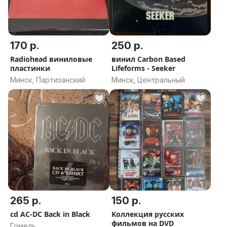
170 р.
250 р.
Radiohead виниловые
винил Carbon Based
пластинки
Lifeforms - Seeker
Минск, Партизанский
Минск, Центральный
265 р.
150 р.
cd AC-DC Back in Black
Коллекция русских
фильмов на DVD
Гомель