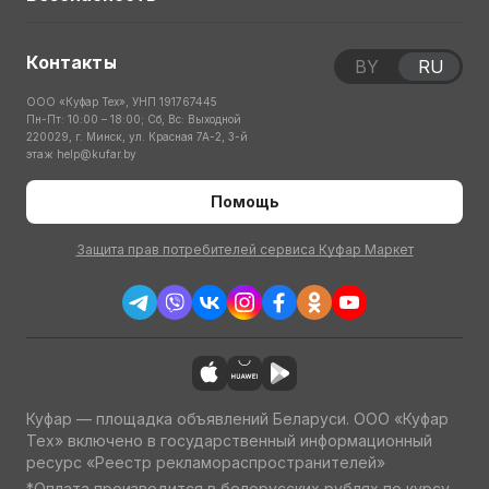
Контакты
BY
RU
ООО «Куфар Тех», УНП 191767445
Пн-Пт: 10:00 – 18:00; Сб, Вс: Выходной
220029, г. Минск, ул. Красная 7А-2, 3-й
этаж
help@kufar.by
Помощь
Защита прав потребителей сервиса Куфар Маркет
Куфар — площадка объявлений Беларуси. ООО «Куфар
Тех» включено в государственный информационный
ресурс «Реестр рекламораспространителей»
*Оплата производится в белорусских рублях по курсу