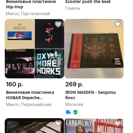
Виниловые пластинки
Scooter push the beat
Hip-Hop
Гомель
Минск, Партизанский
160 р.
269 р.
Виниловая пластинка
IRON MAIDEN - Senjutsu
НОВАЯ Depeche
бокс
Mode,Jean-Michel
Минск, Первомайский
Могилев