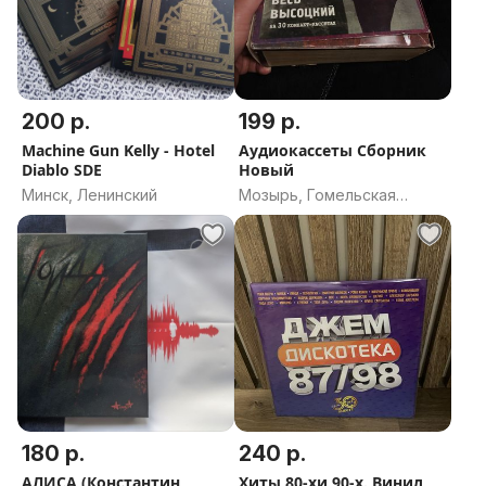
200 р.
199 р.
Machine Gun Kelly - Hotel
Аудиокассеты Сборник
Diablo SDE
Новый
Минск, Ленинский
Мозырь, Гомельская
область
180 р.
240 р.
АЛИСА (Константин
Хиты 80-хи 90-х. Винил