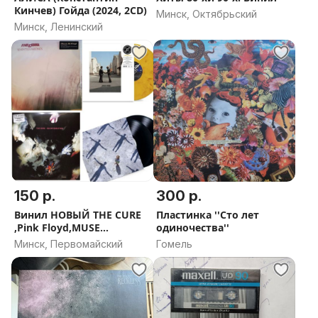
Кинчев) Гойда (2024, 2CD)
Минск, Октябрьский
Минск, Ленинский
150 р.
300 р.
Винил НОВЫЙ THE CURE
Пластинка ''Сто лет
,Pink Floyd,MUSE
одиночества''
СНИЖЕНА ЦЕНА
Минск, Первомайский
Гомель