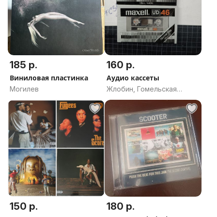
185 р.
160 р.
Виниловая пластинка
Аудио кассеты
Могилев
Жлобин, Гомельская
область
150 р.
180 р.