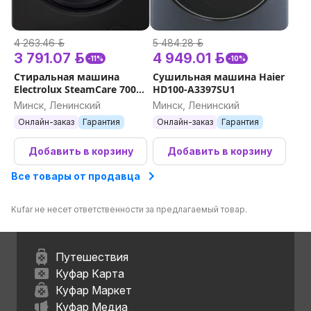
4 263.46 р.
5 484.28 р.
3 791.07 р.
4 949.01 р.
-11%
-10%
Стиральная машина
Сушильная машина Haier
Electrolux SteamCare 700
HD100-A3397SU1
EW7FG4492UDE
Минск, Ленинский
Минск, Ленинский
Онлайн-заказ
Гарантия
Онлайн-заказ
Гарантия
Добавить в корзину
Добавить в корзину
Все товары от продавца
Kufar не несет ответственности за предлагаемый товар.
Путешествия
Куфар Карта
Куфар Маркет
Куфар Медиа