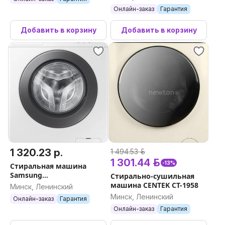
Онлайн-заказ
Гарантия
Добавить в корзину
Добавить в корзину
1 320.23 р.
1 494.53 р.
1 301.44 р.
-13%
Стиральная машина
Samsung
Стирально-сушильная
WW70AG4S21VELD
машина CENTEK CT-1958
Минск, Ленинский
Минск, Ленинский
Онлайн-заказ
Гарантия
Онлайн-заказ
Гарантия