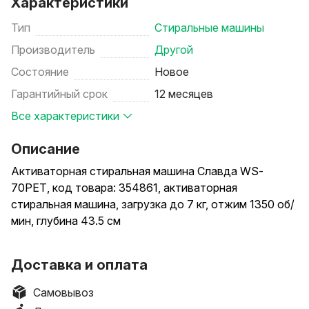
Характеристики
Тип
Стиральные машины
Производитель
Другой
Состояние
Новое
Гарантийный срок
12 месяцев
Все характеристики
Описание
Активаторная стиральная машина Славда WS-
70PET, код товара: 354861, активаторная
стиральная машина, загрузка до 7 кг, отжим 1350 об/
мин, глубина 43.5 см
Способы доставки: самовывоз, доставка курьером.
Доставка и оплата
Способы оплаты (при получении): наличными,
банковской картой.
Самовывоз