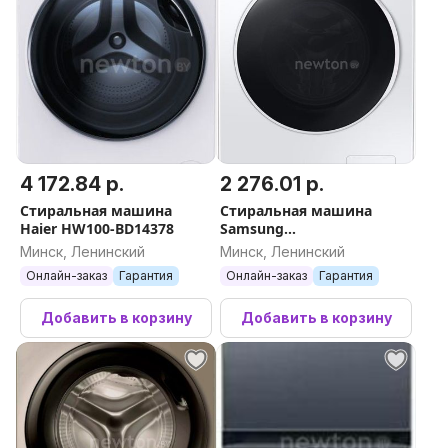
4 172.84 р.
2 276.01 р.
Стиральная машина
Стиральная машина
Haier HW100-BD14378
Samsung
WW80AG6L28WELP
Минск, Ленинский
Минск, Ленинский
Онлайн-заказ
Гарантия
Онлайн-заказ
Гарантия
Добавить в корзину
Добавить в корзину