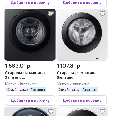
Добавить в корзину
Добавить в корзину
1 583.01 р.
1 107.81 р.
Стиральная машина
Стиральная машина
Samsung
Samsung
WW80AG6S28ABLP
WW60AG4S00CELD
Минск, Ленинский
Минск, Ленинский
Онлайн-заказ
Гарантия
Онлайн-заказ
Гарантия
Добавить в корзину
Добавить в корзину