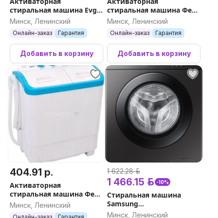
Активаторная
Активаторная
стиральная машина Evgo
стиральная машина Фея
WS-70PET
СМП-40НС
Минск, Ленинский
Минск, Ленинский
Онлайн-заказ
Гарантия
Онлайн-заказ
Гарантия
Добавить в корзину
Добавить в корзину
404.91 р.
1 622.28 р.
1 466.15 р.
-10%
Активаторная
стиральная машина Фея
Стиральная машина
СМП-40Н (белый/
Samsung
Минск, Ленинский
голубой)
WW70AG5S20CXLP
Минск, Ленинский
Онлайн-заказ
Гарантия