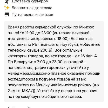
Доставка курьером
Условия самовывоза: стоимость – бесплатно.
Бесплатная доставка
Пункты выдачи заказов:
Пункт выдачи заказов
1. Минск, пр. Независимости, 185, оф. 36
2. Минский р-н, Новодворский с/, 40/2, бизнес-центр
«S-UNION»
Время работы курьерской службы: по Минску:
3. Минск, ул. Притыцкого, 23А, ТЦ «Орбита Молл», 2
пн.-сб.: с 11.00 до 23:00 (интервал вечерней
этаж
доставки в воскресенье с 18:00); Бесплатная
4. Минск, ул. Денисовская, 37, в торце здания
доставка по РБ (планшеты, ноутбуки, мобильные
5. Минск, ул. Куйбышева, 44, помещение 2-Н
телефоны свыше 200 руб.). Все остальные
* есть ограничения по категории доставляемых
категории товаров, во все города – от 16 бел. руб.
товаров в пункты выдачи, подробнее уточняйте у
По Беларуси: с 7:00 до 23:00, выходной -
менеджера при оформлении заказа.
понедельник, график городов - уточняйте у
менеджера.Возможно платное оказание помощи
экспедитором в подъеме товара на этаж
Условия доставки курьером по Минску и Минскому
покупателя по Минску или Минскому району (до
району (до 2 км от МКАД за исключением п. Сокол и
2 км от МКАД). Уточняйте у оператора условия
Аэропорт-Минск ):
по подъему крупногабаритного товара.
Доставка товаров стоимостью свыше 200 руб. –