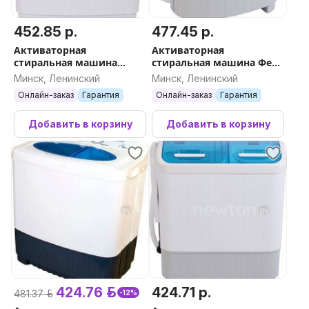
452.85 р.
477.45 р.
Активаторная
Активаторная
стиральная машина
стиральная машина Фея
Мечта WMS T613UPTA01
СМП-60НС
Минск, Ленинский
Минск, Ленинский
Онлайн-заказ
Гарантия
Онлайн-заказ
Гарантия
Добавить в корзину
Добавить в корзину
424.76 р.
424.71 р.
481.37 р.
-12%