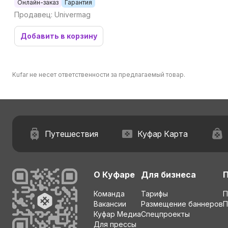
Онлайн-заказ
Гарантия
туристический,
Продавец: Univermag
детский, подзорная
зрительная труба
Bushne
Добавить в корзину
Kufar не несет ответственности за предлагаемый товар.
Путешествия
Куфар Карта
О Куфаре
Для бизнеса
Команда
Тарифы
П
Вакансии
Размещение баннеров
П
Куфар Медиа
Спецпроекты
Для прессы