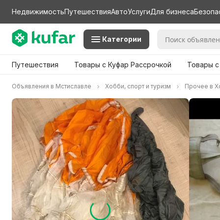
Недвижимость
Путешествия
Авто
Услуги
Для бизнеса
Безопа
Категории
Путешествия
Товары с Куфар Рассрочкой
Товары с
Объявления в Мстиславле
Хобби, спорт и туризм
Прочее в Хо