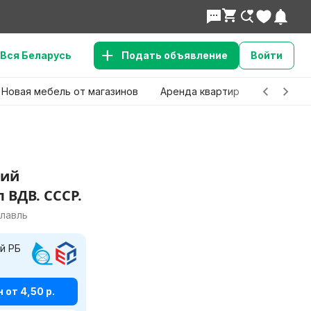
Вся Беларусь
Подать объявление
Войти
Новая мебель от магазинов
Аренда квартир
Детские 
щий
 ВДВ. СССР.
славль
й РБ
от 4,50 р.