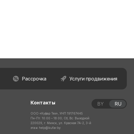
Рассрочка
Услуги продвижения
Контакты
BY
RU
ООО «Куфар Тех», УНП 191767445
Пн-Пт: 10:00 – 18:00; Сб, Вс: Выходной
220029, г. Минск, ул. Красная 7А-2, 3-й
этаж
help@kufar.by