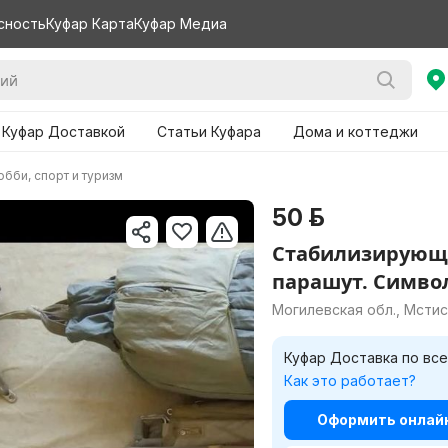
сность
Куфар Карта
Куфар Медиа
 Куфар Доставкой
Статьи Куфара
Дома и коттеджи
бби, спорт и туризм
50 р.
Стабилизирую
парашут. Символ
Могилевская обл., Мсти
Куфар Доставка по все
Как это работает?
Оформить онлайн 