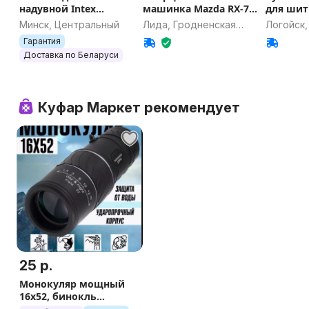
надувной Intex
машинка Mazda RX-7
для шит
Кристалл, 168 х 38 см,
модель 1:24
Минск, Центральный
Лида, Гродненская
Логойск,
от 2 лет Арт. IN-58446
область
область
Гарантия
Доставка по Беларуси
Куфар Маркет рекомендует
25 р.
Монокуляр мощный
16х52, бинокль
охотничий,