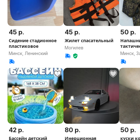
45 р.
45 р.
50 р.
Сидение стадионное
Жилет спасательный
Напашн
пластиковое
тактиче
Могилев
трехлеп
Минск, Ленинский
Минск, 
(чехол)
42 р.
80 р.
50 р.
Бассейн детский
Инерционная
куски к