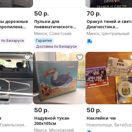
50 р.
70 р.
ны дорожные
Пульки для
Оракул теней и свет
пропилена
пневматического
Диагностика
рочные)MY
оружия кал.4,5mm Mr
негатива.
Минск, Советский
Минск, Центральный
Shoty Flat .177 0,58 g x
 по Беларуси
Гарантия
450шт
Доставка по Беларуси
50 р.
50 р.
а
Надувной тукан
Наклейки чм
200х105см
 Гомельская
Новополоцк, Витебск
Минск, Московский
область