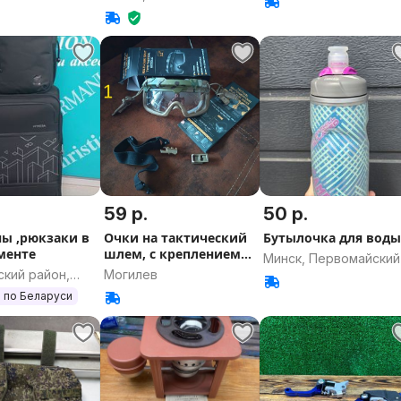
59 р.
50 р.
ы ,рюкзаки в
Очки на тактический
Бутылочка для вод
менте
шлем, с креплением
Минск, Первомайский
для шлема и
кий район,
Могилев
ская область
 по Беларуси