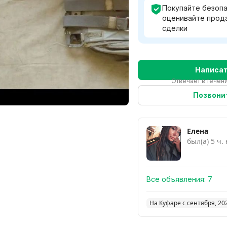
Покупайте безопа
оценивайте прод
сделки
Написа
Отвечает в течени
Позвони
Елена
был(а) 5 ч.
Все объявления:
7
На Куфаре с сентября, 20