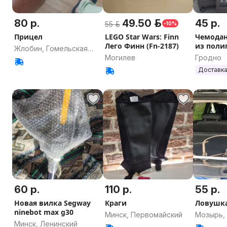
80 р.
49.50 р.
45 р.
55 р.
-10%
Прицел
LEGO Star Wars: Finn
Чемода
Лего Финн (Fn-2187)
из поли
Жлобин, Гомельская
(удароп
Могилев
Гродно
область
BAG
Доставка
60 р.
110 р.
55 р.
Новая вилка Segway
Краги
Ловушк
ninebot max g30
Минск, Первомайский
Мозырь,
Минск, Ленинский
область