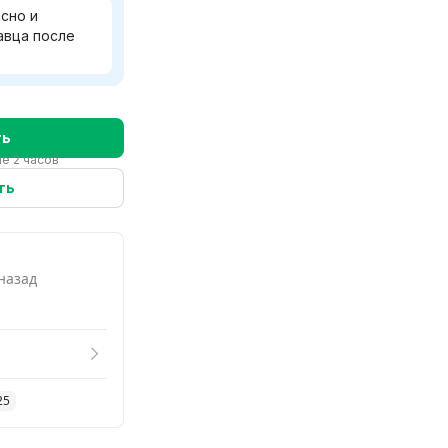
сно и
авца после
ть
е 2 часов
ть
 назад
25