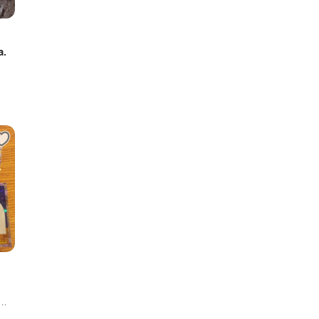
а.
ая