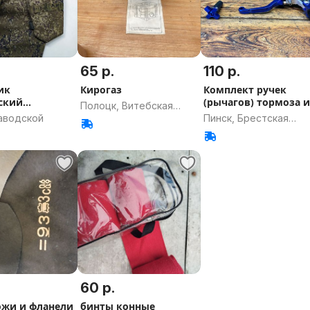
65 р.
110 р.
ик
Кирогаз
Комплект ручек
ский
(рычагов) тормоза 
Полоцк, Витебская
естковый
сцесцепления
Заводской
Пинск, Брестская
область
область
60 р.
ожи и фланели
бинты конные