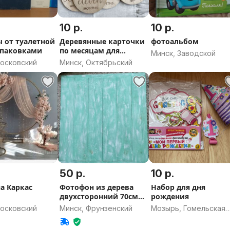
10 р.
10 р.
 от туалетной
Деревянные карточки
фотоальбом
упаковками
по месяцам для
Минск, Заводской
фотосессии
Московский
Минск, Октябрьский
50 р.
10 р.
а Каркас
Фотофон из дерева
Набор для дня
й
двухсторонний 70см
рождения
на 70см
Московский
Минск, Фрунзенский
Мозырь, Гомельская
область