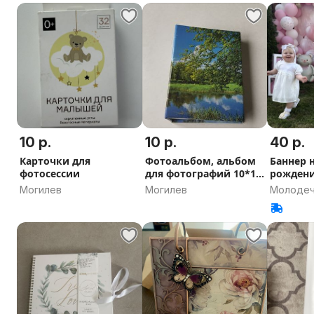
10 р.
10 р.
40 р.
Карточки для
Фотоальбом, альбом
Баннер 
фотосессии
для фотографий 10*15
рожден
см
Могилев
Могилев
Молодеч
область