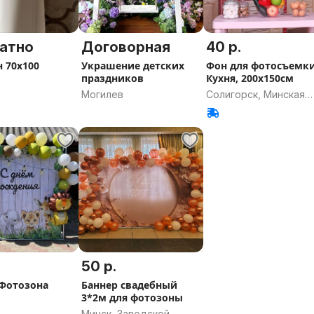
атно
Договорная
40 р.
 70х100
Украшение детских
Фон для фотосъемк
праздников
Кухня, 200х150см
Могилев
Солигорск, Минская
область
50 р.
 Фотозона
Баннер свадебный
3*2м для фотозоны
Минск, Заводской