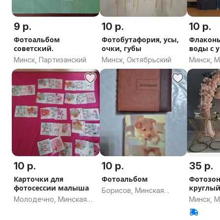
9 р.
10 р.
10 р.
Фотоальбом
Фотобутафория, усы,
Флаконы
советский.
очки, губы
воды с 
Минск, Партизанский
Минск, Октябрьский
Минск, 
10 р.
10 р.
35 р.
Карточки для
Фотоальбом
Фотозон
фотосессии малыша
круглы
Борисов, Минская
Молодечно, Минская
Минск, 
область
область