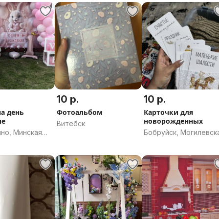
10 р.
10 р.
на день
Фотоальбом
Карточки для
ие
новорожденных
Витебск
но, Минская
Бобруйск, Могилевск
область