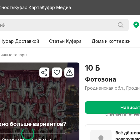
сность
Куфар Карта
Куфар Медиа
 Куфар Доставкой
Статьи Куфара
Дома и коттеджи
ничные товары
10 р.
Фотозона
Гродненская обл., Грод
Написа
Отвечает в течен
но больше вариантов?
Всё дёшев
разгружаю