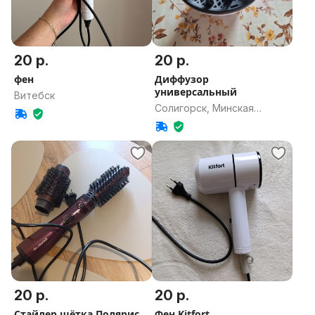
20 р.
20 р.
фен
Диффузор
универсальный
Витебск
Солигорск, Минская
область
20 р.
20 р.
Стайлер щётка Полярис
Фен Kitfort