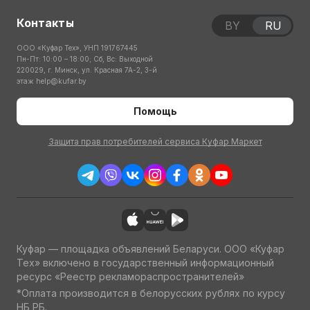
Контакты
BY
RU
ООО «Куфар Тех», УНП 191767445
Пн-Пт: 10:00 – 18:00; Сб, Вс: Выходной
220029, г. Минск, ул. Красная 7А-2, 3-й
этаж
help@kufar.by
Помощь
Защита прав потребителей сервиса Куфар Маркет
Куфар — площадка объявлений Беларуси. ООО «Куфар
Тех» включено в государственный информационный
ресурс «Реестр рекламораспространителей»
*Оплата производится в белорусских рублях по курсу
НБ РБ.