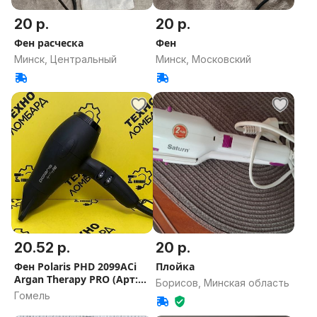
20 р.
20 р.
Фен расческа
Фен
Минск, Центральный
Минск, Московский
20.52 р.
20 р.
Фен Polaris PHD 2099ACi
Плойка
Argan Therapy PRO (Арт:
Борисов, Минская область
206/261031)
Гомель