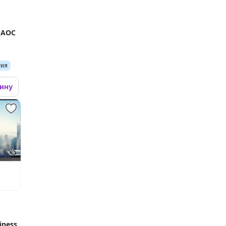
 AOC
тия
зину
iness