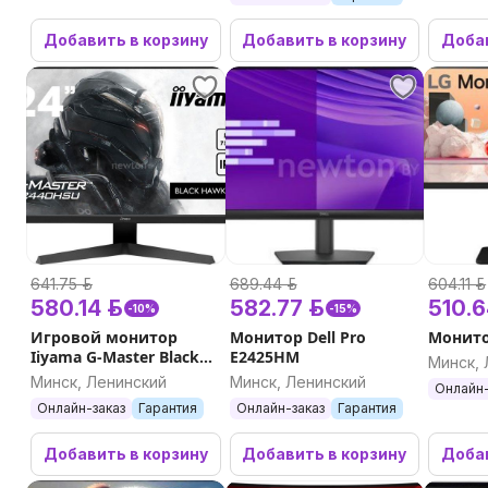
Добавить в корзину
Добавить в корзину
Добав
641.75 р.
689.44 р.
604.11 р.
580.14 р.
582.77 р.
510.6
-10%
-15%
Игровой монитор
Монитор Dell Pro
Монито
Iiyama G-Master Black
E2425HM
Минск, 
Hawk G2440HSU-B1
Минск, Ленинский
Минск, Ленинский
Онлайн-
Онлайн-заказ
Гарантия
Онлайн-заказ
Гарантия
Добавить в корзину
Добавить в корзину
Добав