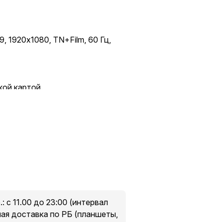
, 1920x1080, TN+Film, 60 Гц,
кой картой.
 «S-UNION»
этаж
ов в пункты выдачи, подробнее
: с 11.00 до 23:00 (интервал
ная доставка по РБ (планшеты,