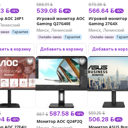
я автомобиля, для красоты и
.
586.01 р.
670.36 р.
ия и помощь в подборе техники.
3 р.
539.08 р.
566.64 р.
-15%
-8%
-15%
ервисная поддержка.
р AOC 24P1
Игровой монитор AOC
Игровой монитор
Gaming Q27G40E
Gaming 27G4X
Ленинский
Минск, Ленинский
Минск, Ленинский
заказ
Гарантия
Онлайн-заказ
Гарантия
Онлайн-заказ
Гаран
ить в корзину
Добавить в корзину
Добавить в кор
587.58 р.
.
559.25 р.
687 р.
-14%
4 р.
506.28 р.
-15%
-9%
Монитор AOC Q24P2Q
р AOC 27E4U
Монитор ASUS Bus
Минск, Ленинский