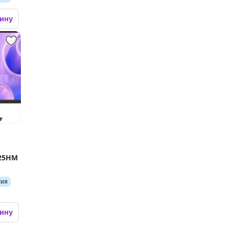
зину
725HM
тия
зину