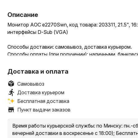
Описание
Монитор AOC e2270Swn, код товара: 203311, 21.5", 16:9
интерфейсы D-Sub (VGA)
Способы доставки: самовывоз, доставка курьером.
Способы оплаты (при получении): наличными, банковс
Условия самовывоза: стоимость – бесплатно.
Доставка и оплата
Пункты выдачи заказов:
1. Минск, пр. Независимости, 185, оф. 36
Самовывоз
2. Минский р-н, Новодворский с/, 40/2, бизнес-центр
Доставка курьером
3. Минск, ул. Притыцкого, 23А, ТЦ «Орбита Молл», 2 
Бесплатная доставка
4. Минск, ул. Денисовская, 37, в торце здания
Пункт выдачи заказов
5. Минск, ул. Куйбышева, 44, помещение 2-Н
* есть ограничения по категории доставляемых товар
Время работы курьерской службы: по Минску: пн.-сб.
уточняйте у менеджера при оформлении заказа.
вечерней доставки в воскресенье с 18:00); Бесплат