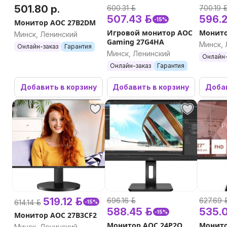
товаров для детей, для дома, для ванной комнаты, дл
501.80 р.
600.31 р.
700.19 р
спорта, для дачи и сада и многое другое. Консультац
507.43 р.
596.2
-15%
Монитор AOC 27B2DM
Доступные цены. Реальный склад. 10 лет на рынке. С
Игровой монитор AOC
Монито
Минск, Ленинский
Обращайтесь!
Gaming 27G4HA
Минск, 
Онлайн-заказ
Гарантия
Минск, Ленинский
Онлайн-
Онлайн-заказ
Гарантия
Добавить в корзину
Добавить в корзину
Добав
519.12 р.
696.16 р.
627.69 р
614.14 р.
-15%
588.45 р.
535.0
-15%
Монитор AOC 27B3CF2
Монитор AOC 24P2Q
Монито
Минск, Ленинский