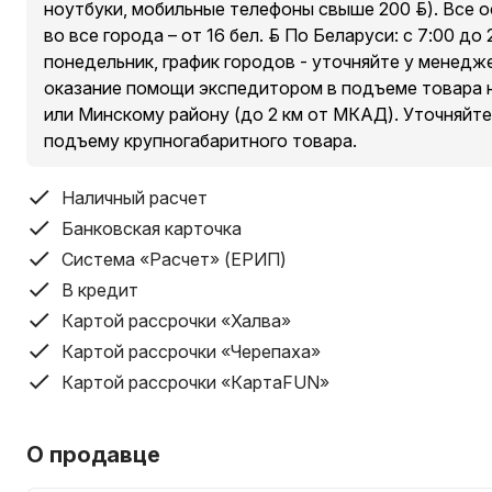
ноутбуки, мобильные телефоны свыше 200 руб.). Все 
во все города – от 16 бел. руб. По Беларуси: с 7:00 до
Условия доставки курьером по Минску и Минскому ра
понедельник, график городов - уточняйте у менед
исключением п. Сокол и Аэропорт-Минск ):
оказание помощи экспедитором в подъеме товара 
Доставка товаров стоимостью свыше 200 руб. – беспла
или Минскому району (до 2 км от МКАД). Уточняйте
Доставка товаров стоимостью до 200 руб. – от 10 рубле
подъему крупногабаритного товара.
Доставка товара производится бесплатно до подъезд
покупателя.
Наличный расчет
Условия доставки курьером по Беларуси (кроме Минск
Банковская карточка
Бесплатная доставка (планшеты, ноутбуки, мобильные 
Система «Расчет» (ЕРИП)
остальные категории товаров, во все города – от 16 бел
В кредит
стоимость доставки необходимо индивидуально уточ
Картой рассрочки «Халва»
Картой рассрочки «Черепаха»
Доставка товара по регионам производится до подъе
Картой рассрочки «КартаFUN»
доме.
Срок доставки по Беларуси составляет от 1-ого дня д
заказа; в некоторых случаях срок доставки может бы
О продавце
покупателем.