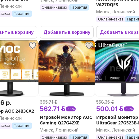
VA27DQFS
Ленинский
Онлайн-заказ
Гарантия
Минск, Ленинский
заказ
Гарантия
Онлайн-заказ
Гаран
ить в корзину
Добавить в корзину
Добавить в кор
6 р.
665.71 р.
558.35 р.
562.71 р.
500.01 р.
-15%
-10%
р AOC 24B3CA2
Игровой монитор AOC
Игровой монитор
Ленинский
Gaming Q27G42XE
UltraGear 27G523B-
заказ
Гарантия
Минск, Ленинский
Минск, Ленинский
Онлайн-заказ
Гарантия
Онлайн-заказ
Гаран