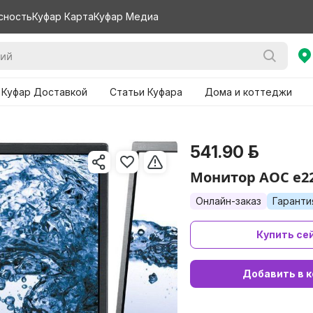
сность
Куфар Карта
Куфар Медиа
 Куфар Доставкой
Статьи Куфара
Дома и коттеджи
541.90 р.
Монитор AOC e2
Онлайн-заказ
Гаранти
Купить се
Добавить в к