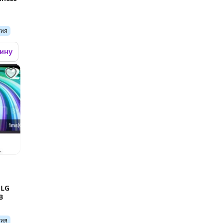
тия
зину
 LG
B
тия