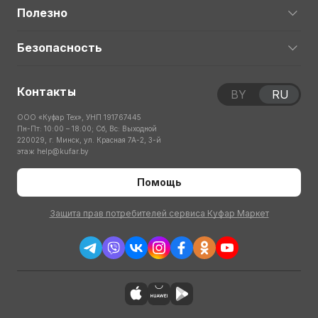
Полезно
Безопасность
Контакты
BY
RU
ООО «Куфар Тех», УНП 191767445
Пн-Пт: 10:00 – 18:00; Сб, Вс: Выходной
220029, г. Минск, ул. Красная 7А-2, 3-й
этаж
help@kufar.by
Помощь
Защита прав потребителей сервиса Куфар Маркет