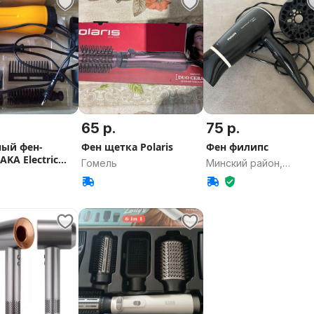
65 р.
75 р.
ый фен-
Фен щетка Polaris
Фен филипс
AKA Electric
Гомель
Минский район,
(ГДР)
Минская область