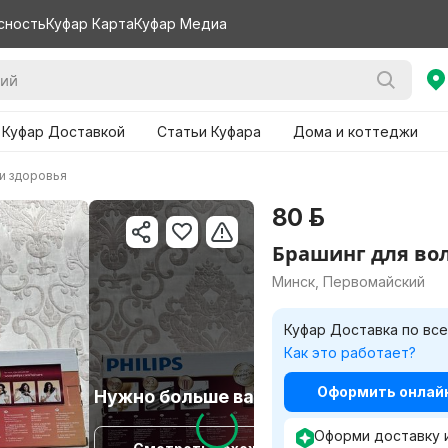
сность
Куфар Карта
Куфар Медиа
 Куфар Доставкой
Статьи Куфара
Дома и коттеджи
 и здоровья
80 р.
Брашинг для во
Минск, Первомайский
Куфар Доставка по все
Как это работает?
Оформить онлайн 
Нужно больше вариантов?
Оформи доставку 