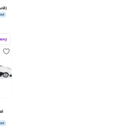
ный)
тия
зину
al
тия