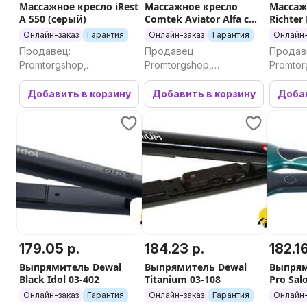
Массажное кресло iRest
Массажное кресло
Массаж
А 550 (серый)
Comtek Aviator Alfa с
Richter
двойным роликовым
(black)
Онлайн-заказ
Гарантия
Онлайн-заказ
Гарантия
Онлайн-
массажным
Продавец:
Продавец:
Продав
механизмом
Promtorgshop,
Promtorgshop,
Promtor
Промторгшоп
Промторгшоп
Промто
Добавить в корзину
Добавить в корзину
Добав
179.05 р.
184.23 р.
182.16
Выпрямитель Dewal
Выпрямитель Dewal
Выпрям
Black Idol 03-402
Titanium 03-108
Pro Sal
Онлайн-заказ
Гарантия
Онлайн-заказ
Гарантия
Онлайн-