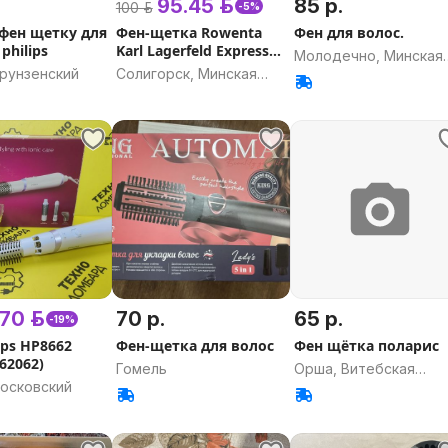
95.45 р.
85 р.
100 р.
-5%
фен щетку для
Фен-щетка Rowenta
Фен для волос.
philips
Karl Lagerfeld Express
Молодечно, Минская
Style CF634LF0
Фрунзенский
Солигорск, Минская
область
область
70 р.
70 р.
65 р.
-19%
ips HP8662
Фен-щетка для волос
Фен щётка поларис
262062)
Гомель
Орша, Витебская
Московский
область