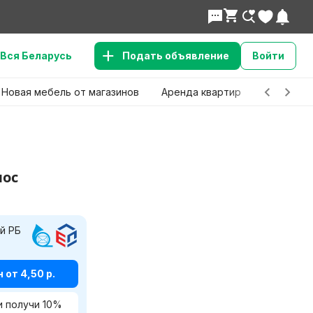
Вся Беларусь
Подать объявление
Войти
Новая мебель от магазинов
Аренда квартир
Детские 
лос
й РБ
от 4,50 р.
и получи
10
%