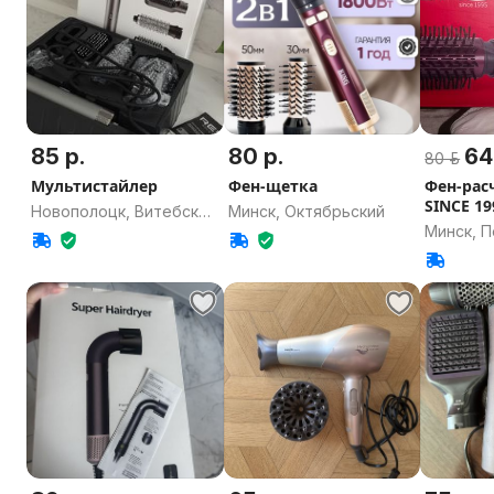
85 р.
80 р.
64
80 р.
Мультистайлер
Фен-щетка
Фен-рас
SINCE 19
Новополоцк, Витебская
Минск, Октябрьский
Минск, 
область