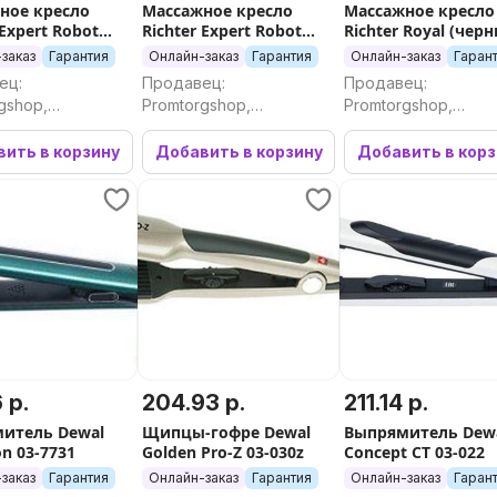
ное кресло
Массажное кресло
Массажное кресло
 Expert Robot
Richter Expert Robot
Richter Royal (чер
(white)
заказ
Гарантия
Онлайн-заказ
Гарантия
Онлайн-заказ
Гаран
ец:
Продавец:
Продавец:
gshop,
Promtorgshop,
Promtorgshop,
ргшоп
Промторгшоп
Промторгшоп
ить в корзину
Добавить в корзину
Добавить в кор
 р.
204.93 р.
211.14 р.
итель Dewal
Щипцы-гофре Dewal
Выпрямитель Dew
on 03-7731
Golden Pro-Z 03-030z
Concept СT 03-022
заказ
Гарантия
Онлайн-заказ
Гарантия
Онлайн-заказ
Гаран