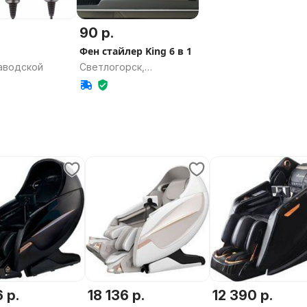
90 р.
Фен стайлер King 6 в 1
Заводской
Светлогорск,
Гомельская область
6 р.
18 136 р.
12 390 р.