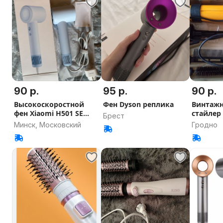
90 р.
95 р.
90 р.
Высокоскоростной
Фен Dyson реплика
Винтажн
фен Xiaomi H501 SE
стайлер 
Брест
голубой
HFG 600 
Минск, Московский
Гродно