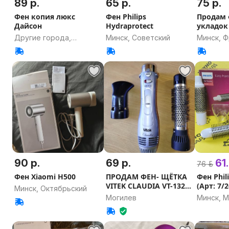
89 р.
65 р.
75 р.
Фен копия люкс
Фен Philips
Продам 
Дайсон
Hydraprotect
укладок 
Другие города,
Минск, Советский
Минск, 
Гомельская область
90 р.
69 р.
61.
76 р.
Фен Xiaomi H500
ПРОДАМ ФЕН- ЩЁТКА
Фен Phil
VITEK CLAUDIA VT-1324
(Арт: 7/
Минск, Октябрьский
1200 ВАТТ
Могилев
Минск, 