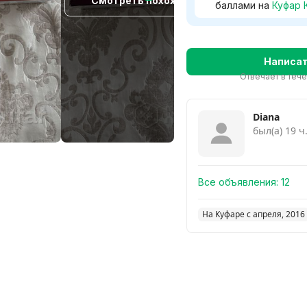
Смотреть похожие
баллами на
Куфар 
Написа
Отвечает в теч
Diana
был(а) 19 ч
Все объявления:
12
На Куфаре с апреля, 2016