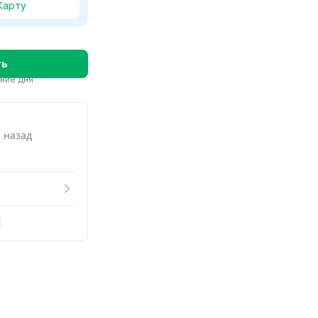
Карту
ть
ение дня
. назад