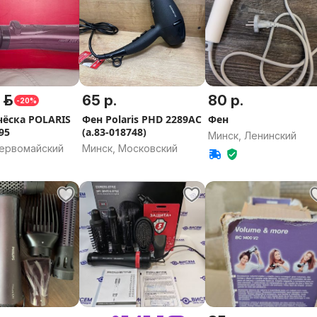
 р.
65 р.
80 р.
-20%
чёска POLARIS
Фен Polaris PHD 2289AC
Фен
95
(а.83-018748)
Минск, Ленинский
Первомайский
Минск, Московский