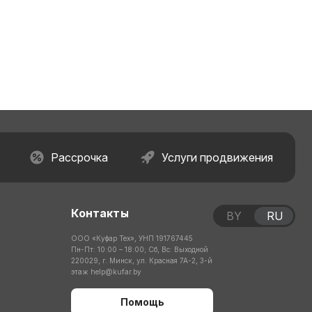
Рассрочка
Услуги продвижения
Контакты
BY
RU
ООО «Куфар Тех», УНП 191767445
Пн-Пт: 10:00 – 18:00; Сб, Вс: Выходной
220029, г. Минск, ул. Красная 7А-2, 3-й
этаж
help@kufar.by
Помощь