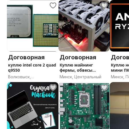
область
область
Договорная
Договорная
Дого
куплю intel core 2 quad
Куплю майнинг
Куплю н
q9550
фермы, обвесы
мини ПК
майнинг ферм
ai
Волковыск,
Минск, Центральный
Минск, 
Гродненская область