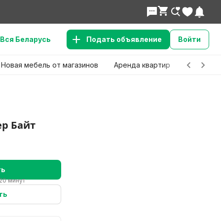
Вся Беларусь
Подать объявление
Войти
Новая мебель от магазинов
Аренда квартир
Детские 
р Байт
ть
20 минут
ть