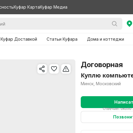
сность
Куфар Карта
Куфар Медиа
 Куфар Доставкой
Статьи Куфара
Дома и коттеджи
Договорная
Куплю компьюте
Минск, Московский
Написа
Отвечает около 
Позвони