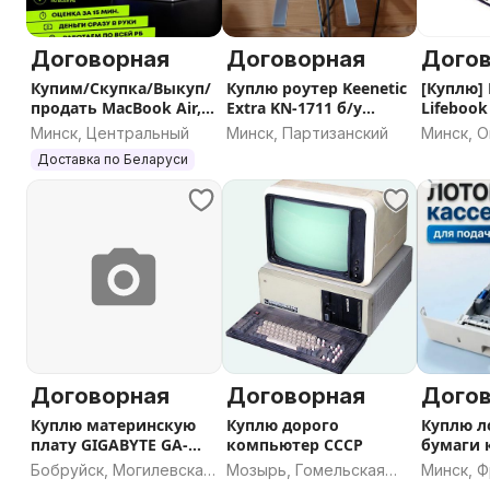
Договорная
Договорная
Дого
Купим/Скупка/Выкуп/
Куплю роутер Keenetic
[Куплю] 
продать MacBook Air,
Extra KN-1711 б/у
Lifebook
Pro
рабочий
Минск, Центральный
Минск, Партизанский
Минск, 
Доставка по Беларуси
Договорная
Договорная
Дого
Куплю материнскую
Куплю дорого
Куплю л
плату GIGABYTE GA-
компьютер СССР
бумаги 
H61M-S1
Canon
Бобруйск, Могилевская
Мозырь, Гомельская
Минск, 