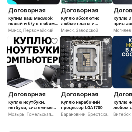
Договорная
Договорная
Дого
Купим ваш MacBook
Куплю абсолютно
Куплю и
новый и б/у в любом
любые платы и
пристав
состоянии
плашки оперативки
Sony си
Минск, Первомайский
Минск, Заводской
Могилев
Договорная
Договорная
Дого
Куплю ноутбуки,
Куплю нерабочий
Куплю н
нетбуки, системные
процессор LGA1700
любом с
блоки до 100р
можно 
Мозырь, Гомельская
Барановичи, Брестская
Витебск
область
область