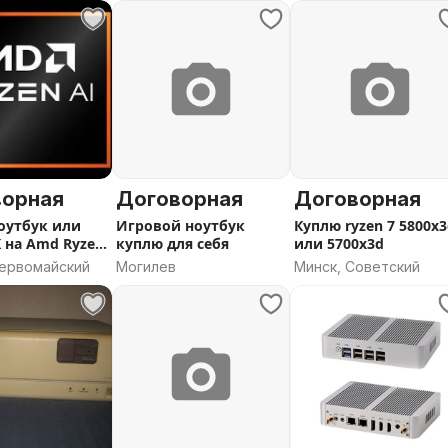
область
область
ворная
Договорная
Договорная
оутбук или
Игровой ноутбук
Куплю ryzen 7 5800x
 на Amd Ryzen
куплю для себя
или 5700x3d
Первомайский
Могилев
Минск, Советский