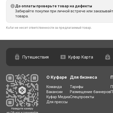
До оплаты проверьте товар на дефекты
Забирайте покупки при личной встрече или заказывай
товара.
Kufar не несет ответственности за предлагаемый товар.
Путешествия
Куфар Карта
О Куфаре
Для бизнеса
Команда
Тарифы
П
Вакансии
Размещение баннеров
П
Куфар Медиа
Спецпроекты
Для прессы
Наведите камеру
на QR-код и скачивайте