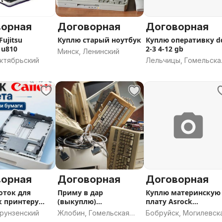
ворная
Договорная
Договорная
Fujitsu
Куплю старый ноутбук
Куплю оперативку d
 u810
2-3 4-12 gb
Минск, Ленинский
Октябрьский
Лельчицы, Гомельска
область
ворная
Договорная
Договорная
оток для
Приму в дар
Куплю материнскую
к принтеру
(выкуплю)
плату Asrock
неисправные или
Conroe865PE
Фрунзенский
Жлобин, Гомельская
Бобруйск, Могилевск
старые компы