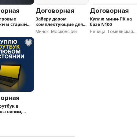
ворная
Договорная
Договорная
гровые
Заберу даром
Куплю мини-ПК на
ки и старый
комплектующие для
базе N100
стемный бл
ПК
Минск, Московский
Речица, Гомельская
область
ворная
оутбук в
остоянии,
неисправный