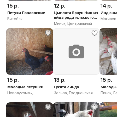
15 р.
12 р.
14 р.
Петухи Павловские
Цыплята Браун Ник из
Индюша
яйца родительского
Витебск
Могилев
стада.
Минск, Центральный
15 р.
13 р.
15 р.
Молодые петушки
Гусята линда
Молоды
Новолукомль,
Зельва, Гродненская
Пинск, Б
Витебская область
область
область