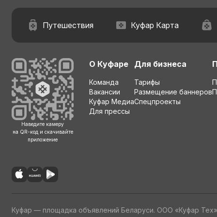
Путешествия
Куфар Карта
О Куфаре
Для бизнеса
Команда
Тарифы
П
Вакансии
Размещение баннеров
П
Куфар Медиа
Спецпроекты
Для прессы
Наведите камеру
на QR-код и скачивайте
приложение
Куфар — площадка объявлений Беларуси. ООО «Куфар Тех