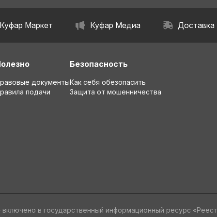
Куфар Маркет
Куфар Медиа
Доставка
Полезно
Безопасность
равовые документы
Как себя обезопасить
равила подачи
Защита от мошенничества
» включено в государственный информационный ресурс «Реес