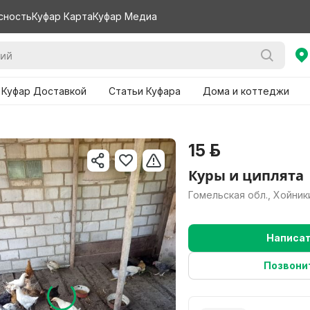
сность
Куфар Карта
Куфар Медиа
 Куфар Доставкой
Статьи Куфара
Дома и коттеджи
15 р.
Куры и циплята
Гомельская обл., Хойник
Написа
Позвони