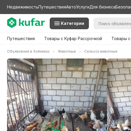
Недвижимость
Путешествия
Авто
Услуги
Для бизнеса
Безопа
Категории
Путешествия
Товары с Куфар Рассрочкой
Товары с
Объявления в Хойниках
Животные
Сельхоз животные