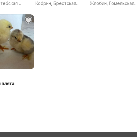
итебская
Кобрин, Брестская
Жлобин, Гомельская
область
область
ыплята