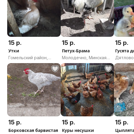
15 р.
15 р.
15 р.
Утки
Петух-Брама
Гусята 
Гомельский район,
Молодечно, Минская
Дятлово
Гомельская область
область
область
15 р.
15 р.
15 р.
Борковская барвистая
Куры несушки
Цыплят