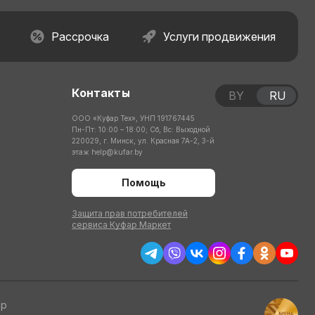
Рассрочка
Услуги продвижения
Контакты
BY
RU
ООО «Куфар Тех», УНП 191767445
Пн-Пт: 10:00 – 18:00; Сб, Вс: Выходной
220029, г. Минск, ул. Красная 7А-2, 3-й
этаж
help@kufar.by
Помощь
Защита прав потребителей
сервиса Куфар Маркет
тр