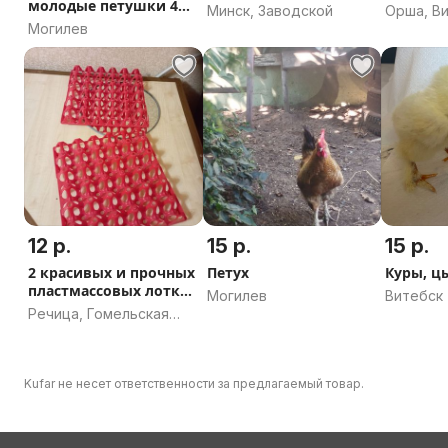
молодые петушки 4
Минск, Заводской
Орша, В
мес.
Могилев
область
12 р.
15 р.
15 р.
2 красивых и прочных
Петух
Куры, ц
пластмассовых лотка
Могилев
Витебск
д
Речица, Гомельская
область
Kufar не несет ответственности за предлагаемый товар.