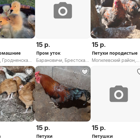
15 р.
15 р.
домашние
Пром уток
Петухи породистые
, Гродненская
Барановичи, Брестская
Могилевский район,
область
Могилевская область
15 р.
15 р.
а
Петухи
Петушки