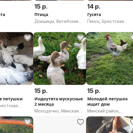
15 р.
14 р.
та
Птица
Гусята
Докшицы, Витебская
Пинск, Брестская
область
область
15 р.
15 р.
е петушки
Индоутята мускусные
Молодой петушок
2 месяца
ищит дом
рестская
Молодечно, Минская
Минский район,
область
Минская область