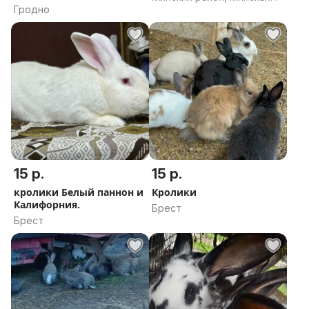
руб.
Гродно
область
15 р.
15 р.
кролики Белый паннон и
Кролики
Калифорния.
Брест
Брест