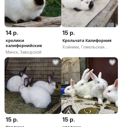
14 р.
15 р.
кролики
Крольчата Калифорния
калифорнийские
Хойники, Гомельская
Минск, Заводской
область
15 р.
15 р.