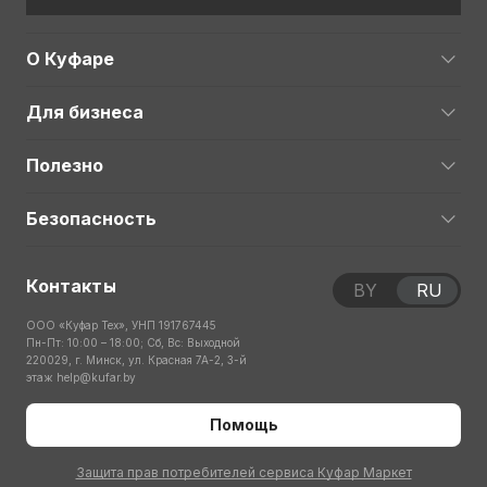
О Куфаре
Для бизнеса
Полезно
Безопасность
Контакты
BY
RU
ООО «Куфар Тех», УНП 191767445
Пн-Пт: 10:00 – 18:00; Сб, Вс: Выходной
220029, г. Минск, ул. Красная 7А-2, 3-й
этаж
help@kufar.by
Помощь
Защита прав потребителей сервиса Куфар Маркет