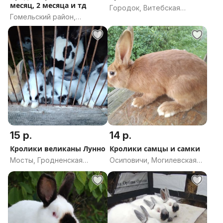
месяц, 2 месяца и тд
Городок, Витебская
Гомельский район,
область
Гомельская область
15 р.
14 р.
Кролики великаны Лунно
Кролики самцы и самки
Мосты, Гродненская
Осиповичи, Могилевская
область
область