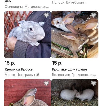
нзб .
Полоцк, Витебская
Осиповичи, Могилевская
область
область
15 р.
15 р.
Кролики Кроссы
Кролики домашние
Минск, Центральный
Волковыск, Гродненская
область