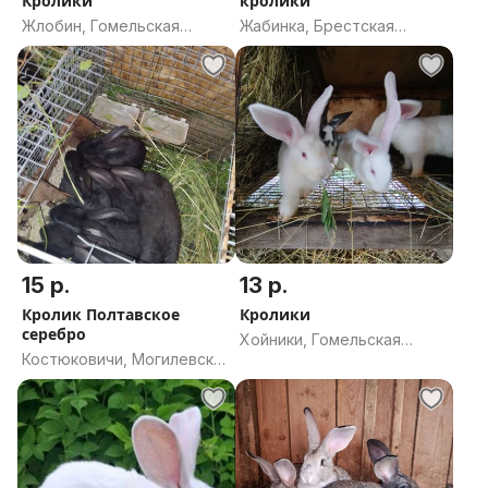
Кролики
кролики
Жлобин, Гомельская
Жабинка, Брестская
область
область
15 р.
13 р.
Кролик Полтавское
Кролики
серебро
Хойники, Гомельская
Костюковичи, Могилевская
область
область