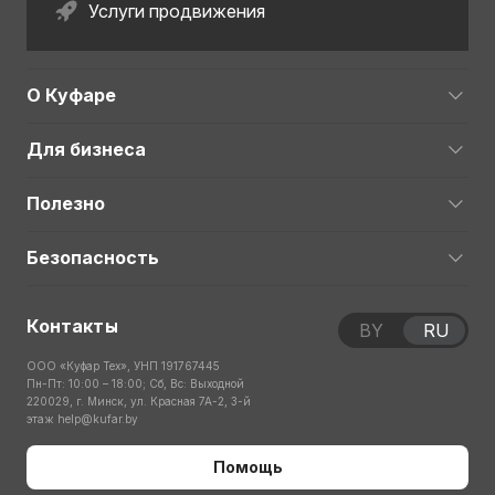
Услуги продвижения
О Куфаре
Для бизнеса
Полезно
Безопасность
Контакты
BY
RU
ООО «Куфар Тех», УНП 191767445
Пн-Пт: 10:00 – 18:00; Сб, Вс: Выходной
220029, г. Минск, ул. Красная 7А-2, 3-й
этаж
help@kufar.by
Помощь