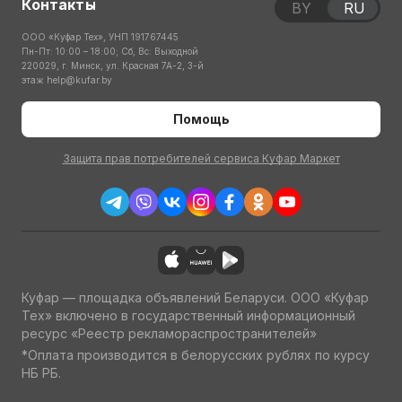
Контакты
BY
RU
ООО «Куфар Тех», УНП 191767445
Пн-Пт: 10:00 – 18:00; Сб, Вс: Выходной
220029, г. Минск, ул. Красная 7А-2, 3-й
этаж
help@kufar.by
Помощь
Защита прав потребителей сервиса Куфар Маркет
Куфар — площадка объявлений Беларуси. ООО «Куфар
Тех» включено в государственный информационный
ресурс «Реестр рекламораспространителей»
*Оплата производится в белорусских рублях по курсу
НБ РБ.