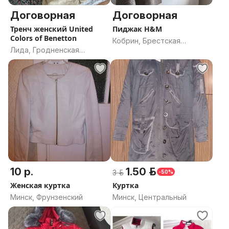
Договорная
Договорная
Тренч женский United
Пиджак H&M
Colors of Benetton
Кобрин, Брестская
Лида, Гродненская
область
область
10 р.
1.50 р.
3 р.
-50%
Женская куртка
Куртка
Минск, Фрунзенский
Минск, Центральный