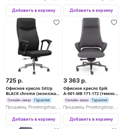
ромторгшоп
ромторгшоп
Добавить в корзину
Добавить в корзину
725 р.
3 363 р.
Офисное кресло SitUp
Офисное кресло Epik
BLACK chrome (экокожа
А-001-MB 171-172 (темно-
BLACK)
серый/ коричневый)
Онлайн-заказ
Гарантия
Онлайн-заказ
Гарантия
Продавец: Promtorgshop, П
Продавец: Promtorgshop, П
ромторгшоп
ромторгшоп
Добавить в корзину
Добавить в корзину