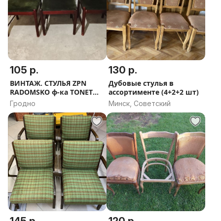
105 р.
130 р.
ВИНТАЖ. СТУЛЬЯ ZPN
Дубовые стулья в
RADOMSKO ф-ка TONET
ассортименте (4+2+2 шт)
массив БУКА
Гродно
Минск, Советский