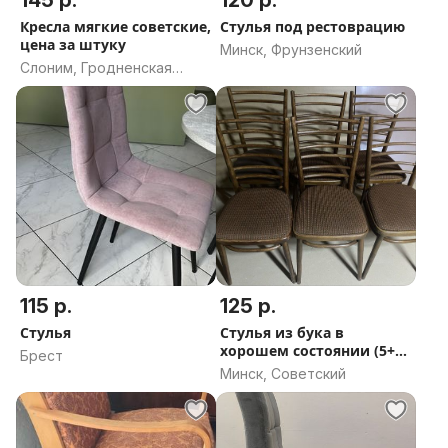
145 р.
120 р.
Кресла мягкие советские,
Стулья под рестоврацию
цена за штуку
Минск, Фрунзенский
Слоним, Гродненская
область
115 р.
125 р.
Стулья
Стулья из бука в
хорошем состоянии (5+1
Брест
шт)
Минск, Советский