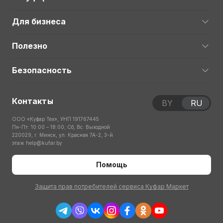
Для бизнеса
Полезно
Безопасность
Контакты
BY
RU
ООО «Куфар Тех», УНП 191767445
Пн-Пт: 10:00 – 18:00; Сб, Вс: Выходной
220029, г. Минск, ул. Красная 7А-2, 3-й
этаж
help@kufar.by
Помощь
Защита прав потребителей сервиса Куфар Маркет