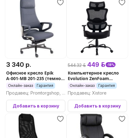
3 340 р.
449 р.
544.32 р.
-18%
Офисное кресло Epik
Компьютерное кресло
А-001-MB 201-235 (темно-
Evolution ZenFoam
синий/кремовый)
(черный)
Онлайн-заказ
Гарантия
Онлайн-заказ
Гарантия
Продавец: Promtorgshop, П
Продавец: Xistore
ромторгшоп
Добавить в корзину
Добавить в корзину