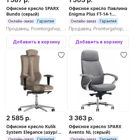
1 587 р.
1 503 р.
Офисное кресло SPARX
Офисное кресло Павлина
Bundo (серый)
Enigma Plus FT-14-1
(черный/темно-серый)
Онлайн-заказ
Гарантия
Онлайн-заказ
Гарантия
Продавец: Promtorgshop, П
Продавец: Promtorgshop, П
ромторгшоп
ромторгшоп
Добавить в корзину
Добавить в корзину
2 585 р.
3 363 р.
Офисное кресло Kulik
Офисное кресло SPARX
System Elegance (азур/
Avento NL (серый)
хром, карамель с
Онлайн-заказ
Гарантия
Онлайн-заказ
Гарантия