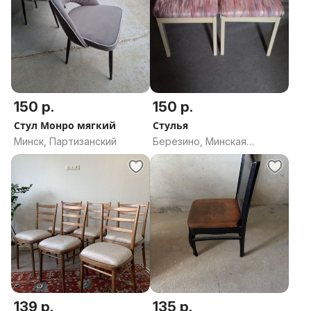
150 р.
150 р.
Стул Монро мягкий
Стулья
Минск, Партизанский
Березино, Минская
область
139 р.
135 р.