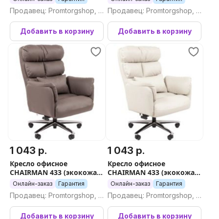
подголовником)
Продавец: Promtorgshop, П
Продавец: Promtorgshop, П
ромторгшоп
ромторгшоп
Добавить в корзину
Добавить в корзину
1 043 р.
1 043 р.
Кресло офисное
Кресло офисное
CHAIRMAN 433 (экокожа
CHAIRMAN 433 (экокожа
коричневая)
бежевая)
Онлайн-заказ
Гарантия
Онлайн-заказ
Гарантия
Продавец: Promtorgshop, П
Продавец: Promtorgshop, П
ромторгшоп
ромторгшоп
Добавить в корзину
Добавить в корзину