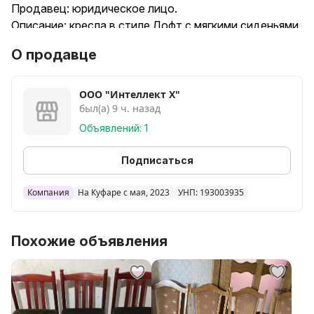
Продавец: юридическое лицо.
Описание: кресла в стиле Лофт с мягкими сиденьями
и спинками в виде подушек. Спинки стульев
О продавце
съёмные. Каркас стульев выполнен из металла с
деревянными подлокотниками.
ООО "Интеллект Х"
был(а) 9 ч. назад
Объявлений: 1
Подписаться
Компания
На Куфаре с мая, 2023
УНП: 193003935
Похожие объявления