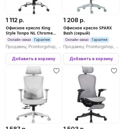
1 112 р.
1 208 р.
Офисное кресло King
Офисное кресло SPARX
Style Tonpo NL Chrome
Bash (серый)
(кремовый)
Онлайн-заказ
Гарантия
Онлайн-заказ
Гарантия
Продавец: Promtorgshop, П
Продавец: Promtorgshop, П
ромторгшоп
ромторгшоп
Добавить в корзину
Добавить в корзину