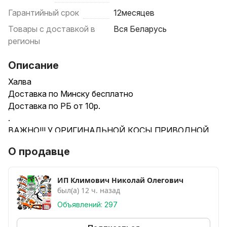
Гарантийный срок
12месяцев
Товары с доставкой в
Вся Беларусь
регионы
Описание
Халва
Доставка по Минску бесплатно
Доставка по РБ от 10р.
.
ВАЖНО!!! У ОРИГИНАЛЬНОЙ КОСЫ ПРИВОДНОЙ
ВАЛ НА ДЕВЯТЬ ШЛИЦОВ ......НЕ КВАДРАТ.
О продавце
МОЖЕТЕ ПРОВЕРИТЬ В СВОЁМ ТРИММЕРЕ,ЕСЛИ У
ВАС БЫЛ ТАКОЙ.
ИП Климович Николай Олегович
был(а) 12 ч. назад
.
У нас также имеются дополнительные товары,
Объявлений: 297
которые могут быть использованы с мотокосами.