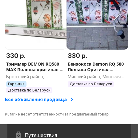
330 р.
330 р.
Триммер DEMON RQ580
Бензокоса Demon RQ 580
MAX Польша оригинал на
Польша Оригинал
шлицах коса бензиновая
триммер бензиновый
Брестский район,
Минский район, Минская
мотокоса
мотокоса
Брестская область
область
Гарантия
Доставка по Беларуси
Доставка по Беларуси
Все объявления продавца
Kufar не несет ответственности за предлагаемый товар.
Путешествия