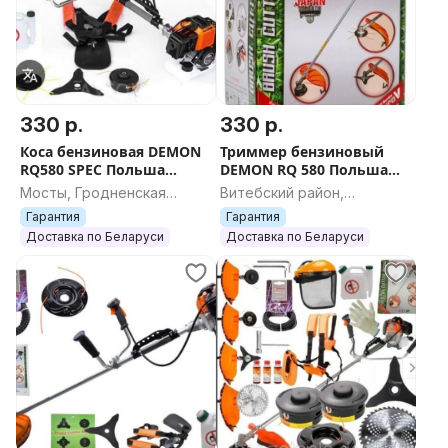
330 р.
330 р.
Коса бензиновая DEMON
Триммер бензиновый
RQ580 SPEC Польша
DEMON RQ 580 Польша
оригинал шлицы
шлицы оригинал
Мосты, Гродненская
Витебский район,
триммер бензокоса
бензокоса
область
Витебская область
Гарантия
Гарантия
Доставка по Беларуси
Доставка по Беларуси