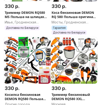
330 р.
330 р.
Триммер DEMON RQ580
Коса бензиновая DEMON
MS Польша на шлицах
RQ 580 Польша оригинал
бензокоса коса
шлицы бензокоса
Ивье, Гродненская
Мосты, Гродненская
бензиновая
триммер
область
область
Доставка по Беларуси
Гарантия
Доставка по Беларуси
330 р.
330 р.
Косилка бензиновая
Триммер бензиновый
DEMON RQ580 Польша
DEMON RQ580 XXL
шлицы оригинал
Польша на шлицах
Другие города,
Могилев