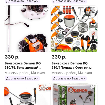
Доставка по Беларуси
Доставка по Беларуси
мотокоса Демон 580, газонокосилка Демон 580,
Бензокоса, бензотриммер, бензиновый триммер,
триммер бензиновый, триммер
330 р.
330 р.
Бензокоса Demon RQ
Бензокоса Demon RQ
580/PL Бензиновый
580/1Польша Оригинал
триммер Польша
Минский район, Минская
Минский район, Минская
Оригинал
область
область
Доставка по Беларуси
Доставка по Беларуси