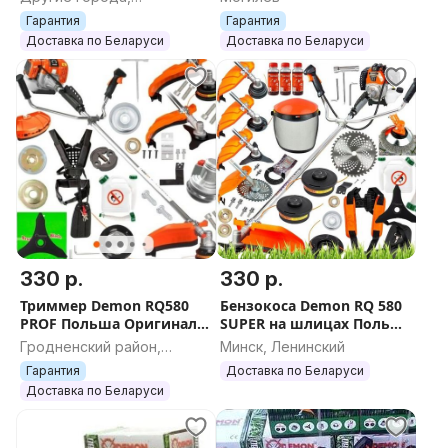
бензокоса
оригинал бензокоса
Гомельская область
Гарантия
Гарантия
мотокоса коса
Доставка по Беларуси
Доставка по Беларуси
бензиновая
330 р.
330 р.
Триммер Demon RQ580
Бензокоса Demon RQ 580
PROF Польша Оригинал
SUPER на шлицах Польша
шлицы мотокоса коса
Оригинал Триммер
Гродненский район,
Минск, Ленинский
бензиновая
Гродненская область
Гарантия
Доставка по Беларуси
Доставка по Беларуси