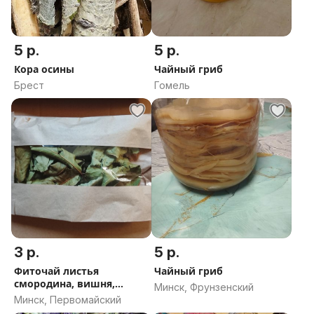
5 р.
5 р.
Кора осины
Чайный гриб
Брест
Гомель
3 р.
5 р.
Фиточай листья
Чайный гриб
смородина, вишня,
Минск, Фрунзенский
малина за 10 гр.
Минск, Первомайский