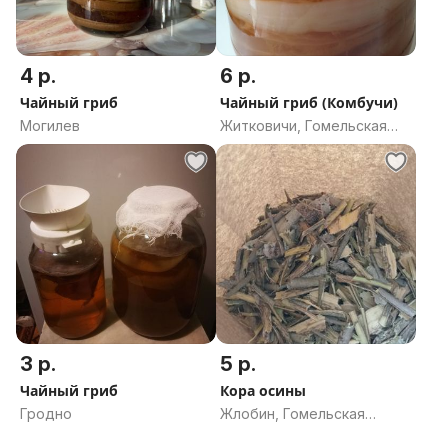
4 р.
6 р.
Чайный гриб
Чайный гриб (Комбучи)
Могилев
Житковичи, Гомельская
область
3 р.
5 р.
Чайный гриб
Кора осины
Гродно
Жлобин, Гомельская
область