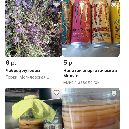
6 р.
5 р.
Чабрец луговой
Напиток энергитеческий
Monster
Горки, Могилевская
Минск, Заводской
область