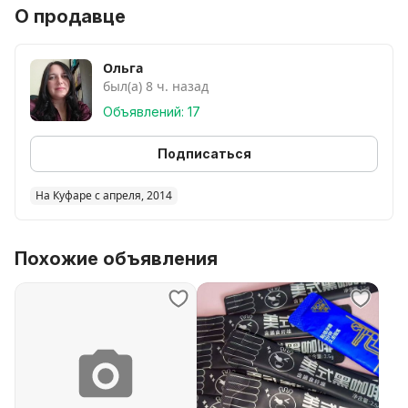
разные. Привезу с дачи свежесрезанную. Цена за
О продавце
большой букет из разных сортов, могу подписать
сорта. Сухарево. Ближайшая доставка 19.07.26
Ольга
был(а) 8 ч. назад
Объявлений: 17
Подписаться
На Куфаре с апреля, 2014
Похожие объявления