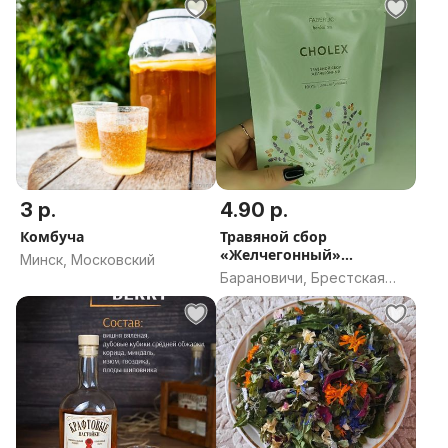
3 р.
4.90 р.
Комбуча
Травяной сбор
«Желчегонный»
Минск, Московский
21пакетик
Барановичи, Брестская
область