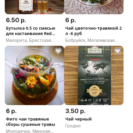
6.50 р.
6 р.
Бутылка 0.5 со смесью
Чай цветочно-травяной 2
для настаивания Red
л -6 руб
berry
Малорита, Брестская
Бобруйск, Могилевская
область
область
6 р.
3.50 р.
Фито чаи травяные
Чай черный
сборы сушеные травы
Гродно
Молодечно, Минская