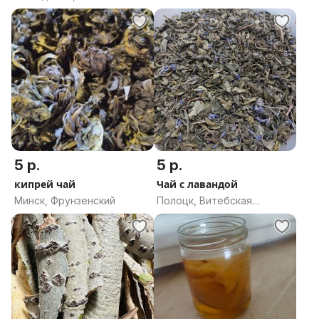
область
5 р.
5 р.
кипрей чай
Чай с лавандой
Минск, Фрунзенский
Полоцк, Витебская
область