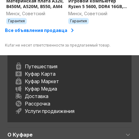
Материнская плата A320,
Игровой компьютер
B450M, A520M, B550, AM4
Ryzen 5 5600, DDR4 16GB,
RTX 3060TI 8GB, SSD 480GB,
Минск, Советский
Минск, Советский
600W, AM4, ГАРАНТИЯ 12
Гарантия
Гарантия
МЕС.
Все объявления продавца
Kufar не несет ответственности за предлагаемый товар.
Путешествия
Куфар Карта
Куфар Маркет
Куфар Медиа
Доставка
Рассрочка
Услуги продвижения
О Куфаре