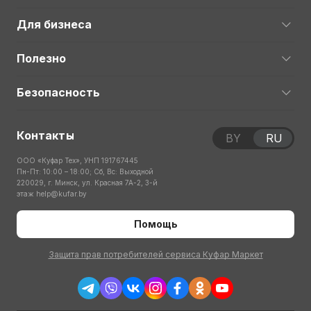
Для бизнеса
Полезно
Безопасность
Контакты
BY
RU
ООО «Куфар Тех», УНП 191767445
Пн-Пт: 10:00 – 18:00; Сб, Вс: Выходной
220029, г. Минск, ул. Красная 7А-2, 3-й
этаж
help@kufar.by
Помощь
Защита прав потребителей сервиса Куфар Маркет