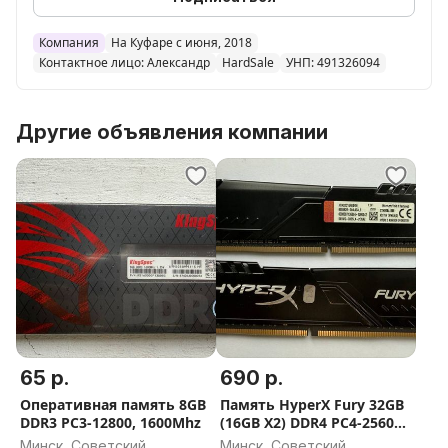
Компания
На Куфаре с июня, 2018
Контактное лицо: Александр
HardSale
УНП: 491326094
Другие объявления компании
65 р.
690 р.
Оперативная память 8GB
Память HyperX Fury 32GB
DDR3 PC3-12800, 1600Mhz
(16GB X2) DDR4 PC4-25600
HX432C16FB3/16
Минск, Советский
Минск, Советский