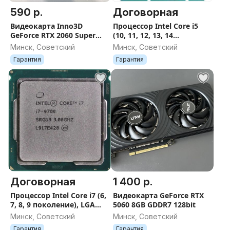
590 р.
Договорная
Видеокарта Inno3D
Процессор Intel Core i5
GeForce RTX 2060 Super
(10, 11, 12, 13, 14
Twin X2 8GB GDDR6
поколение), LGA 1200,
Минск, Советский
Минск, Советский
1700
Гарантия
Гарантия
Договорная
1 400 р.
Процессор Intel Core i7 (6,
Видеокарта GeForce RTX
7, 8, 9 поколение), LGA
5060 8GB GDDR7 128bit
1151
Минск, Советский
Минск, Советский
Гарантия
Гарантия