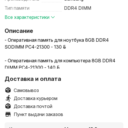
Тип памяти
DDR4 DIMM
Все характеристики
Описание
- Оперативная память для ноутбука 8GB DDR4
SODIMM PC4-21300 - 130 руб.
- Оперативная память для компьютера 8GB DDR4
DIMM PC4-21300 - 140 руб.
Доставка и оплата
- Оперативная память для компьютера Hynix
HMA82GU6DJR8N-XN 16GB, DDR4-2933, DIMM - 280
Самовывоз
руб.
Доставка курьером
Доставка почтой
Пункт выдачи заказов