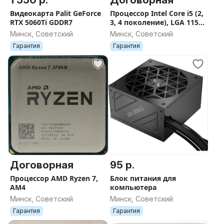
1 550 р.
Договорная
Видеокарта Palit GeForce
Процессор Intel Core i5 (2,
RTX 5060Ti GDDR7
3, 4 поколение), LGA 1155,
1150
Минск, Советский
Минск, Советский
Гарантия
Гарантия
Договорная
95 р.
Процессор AMD Ryzen 7,
Блок питания для
AM4
компьютера
Минск, Советский
Минск, Советский
Гарантия
Гарантия