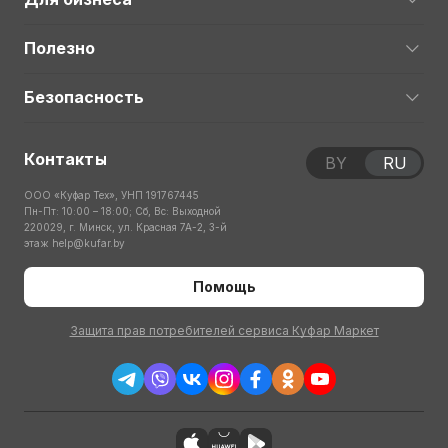
Полезно
Безопасность
Контакты
BY
RU
ООО «Куфар Тех», УНП 191767445
Пн-Пт: 10:00 – 18:00; Сб, Вс: Выходной
220029, г. Минск, ул. Красная 7А-2, 3-й
этаж
help@kufar.by
Помощь
Защита прав потребителей сервиса Куфар Маркет