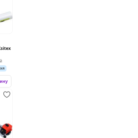
sitex
й
тия
зину