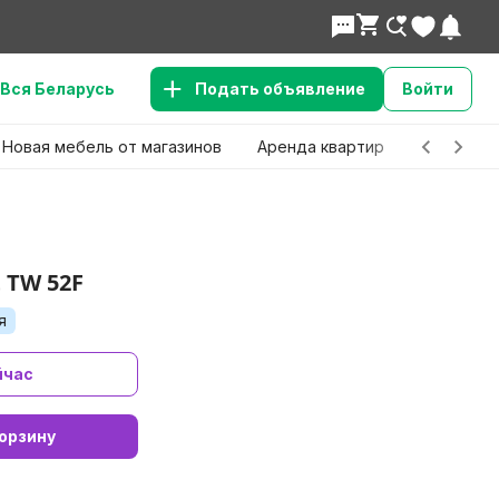
Вся Беларусь
Подать объявление
Войти
Новая мебель от магазинов
Аренда квартир
Детские 
 TW 52F
я
йчас
орзину