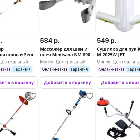
.
584 р.
549 р.
ер
Массажер для шеи и
Сушилка для рук K
ляторный Senix
плеч Medisana NM 890
M-2025W JET
X2-M3-EU (1 АКБ
(серый)
 Центральный
Минск, Центральный
Минск, Центральны
заказ
Гарантия
Онлайн-заказ
Гарантия
Онлайн-заказ
Гаран
ить в корзину
Добавить в корзину
Добавить в кор