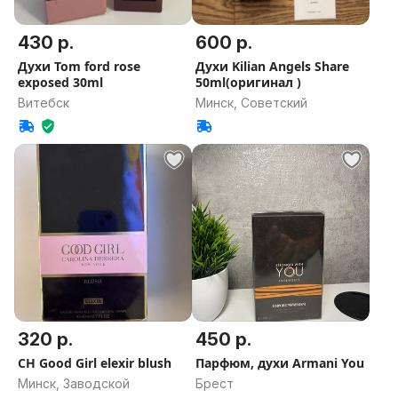
430 р.
600 р.
Духи Tom ford rose
Духи Kilian Angels Share
exposed 30ml
50ml(оригинал )
Витебск
Минск, Советский
320 р.
450 р.
CH Good Girl elexir blush
Парфюм, духи Armani You
Минск, Заводской
Брест