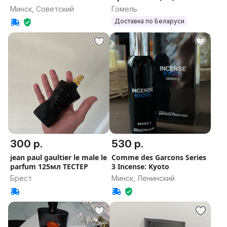
оригинал
(Ив Сен Лоран Блэк
Минск, Советский
Гомель
Опиум) Оригинал
Доставка по Беларуси
Парфюм Женский
300 р.
530 р.
jean paul gaultier le male le
Comme des Garcons Series
parfum 125мл ТЕСТЕР
3 Incense: Kyoto
Брест
Минск, Ленинский