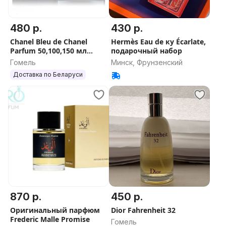
480 р.
430 р.
Chanel Bleu de Chanel
Hermès Eau de ку Écarlate,
Parfum 50,100,150 мл
подарочный набор
(Шанель Блю де Шанель
Гомель
Минск, Фрунзенский
Парфюм) Оригинал Духи
Доставка по Беларуси
Мужские
870 р.
450 р.
Оригинальный парфюм
Dior Fahrenheit 32
Frederic Malle Promise
Гомель