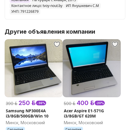
по адресу Минск, ст.м Михалово, улица Уманская 53
Контактное лицо: tvoy-nout.by
ИП Янушкевич С.М
1Н, вход с обратной стороны жилого дома.
УНП: 791226879
Доставка 15р нашим курьером, по городу, за МКАД
обсуждается отдельно.
Другие объявления компании
250 р.
400 р.
390 р.
500 р.
-36%
-20%
Samsung NP300E4A
Acer Aspire E1-571G
i3/8GB/500GB/Win 10
i3/8GB/GT 620M
Минск, Московский
Минск, Московский
Гарантия
Гарантия