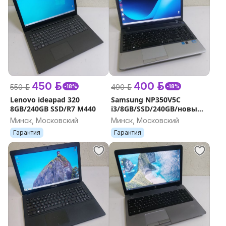
450 р.
400 р.
550 р.
490 р.
-18%
-18%
Lenovo ideapad 320
Samsung NP350V5C
8GB/240GB SSD/R7 M440
i3/8GB/SSD/240GB/новый
АКБ
Минск, Московский
Минск, Московский
Гарантия
Гарантия