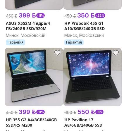
399 р.
350 р.
450 р.
450 р.
-11%
-22%
ASUS X552M 4 ядра/4
HP Probook 455 G1
ГБ/240GB SSD/920M
A10/8GB/240GB SSD
Минск, Московский
Минск, Московский
Гарантия
Гарантия
399 р.
550 р.
450 р.
600 р.
-11%
-8%
HP 355 G2 A4/8GB/240GB
HP Pavilion 17
SSD/R5 M200
A8/6GB/240GB SSD