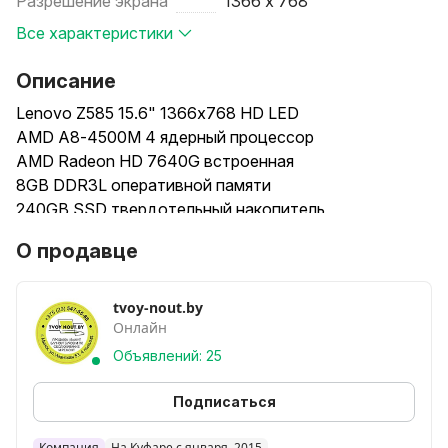
Разрешение экрана
1366 х 768
Все характеристики
Описание
Lenovo Z585 15.6" 1366х768 HD LED
AMD A8-4500М 4 ядерный процессор
AMD Radeon HD 7640G встроенная
8GB DDR3L оперативной памяти
240GB SSD твердотельный накопитель
Аккумулятор держит хорошо
О продавце
Windows 10 со всеми драйверами
-
В комплекте ноутбук и зарядное
tvoy-nout.by
Онлайн
-
Возможен обмен на ваш старый
Объявлений: 25
ноутбук смартфон, компьютер
с вашей или нашей доплатой
Подписаться
Приобрести данный ноутбук вы можете
Компания
На Куфаре с января, 2015