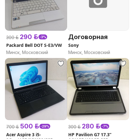
290 р.
Договорная
300 р.
-3%
Packard Bell DOT S-E3/VW
Sony
Минск, Московский
Минск, Московский
500 р.
280 р.
700 р.
300 р.
-29%
-7%
Acer Aspire 3 i5-
HP Pavilion G7 17.3’’