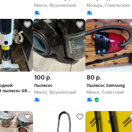
оригинал
Минск, Фрунзенский
Мозырь, Гомельская
область
100 р.
80 р.
одной
Пылесос
Пылесос Samsung
 пылесос GR
Минск, Фрунзенский
Минск, Советский