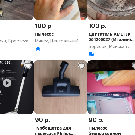
100 р.
100 р.
Пылесос
Двигатель AMETEK
064200027 (Италия)
ичи, Брестская
Минск, Центральный
для пылесосов
Борисов, Минская
область
90 р.
90 р.
Турбощетка для
Пылесос
пылесоса Philiрs,
безпроводной