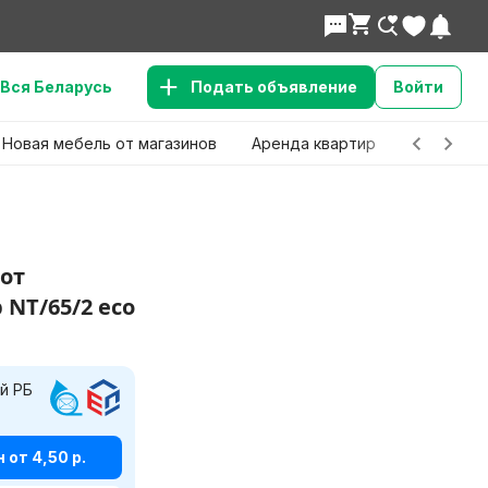
Вся Беларусь
Подать объявление
Войти
Новая мебель от магазинов
Аренда квартир
Детские 
от
 NT/65/2 eco
й РБ
льше вариантов?
от 4,50 р.