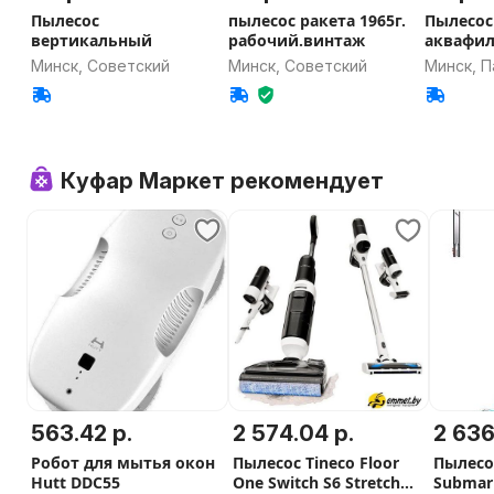
Пылесос
пылесос ракета 1965г.
Пылесос
вертикальный
рабочий.винтаж
аквафил
DV4499
Минск, Советский
Минск, Советский
Минск, П
Куфар Маркет рекомендует
563.42 р.
2 574.04 р.
2 636
Робот для мытья окон
Пылесос Tineco Floor
Пылесо
Hutt DDC55
One Switch S6 Stretch
Submari