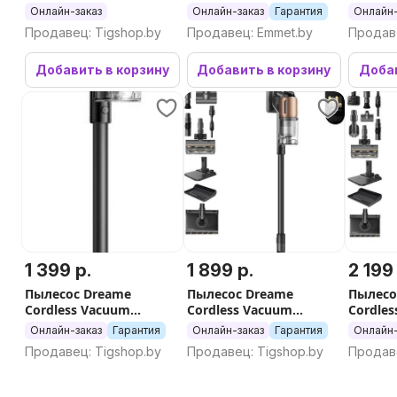
Plus
Онлайн-заказ
Онлайн-заказ
Гарантия
Онлайн-
Продавец: Tigshop.by
Продавец: Emmet.by
Продав
Добавить в корзину
Добавить в корзину
Добав
1 399 р.
1 899 р.
2 199
Пылесос Dreame
Пылесос Dreame
Пылесо
Cordless Vacuum
Cordless Vacuum
Cordle
Cleaner Z20 Essential
Cleaner Z20 Aqua Cycle
Cleaner
Онлайн-заказ
Гарантия
Онлайн-заказ
Гарантия
Онлайн-
VZV24A (евровилка)
(евровилка)
(евров
Продавец: Tigshop.by
Продавец: Tigshop.by
Продаве