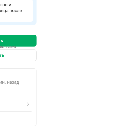
еть похожие
сно и
авца после
ть
ие 1 часа
ть
ин. назад