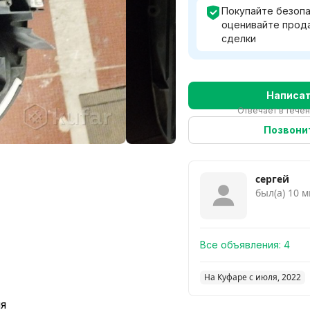
Смотр
Покупайте безопа
оценивайте прод
сделки
Написа
Отвечает в течен
Позвони
сергей
был(а) 10 м
Все объявления:
4
На Куфаре с июля, 2022
ия