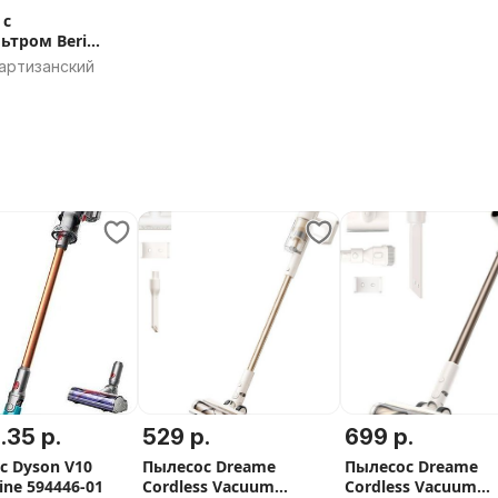
 с
ьтром Beri
артизанский
.35 р.
529 р.
699 р.
с Dyson V10
Пылесос Dreame
Пылесос Dreame
ne 594446-01
Cordless Vacuum
Cordless Vacuum