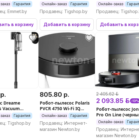
Cleaner R10s Essential
Cleaner R10s VZV22
заказ
Гарантия
Онлайн-заказ
Гарантия
Онлайн-заказ
Гаран
VZV29A (евровилка,
(евровилка, белы
ец: Emmet.by
Продавец: Tigshop.by
Продавец: Tigshop
белый)
ить в корзину
Добавить в корзину
Добавить в кор
 р.
805.80 р.
2 405.62 р.
2 093.85 р.
-13
с Dreame
Робот-пылесос Polaris
ss Vacuum
PVCR 4750 Wi-Fi IQ
Робот-пылесос Jon
 Z30 Aqua Cycle
Home (черный)
Pro On Line (черны
заказ
Гарантия
Онлайн-заказ
Гарантия
илка)
Онлайн-заказ
Гаран
ц: Tigshop.by
Продавец: Интернет-
магазин Newton.by
Продавец: Интерне
магазин Newton.by