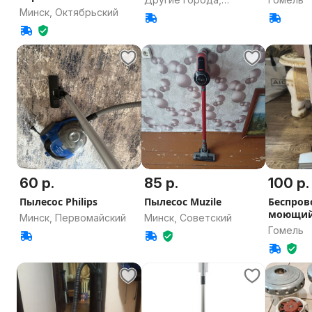
Минск, Октябрьский
Гомельская область
60 р.
85 р.
100 р.
Пылесос Philips
Пылесос Muzile
Беспров
моющий
Минск, Первомайский
Минск, Советский
804 pro
Гомель