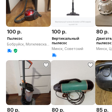
100 р.
100 р.
80 р.
Пылесос
Вертикальный
Двигате
пылесос
пылесос
Бобруйск, Могилевская
Zelmer.
Минск, Советский
Минск, 
область
80 р.
80 р.
85 р.