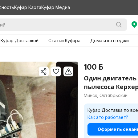
сность
Куфар Карта
Куфар Медиа
 Куфар Доставкой
Статьи Куфара
Дома и коттеджи
100 р.
Один двигатель 
пылесоса Керхер
Минск, Октябрьский
Куфар Доставка по все
Как это работает?
Нужно бо
Оформить онлайн 