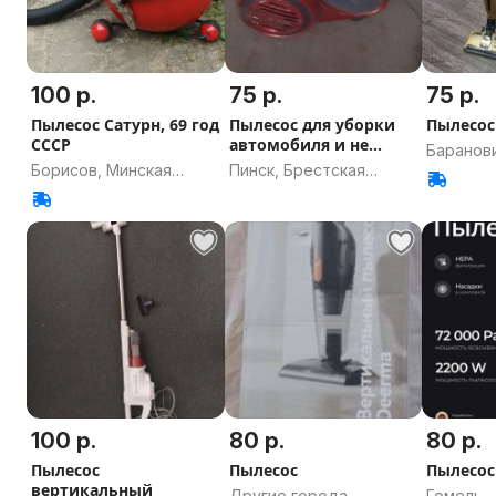
100 р.
75 р.
75 р.
Пылесос Сатурн, 69 год
Пылесос для уборки
Пылесос
СССР
автомобиля и не
Баранов
только
Борисов, Минская
Пинск, Брестская
область
область
область
100 р.
80 р.
80 р.
Пылесос
Пылесос
Пылесос
вертикальный
Другие города,
Гомель