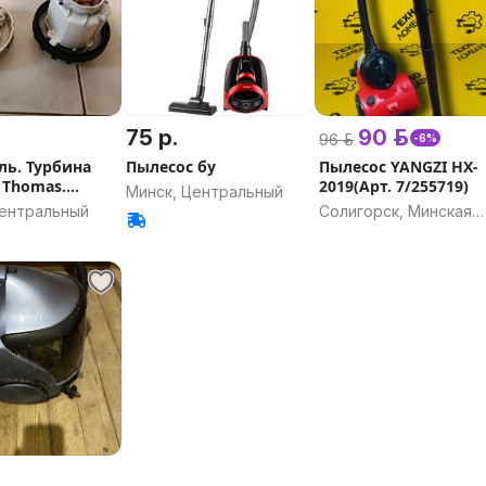
75 р.
90 р.
96 р.
-6%
ль. Турбина
Пылесос бу
Пылесос YANGZI HX-
 Thomas.
2019(Арт. 7/255719)
Минск, Центральный
Центральный
Солигорск, Минская
область