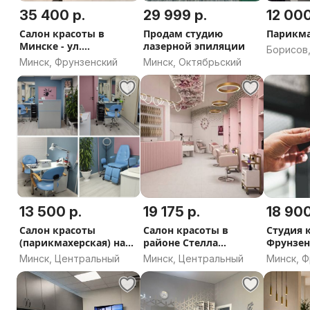
35 400 р.
29 999 р.
12 000
Салон красоты в
Продам студию
Парикма
Минске - ул.
лазерной эпиляции
Борисов
Кальварийская -
Минск, Фрунзенский
Минск, Октябрьский
область
Госаренда
13 500 р.
19 175 р.
18 900
Салон красоты
Салон красоты в
Студия 
(парикмахерская) на
районе Стелла
Фрунзен
Машерова
(госаренда) - готовый
Минск, Центральный
Минск, Центральный
Минск, 
бизнес в Минске