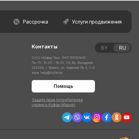
Рассрочка
Услуги продвижения
Контакты
BY
RU
ООО «Куфар Тех», УНП 191767445
Пн-Пт: 10:00 – 18:00; Сб, Вс: Выходной
220029, г. Минск, ул. Красная 7А-2, 3-й
этаж
help@kufar.by
Помощь
Защита прав потребителей
сервиса Куфар Маркет