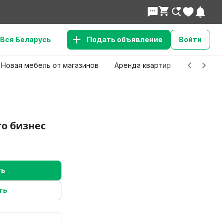
Вся Беларусь
Подать объявление
Войти
Новая мебель от магазинов
Аренда квартир
Детские 
о бизнес
ть
ть