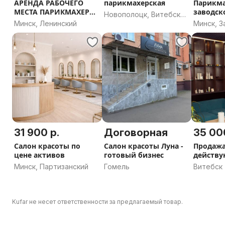
АРЕНДА РАБОЧЕГО
парикмахерская
Парикма
МЕСТА ПАРИКМАХЕРА
заводск
Новополоцк, Витебская
В САЛОНЕ КРАСОТЫ
Минск, Ленинский
Минск, 
область
31 900 р.
Договорная
35 00
Салон красоты по
Салон красоты Луна -
Продаж
цене активов
готовый бизнес
действ
космето
Минск, Партизанский
Гомель
Витебск
уколов»
Kufar не несет ответственности за предлагаемый товар.