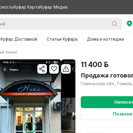
сность
Куфар Карта
Куфар Медиа
 Куфар Доставкой
Статьи Куфара
Дома и коттеджи
ый бизнес
11 400 р.
Продажа готовог
Гомельская обл., Гомель
Написа
Нужно больше
Позвони
вариантов?