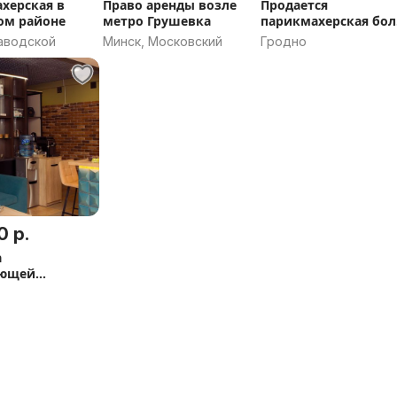
херская в
Право аренды возле
Продается
ом районе
метро Грушевка
парикмахерская бол
100 метров в Гродно
Заводской
Минск, Московский
Гродно
0 р.
а
ующей
логии «Без
 в Ви