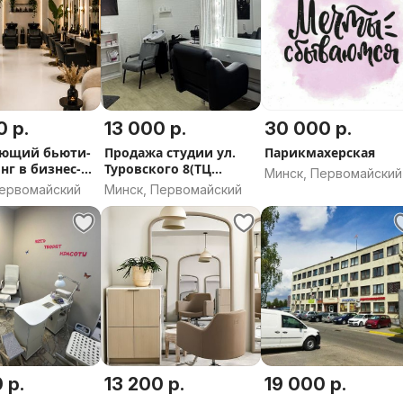
0 р.
13 000 р.
30 000 р.
ующий бьюти-
Продажа студии ул.
Парикмахерская
нг в бизнес-
Туровского 8(ТЦ
Минск, Первомайский
Променад)
Первомайский
Минск, Первомайский
 р.
13 200 р.
19 000 р.