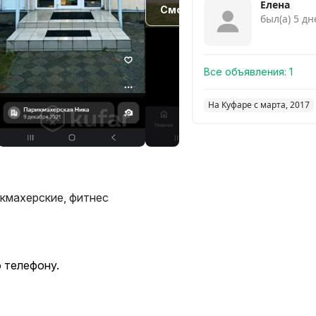
Елена
Смотреть похожие
был(а) 5 д
Все объявления:
1
На Куфаре с марта, 2017
кмахерские, фитнес
о телефону.