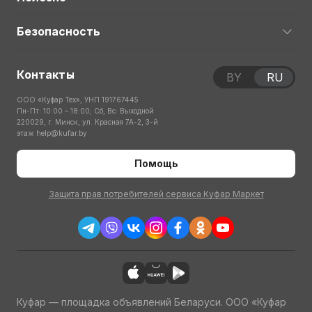
Безопасность
Контакты
BY
RU
ООО «Куфар Тех», УНП 191767445
Пн-Пт: 10:00 – 18:00; Сб, Вс: Выходной
220029, г. Минск, ул. Красная 7А-2, 3-й
этаж
help@kufar.by
Помощь
Защита прав потребителей сервиса Куфар Маркет
Куфар — площадка объявлений Беларуси. ООО «Куфар