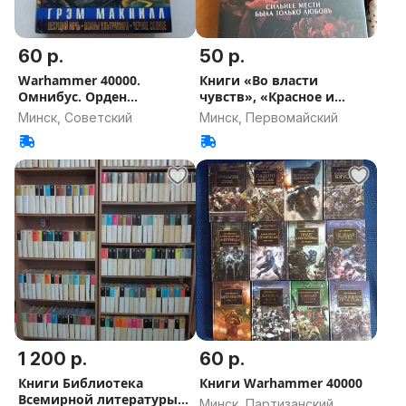
60 р.
50 р.
Warhammer 40000.
Книги «Во власти
Омнибус. Орден
чувств», «Красное и
Ультрамаринов.
черное».
Минск, Советский
Минск, Первомайский
1 200 р.
60 р.
Книги Библиотека
Книги Warhammer 40000
Всемирной литературы
Минск, Партизанский