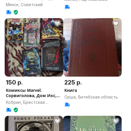
200 томов
Минск, Советский
150 р.
225 р.
Комиксы Marvel.
Книга
Сорвиголова, Дом Икс,
Орша, Витебская область
Стражи и т.д
Кобрин, Брестская
область