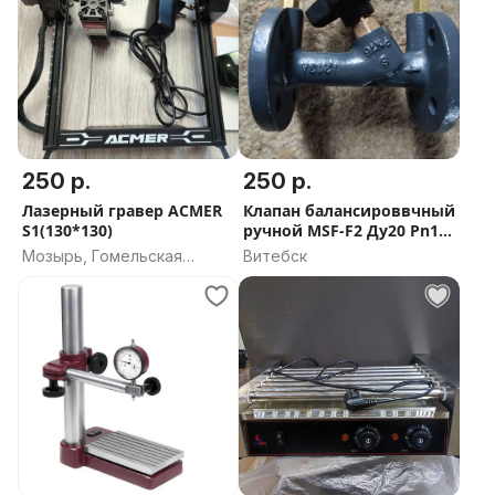
250 р.
250 р.
Лазерный гравер ACMER
Клапан балансироввчный
S1(130*130)
ручной MSF-F2 Ду20 Pn16
чуг
Мозырь, Гомельская
Витебск
область