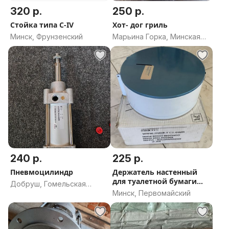
320 р.
250 р.
Стойка типа С-IV
Хот- дог гриль
Минск, Фрунзенский
Марьина Горка, Минская
область
240 р.
225 р.
Пневмоцилиндр
Держатель настенный
для туалетной бумаги
Добруш, Гомельская
Mediclini
Минск, Первомайский
область