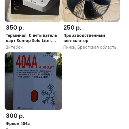
350 р.
250 р.
Терминал, Считыватель
Производственный
карт Sumup Solo Lite с
вентилятор
заряд
Витебск
Пинск, Брестская область
300 р.
Фреон 404а