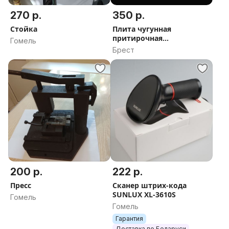
270 р.
350 р.
Стойка
Плита чугунная
притирочная
Гомель
двухсторонняя 200-200мм
Брест
200 р.
222 р.
Пресс
Сканер штрих-кода
SUNLUX XL-3610S
Гомель
Гомель
Гарантия
Доставка по Беларуси