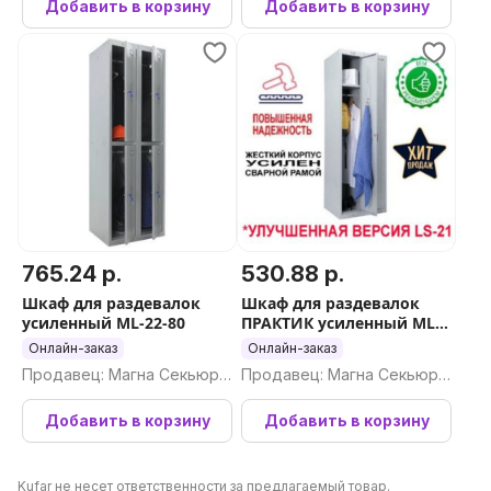
Добавить в корзину
Добавить в корзину
765.24 р.
530.88 р.
Шкаф для раздевалок
Шкаф для раздевалок
усиленный ML-22-80
ПРАКТИК усиленный ML
21-60 с выдвижной
Онлайн-заказ
Онлайн-заказ
скамейкой Сосна
Продавец: Магна Секьюри
Продавец: Магна Секьюри
ти ООО
ти ООО
Добавить в корзину
Добавить в корзину
Kufar не несет ответственности за предлагаемый товар.