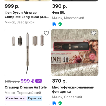
999 р.
390 р.
Фен Dyson Airwrap
Фен JRL
Complete Long HS08 (а.46-
Минск, Московский
050666)
Минск, Заводской
999 р.
370 р.
1 135.23 р.
-12%
Стайлер Dreame AirStyle
Многофункциональный
фен щетка
Минск, Первомайский
Минск, Советский
Онлайн-заказ
Гарантия