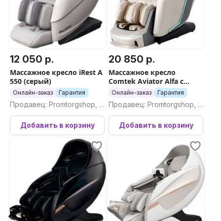
12 050 р.
20 850 р.
Массажное кресло iRest А
Массажное кресло
550 (серый)
Comtek Aviator Alfa с
двойным роликовым
Онлайн-заказ
Гарантия
Онлайн-заказ
Гарантия
массажным механизмом
Продавец: Promtorgshop, П
Продавец: Promtorgshop, П
ромторгшоп
ромторгшоп
Добавить в корзину
Добавить в корзину