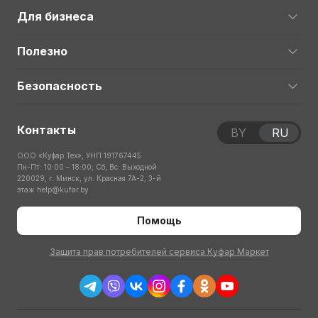
Для бизнеса
Полезно
Безопасность
Контакты
BY
RU
ООО «Куфар Тех», УНП 191767445
Пн-Пт: 10:00 – 18:00; Сб, Вс: Выходной
220029, г. Минск, ул. Красная 7А-2, 3-й
этаж
help@kufar.by
Помощь
Защита прав потребителей сервиса Куфар Маркет