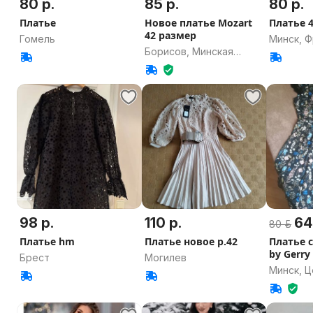
80 р.
85 р.
80 р.
Платье
Новое платье Mozart
Платье 
42 размер
Гомель
Минск, 
Борисов, Минская
область
98 р.
110 р.
64
80 р.
Платье hm
Платье новое р.42
Платье с
by Gerry
Брест
Могилев
(Герман
Минск, 