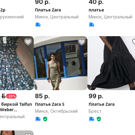
90 р.
40 р.
42р
Платье Zara
платье
Фрунзенский
Минск, Центральный
Минск, Центральный
 р.
85 р.
99 р.
-20%
 биркой Taifun
Платье Zara S
Платье Zara
 Weber
Минск, Октябрьский
Брест
ия)
Центральный