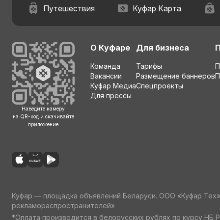
Путешествия
Куфар Карта
О Куфаре
Для бизнеса
Команда
Тарифы
П
Вакансии
Размещение баннеров
П
Куфар Медиа
Спецпроекты
Для прессы
Наведите камеру
на QR-код и скачивайте
приложение
Куфар — площадка объявлений Беларуси. ООО «Куфар Тех
рекламораспространителей»
*Оплата производится в белорусских рублях по курсу НБ Р