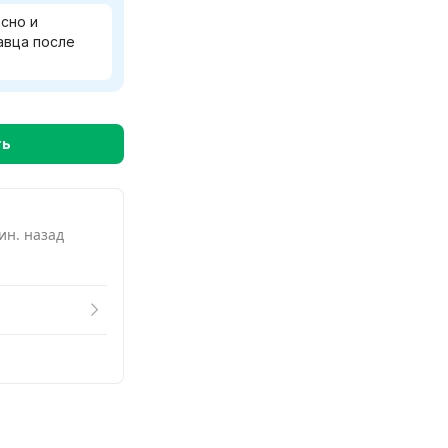
похожие
сно и
авца после
ть
ин. назад