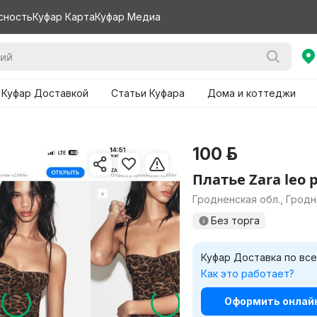
сность
Куфар Карта
Куфар Медиа
 Куфар Доставкой
Статьи Куфара
Дома и коттеджи
100 р.
Платье Zara leo p
Гродненская обл., Грод
Без торга
Куфар Доставка по все
Нужно 
Как это работает?
вариа
Оформить онлайн 