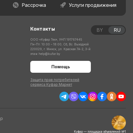
Рассрочка
Услуги продвижения
Контакты
BY
RU
ООО «Куфар Тех», УНП 191767445
Пн-Пт: 10:00 – 18:00; Сб, Вс: Выходной
220029, г. Минск, ул. Красная 7А-2, 3-й
этаж
help@kufar.by
Помощь
Защита прав потребителей
сервиса Куфар Маркет
тр
Куфар — площадка объявлений №1