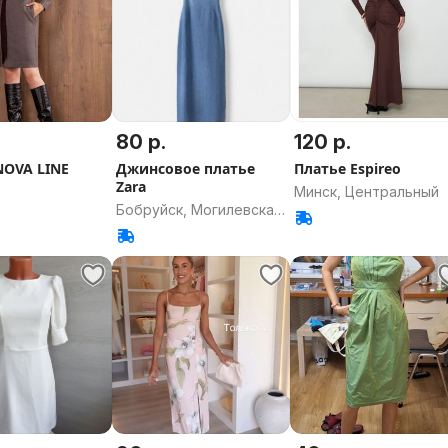
80 р.
120 р.
NOVA LINE
Джинсовое платье
Платье Espireo
Zara
Минск, Центральный
Бобруйск, Могилевская
область