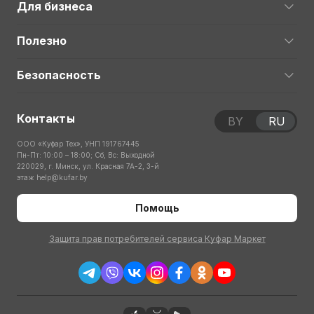
Для бизнеса
Полезно
Безопасность
Контакты
BY
RU
ООО «Куфар Тех», УНП 191767445
Пн-Пт: 10:00 – 18:00; Сб, Вс: Выходной
220029, г. Минск, ул. Красная 7А-2, 3-й
этаж
help@kufar.by
Помощь
Защита прав потребителей сервиса Куфар Маркет