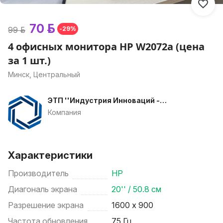
70 р.
99 р.
-29%
4 офисных монитора HP W2072a (цена
за 1 шт.)
Минск, Центральный
ЭТП ''Индустрия Инноваций -
Торги''
Компания
Характеристики
Производитель
HP
Диагональ экрана
20'' / 50.8 см
Разрешение экрана
1600 х 900
Частота обновления
75 Гц