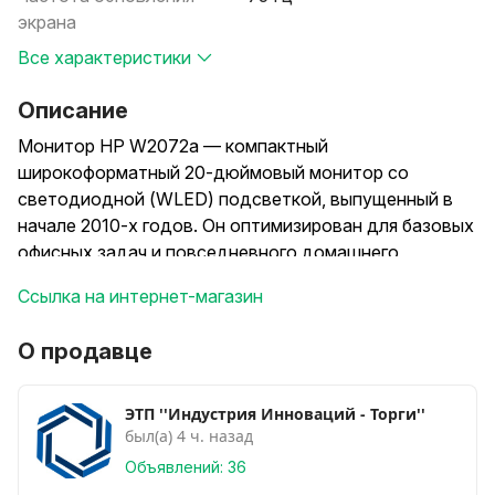
экрана
Все характеристики
Описание
Монитор HP W2072a — компактный
широкоформатный 20-дюймовый монитор со
светодиодной (WLED) подсветкой, выпущенный в
начале 2010-х годов. Он оптимизирован для базовых
офисных задач и повседневного домашнего
использования.
Ссылка на интернет-магазин
Основные технические характеристики:
О продавце
Диагональ и разрешение: 20 дюймов (\(1600 \times
900\)), соотношение сторон 16:9.
ЭТП ''Индустрия Инноваций - Торги''
был(а) 4 ч. назад
Тип матрицы: TN+Film, матовое антибликовое
Объявлений: 36
покрытие.