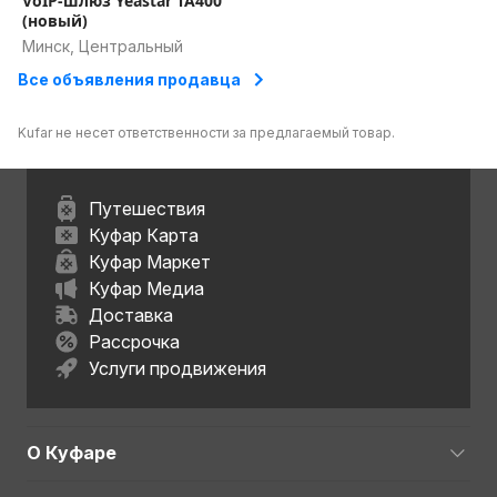
VoIP-шлюз Yeastar TA400
К монитору дадим сетевой кабель + шнул VGA или
(новый)
DVI-D для подключения.
Минск, Центральный
Все объявления продавца
Цена за единицу.
Kufar не несет ответственности за предлагаемый товар.
Путешествия
Куфар Карта
Куфар Маркет
Куфар Медиа
Доставка
Рассрочка
Услуги продвижения
О Куфаре