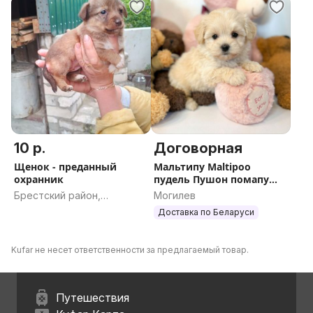
10 р.
Договорная
Щенок - преданный
Мальтипу Maltipoo
охранник
пудель Пушон помапу
разные окрасы доставка
Брестский район,
Могилев
по Рб рФ
Брестская область
Доставка по Беларуси
Kufar не несет ответственности за предлагаемый товар.
Путешествия