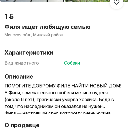
1 р.
Филя ищет любящую семью
Минская обл., Минский район
Характеристики
Вид животного
Собаки
Описание
ПОМОГИТЕ ДОБРОМУ ФИЛЕ НАЙТИ НОВЫЙ ДОМ!
У Фили, замечательного кобеля метиса пуделя
(около 6 лет), трагически умерла хозяйка. Беда в
том, что наследникам он оказался не нужен…
Филя — настоящий друг, которому очень нужна
забота. Он кастрирован, приучен к выгулу и
О продавце
прекрасно терпит, не создавая хлопот. От всех