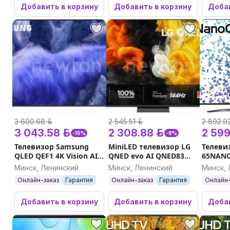
Добавить в корзину
Добавить в корзину
Добав
3 600.68 р.
2 545.51 р.
2 892.92
3 043.58 р.
2 308.88 р.
2 599
-15%
-9%
Телевизор Samsung
MiniLED телевизор LG
Телеви
QLED QEF1 4K Vision AI
QNED evo AI QNED83
65NAN
QE65QEF1AUXRU
55QNED83B6A
Минск, Ленинский
Минск, Ленинский
Минск, 
Онлайн-заказ
Гарантия
Онлайн-заказ
Гарантия
Онлайн-
Добавить в корзину
Добавить в корзину
Добав