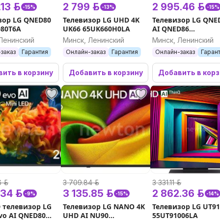
я автомобиля, для красоты и
13 р.
2 799 р.
2 995.46 р.
-15%
-13%
-15%
ия и помощь в подборе техники.
зор LG QNED80
Телевизор LG UHD 4K
Телевизор LG QNE
ервисная поддержка.
80T6A
UK66 65UK660H0LA
AI QNED86
55QNED86A6A
Ленинский
Минск, Ленинский
Минск, Ленинский
заказ
Гарантия
Онлайн-заказ
Гарантия
Онлайн-заказ
Гаран
ить в корзину
Добавить в корзину
Добавить в кор
 р.
3 709.84 р.
3 331.11 р.
34 р.
3 135.85 р.
2 862.36 р.
-9%
-15%
-14%
D телевизор LG
Телевизор LG NANO 4K
Телевизор LG UT9
vo AI QNED80
UHD AI NU90
55UT91006LA