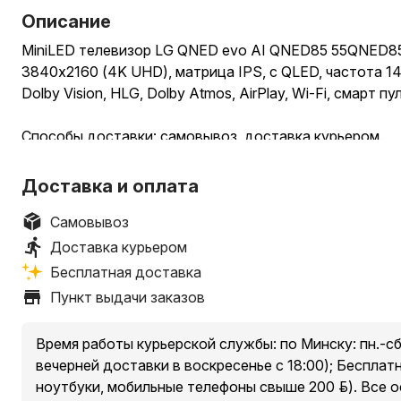
Описание
MiniLED телевизор LG QNED evo AI QNED85 55QNED85B
3840x2160 (4K UHD), матрица IPS, с QLED, частота 1
Dolby Vision, HLG, Dolby Atmos, AirPlay, Wi-Fi, смарт пу
Способы доставки: самовывоз, доставка курьером.
Способы оплаты (при получении): наличными, банковс
Доставка и оплата
Условия самовывоза: стоимость – бесплатно.
Пункты выдачи заказов:
Самовывоз
1. Минск, пр. Независимости, 185, оф. 36
Доставка курьером
2. Минский р-н, Новодворский с/, 40/2, бизнес-центр
Бесплатная доставка
3. Минск, ул. Притыцкого, 23А, ТЦ «Орбита Молл», 2 
Пункт выдачи заказов
4. Минск, ул. Денисовская, 37, в торце здания
5. Минск, ул. Куйбышева, 44, помещение 2-Н
Время работы курьерской службы: по Минску: пн.-сб.
* есть ограничения по категории доставляемых товар
вечерней доставки в воскресенье с 18:00); Бесплат
уточняйте у менеджера при оформлении заказа.
ноутбуки, мобильные телефоны свыше 200 руб.). Все 