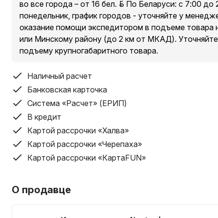
во все города – от 16 бел. руб. По Беларуси: с 7:00 до
понедельник, график городов - уточняйте у менед
Условия доставки курьером по Минску и Минскому ра
оказание помощи экспедитором в подъеме товара 
исключением п. Сокол и Аэропорт-Минск ):
или Минскому району (до 2 км от МКАД). Уточняйте
Доставка товаров стоимостью свыше 200 руб. – беспла
подъему крупногабаритного товара.
Доставка товаров стоимостью до 200 руб. – от 10 рубле
Доставка товара производится бесплатно до подъезд
Наличный расчет
покупателя.
Банковская карточка
Условия доставки курьером по Беларуси (кроме Минск
Система «Расчет» (ЕРИП)
Бесплатная доставка (планшеты, ноутбуки, мобильные 
В кредит
остальные категории товаров, во все города – от 16 бел
Картой рассрочки «Халва»
стоимость доставки необходимо индивидуально уточ
Картой рассрочки «Черепаха»
Картой рассрочки «КартаFUN»
Доставка товара по регионам производится до подъе
доме.
Срок доставки по Беларуси составляет от 1-ого дня д
О продавце
заказа; в некоторых случаях срок доставки может бы
покупателем.