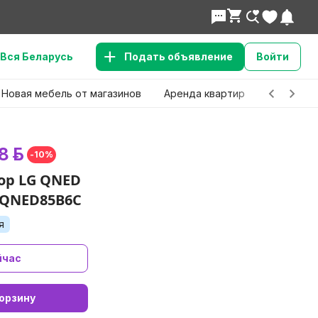
Вся Беларусь
Подать объявление
Войти
Новая мебель от магазинов
Аренда квартир
Детские 
8 р.
-10%
ор LG QNED
5QNED85B6C
я
йчас
орзину