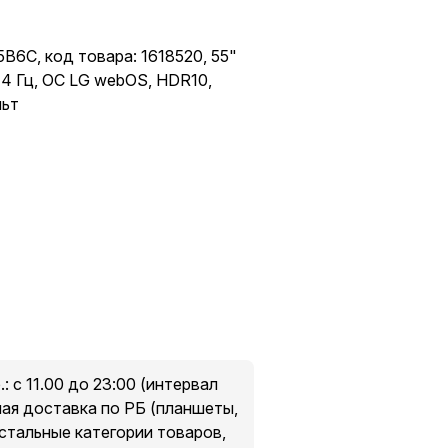
6C, код товара: 1618520, 55"
44 Гц, ОС LG webOS, HDR10,
льт
кой картой.
 «S-UNION»
этаж
: с 11.00 до 23:00 (интервал
ов в пункты выдачи, подробнее
ная доставка по РБ (планшеты,
остальные категории товаров,