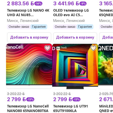
товаров для детей, для дома, для ванной комнаты, дл
2 883.56 р.
3 441.96 р.
3 165.
-14%
-9%
спорта, для дачи и сада и многое другое. Консультац
Телевизор LG NANO 4K
OLED телевизор LG
Телеви
Доступные цены. Реальный склад. 10 лет на рынке. С
UHD AI NU85
OLED evo AI C5
65QNED
75NU850B6LA
OLED48C51LA
Обращайтесь!
Минск, Ленинский
Минск, Ленинский
Минск, 
Онлайн-заказ
Гарантия
Онлайн-заказ
Гарантия
Онлайн-
Добавить в корзину
Добавить в корзину
Добав
3 202.22 р.
3 202.22 р.
2 925.76
2 799 р.
2 799 р.
2 671.
-13%
-13%
Телевизор LG NanoCell
Телевизор LG UT91
MiniLE
NANO80 65NANO80T6A
65UT91006LA
QNED e