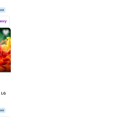
тия
зину
 LG
тия