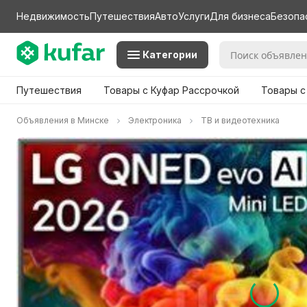
Недвижимость
Путешествия
Авто
Услуги
Для бизнеса
Безопа
Категории
Путешествия
Товары с Куфар Рассрочкой
Товары с
Объявления в Минске
Электроника
ТВ и видеотехника