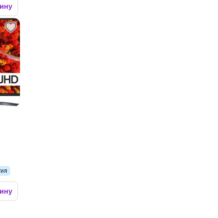
зину
тия
зину