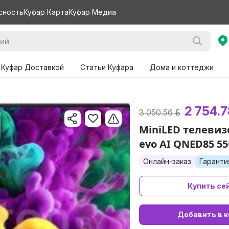
сность
Куфар Карта
Куфар Медиа
 Куфар Доставкой
Статьи Куфара
Дома и коттеджи
2 754.7
3 050.56 р.
MiniLED телевиз
evo AI QNED85 5
Онлайн-заказ
Гаранти
Купить се
Добавить в к