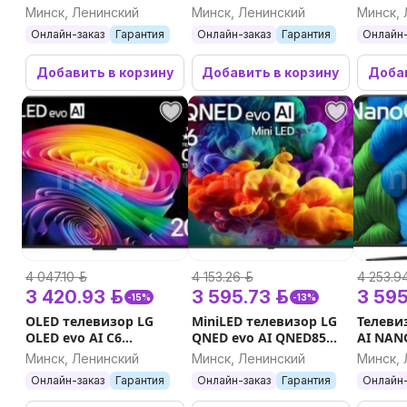
65QNED
Минск, Ленинский
Минск, Ленинский
Минск, 
Онлайн-заказ
Гарантия
Онлайн-заказ
Гарантия
Онлайн-
Добавить в корзину
Добавить в корзину
Добав
4 047.10 р.
4 153.26 р.
4 253.94
3 420.93 р.
3 595.73 р.
3 595
-15%
-13%
OLED телевизор LG
MiniLED телевизор LG
Телеви
OLED evo AI C6
QNED evo AI QNED85
AI NAN
OLED42C6RLA
65QNED85B6C
75NAN
Минск, Ленинский
Минск, Ленинский
Минск, 
Онлайн-заказ
Гарантия
Онлайн-заказ
Гарантия
Онлайн-