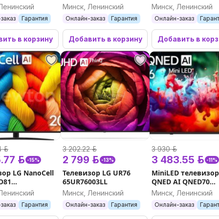
80B6B
75NU900B6LA
Ленинский
Минск, Ленинский
Минск, Ленинский
заказ
Гарантия
Онлайн-заказ
Гарантия
Онлайн-заказ
Гаран
ить в корзину
Добавить в корзину
Добавить в кор
 р.
3 202.22 р.
3 930 р.
.77 р.
2 799 р.
3 483.55 р.
-15%
-13%
-11%
зор LG NanoCell
Телевизор LG UR76
MiniLED телевизор
O81
65UR76003LL
QNED AI QNED70
O81A6A
75QNED70B6A
Ленинский
Минск, Ленинский
Минск, Ленинский
заказ
Гарантия
Онлайн-заказ
Гарантия
Онлайн-заказ
Гаран