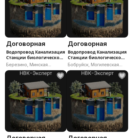
Договорная
Договорная
Водопровод Канализация
Водопровод Канализация
Станции биологической
Станции биологической
очистки септик проект
очистки. Септик
Березино, Минская
Бобруйск, Могилевская
прокол
область
область