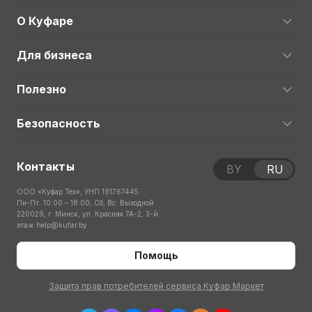
О Куфаре
Для бизнеса
Полезно
Безопасность
Контакты
BY
RU
ООО «Куфар Тех», УНП 191767445
Пн-Пт: 10:00 – 18:00; Сб, Вс: Выходной
220029, г. Минск, ул. Красная 7А-2, 3-й
этаж
help@kufar.by
Помощь
Защита прав потребителей сервиса Куфар Маркет