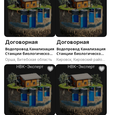
Договорная
Договорная
Водопровод Канализация
Водопровод Канализация
Станции биологической
Станции биологической
очистки септик проект
очистки септик
Орша, Витебская область
Кировск, Кировский район,
прокол
Могилёвская область