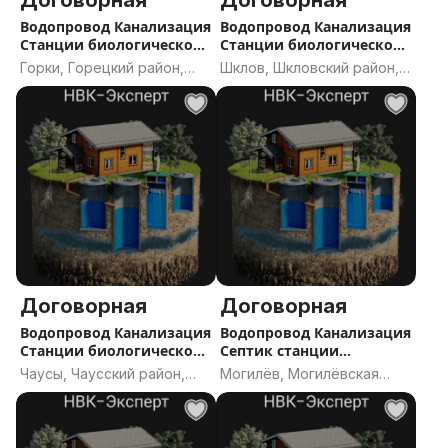
Договорная
Договорная
Водопровод Канализация
Водопровод Канализация
Станции биологической
Станции биологической
очистки
очистки септик
Горки, Горецкий район,
Шклов, Шкловский район,
Могилёвская область
Могилёвская область
Договорная
Договорная
Водопровод Канализация
Водопровод Канализация
Станции биологической
Септик станции
очистки септик
биологической очистки
Чаусы, Чаусский район,
Могилёв, Могилёвская
Могилёвская область
область