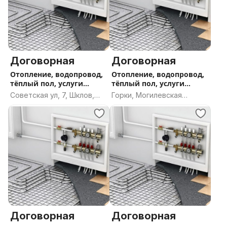
Договорная
Договорная
Отопление, водопровод,
Отопление, водопровод,
тёплый пол, услуги
тёплый пол, услуги
сантехника
сантехника
Советская ул, 7, Шклов,
Горки, Могилевская
Шкловский район,
область
Могилёвская область
Договорная
Договорная