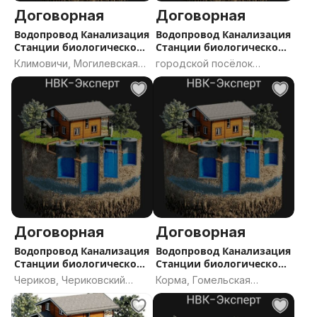
Договорная
Договорная
Водопровод Канализация
Водопровод Канализация
Станции биологической
Станции биологической
очистки септик проект
очистки септик
Климовичи, Могилевская
городской посёлок
область
Дрибин, Дрибинский
район, Могилёвская
область
Договорная
Договорная
Водопровод Канализация
Водопровод Канализация
Станции биологической
Станции биологической
очистки септик проект
очистки септик проект
Чериков, Чериковский
Корма, Гомельская
прокол
район, Могилёвская
область
область