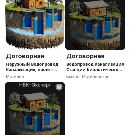
Договорная
Договорная
Наружный Водопровод
Водопровод Канализация
Канализация, проект
Станции биологической
рассрочка.
очистки
Могилев
Быхов, Могилевская
область