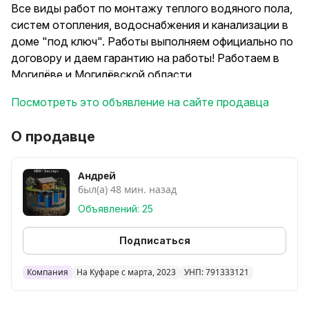
Все виды работ по монтажу теплого водяного пола,
систем отопления, водоснабжения и канализации в
доме "под ключ". Работы выполняем официально по
договору и даем гарантию на работы! Работаем в
Могилёве и Могилёвской области.
Посмотреть это объявление на сайте продавца
Наши услуги:
Дом "под ключ": монтаж сантехнических систем
О продавце
(отопление, тёплый пол, канализация, водопровод);
Установка и настройка систем отопления
(котельные, газовые котлы, радиаторы, теплый пол);
Андрей
был(а) 48 мин. назад
Монтаж водопроводных и канализационных систем;
Ремонт и замена старого оборудования;
Объявлений: 25
Консультация и подбор материалов для монтажа;
Сервисное обслуживание инженерных систем.
Подписаться
Обращайтесь, поможем всегда
Компания
На Куфаре с марта, 2023
УНП: 791333121