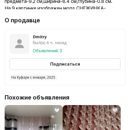
предмета-9.2 см,ширина-8.4 см,глубина-0.8 см.
На 9 картинке изображен молд СНЕЖИНКА-
высота-8см,ширина-6.5 см,глубина-0.8 см.
О продавце
НЕ СТЕСНЯЙТЕСЬ ПРЕДЛОГАТЬ СВОЮ ЦЕНУ,ТОРГ
УМЕСТЕН!
Dmitry
был(а) 4 ч. назад
Объявлений: 3
Подписаться
На Куфаре с января, 2025
Похожие объявления