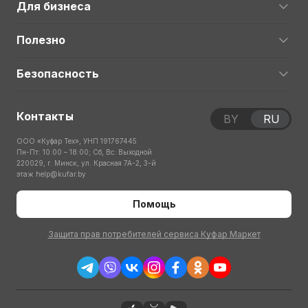
Для бизнеса
Полезно
Безопасность
Контакты
BY
RU
ООО «Куфар Тех», УНП 191767445
Пн-Пт: 10:00 – 18:00; Сб, Вс: Выходной
220029, г. Минск, ул. Красная 7А-2, 3-й
этаж
help@kufar.by
Помощь
Защита прав потребителей сервиса Куфар Маркет