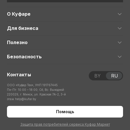
О Куфаре
Для бизнеса
Полезно
Безопасность
Контакты
BY
RU
ООО «Куфар Тех», УНП 191767445
Пн-Пт: 10:00 – 18:00; Сб, Вс: Выходной
220029, г. Минск, ул. Красная 7А-2, 3-й
этаж
help@kufar.by
Помощь
Защита прав потребителей сервиса Куфар Маркет