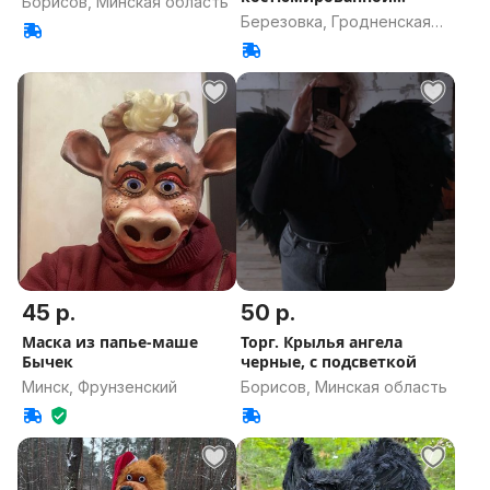
Борисов, Минская область
вечеринки
Березовка, Гродненская
область
45 р.
50 р.
Маска из папье-маше
Торг. Крылья ангела
Бычек
черные, с подсветкой
Минск, Фрунзенский
Борисов, Минская область