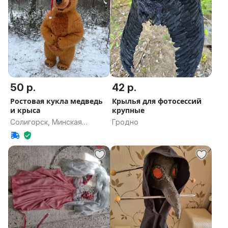
50 р.
42 р.
Ростовая кукла медведь
Крылья для фотосессий
и крыса
крупные
Солигорск, Минская
Гродно
область