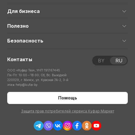
Для бизнеса
Полезно
Безопасность
Контакты
BY
RU
ООО «Куфар Тех», УНП 191767445
Пн-Пт: 10:00 – 18:00; Сб, Вс: Выходной
220029, г. Минск, ул. Красная 7А-2, 3-й
этаж
help@kufar.by
Помощь
Защита прав потребителей сервиса Куфар Маркет