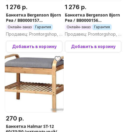
1 276 р.
1 276 р.
Банкетка Bergenson Bjorn
Банкетка Bergenson Bjorn
Pea / BB0000157
Pea / BB0000156
(бежевый/темно-серый)
(бежевый/сине-зеленый)
Онлайн-заказ
Гарантия
Онлайн-заказ
Гарантия
Продавец: Promtorgshop, П
Продавец: Promtorgshop, П
ромторгшоп
ромторгшоп
Добавить в корзину
Добавить в корзину
270 р.
Банкетка Halmar ST-12
60/33/50 (натуральный/