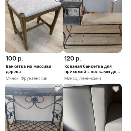
100 р.
120 р.
Банкетка из массива
Кованая банкетка для
дерева
прихожей с полками для
обуви
Минск, Фрунзенский
Минск, Ленинский