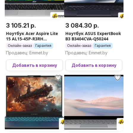
3 105.21 р.
3 084.30 р.
Ноутбук Acer Aspire Lite
Ноутбук ASUS ExpertBook
15 AL15-45P-R3RH
B3 B3404CVA-Q50244
NX.DJZER.001
Онлайн-заказ
Гарантия
Онлайн-заказ
Гарантия
Продавец: Emmet.by
Продавец: Emmet.by
Добавить в корзину
Добавить в корзину