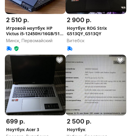
2 510 р.
2 900 р.
Игровой ноутбук HP
Ноутбук ROG Strix
Victus i5-12450H/16GB/512
G513QY_G513QY
RTX30
Минск, Первомайский
Витебск
699 р.
2 500 р.
Ноутбук Acer 3
Ноутбук