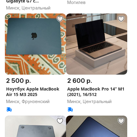
Gigabyte G7 с
Могилев
Охлаждающей
Минск, Центральный
подставкой DEXP Gaming
2 500 р.
2 600 р.
Ноутбук Apple MacBook
Apple MacBook Pro 14’’ M1
Air 15 МЗ 2025
(2021), 16/512
Минск, Фрунзенский
Минск, Центральный