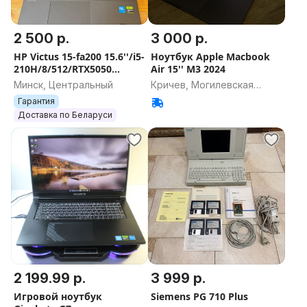
2 500 р.
3 000 р.
HP Victus 15-fa200 15.6''/i5-
Ноутбук Apple Macbook
210H/8/512/RTX5050
Air 15'' M3 2024
Новый
Минск, Центральный
Кричев, Могилевская
область
Гарантия
Доставка по Беларуси
2 199.99 р.
3 999 р.
Игровой ноутбук
Siemens PG 710 Plus