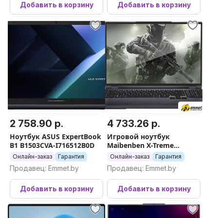
Добавить в корзину
Добавить в корзину
2 758.90 р.
4 733.26 р.
Ноутбук ASUS ExpertBook
Игровой ноутбук
B1 B1503CVA-I716512B0D
Maibenben X-Treme
Typhoon X16C X16C-
Онлайн-заказ
Гарантия
Онлайн-заказ
Гарантия
R725560F44LG4E10
Продавец: Emmet.by
Продавец: Emmet.by
Добавить в корзину
Добавить в корзину