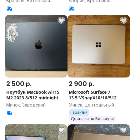
Браслав, Витебская
Кобрин, Брестская
область
область
2 500 р.
2 900 р.
Ноутбук MacBook Air15
Microsoft Surface 7
M2 2023 8/512 midnight
13.5''/SnapX10/16/512
Минск, Заводской
Минск, Центральный
Гарантия
Доставка по Беларуси