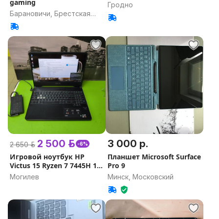
gaming
Гродно
Барановичи, Брестская
область
2 500 р.
3 000 р.
2 650 р.
-6%
Игровой ноутбук HP
Планшет Microsoft Surface
Victus 15 Ryzen 7 7445H 16
Pro 9
512 4050
Могилев
Минск, Московский