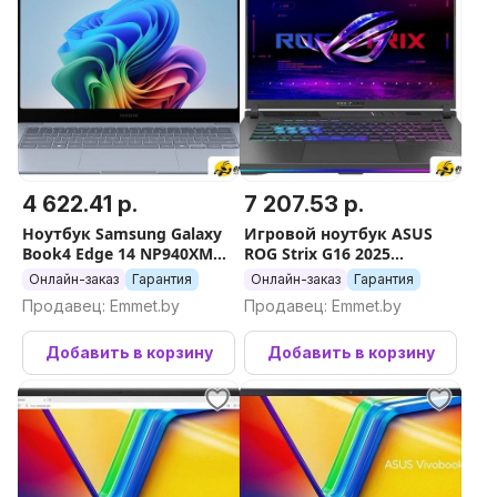
4 622.41 р.
7 207.53 р.
Ноутбук Samsung Galaxy
Игровой ноутбук ASUS
Book4 Edge 14 NP940XMA-
ROG Strix G16 2025
KB1HK
G614PR-RV092W
Онлайн-заказ
Гарантия
Онлайн-заказ
Гарантия
Продавец: Emmet.by
Продавец: Emmet.by
Добавить в корзину
Добавить в корзину